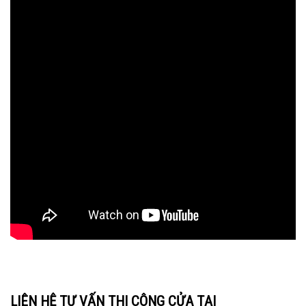
LIÊN HỆ TƯ VẤN THI CÔNG CỬA TẠI