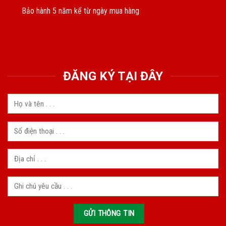
Bảo hành 5 năm kể từ ngày mua hàng
ĐĂNG KÝ TẠI ĐÂY