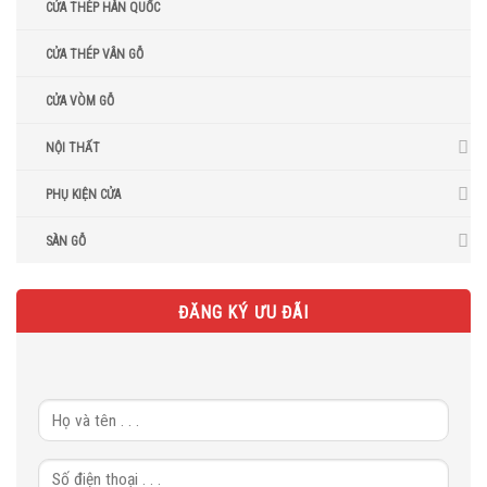
CỬA THÉP HÀN QUỐC
CỬA THÉP VÂN GỖ
CỬA VÒM GỖ
NỘI THẤT
PHỤ KIỆN CỬA
SÀN GỖ
ĐĂNG KÝ ƯU ĐÃI