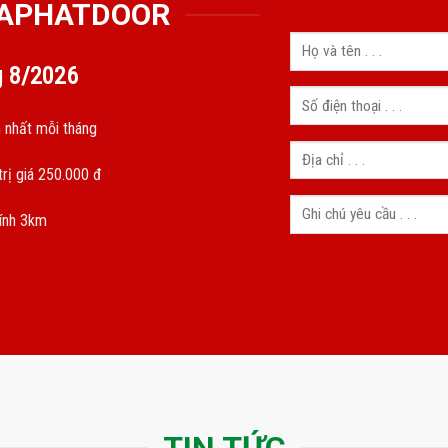
GIAPHATDOOR
g
8/2026
 nhất mỗi tháng
rị giá 250.000 đ
kính 3km
TIN TỨC