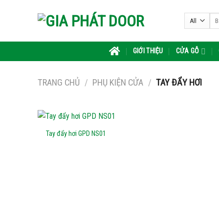
Skip
Tìm
to
kiế
content
GIỚI THIỆU
CỬA GỖ
TRANG CHỦ
/
PHỤ KIỆN CỬA
/
TAY ĐẨY HƠI
Tay đẩy hơi GPD NS01