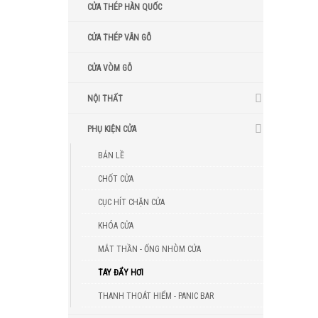
CỬA THÉP HÀN QUỐC
CỬA THÉP VÂN GỖ
CỬA VÒM GỖ
NỘI THẤT
PHỤ KIỆN CỬA
BẢN LỀ
CHỐT CỬA
CỤC HÍT CHẶN CỬA
KHÓA CỬA
MẮT THẦN - ỐNG NHÒM CỬA
TAY ĐẨY HƠI
THANH THOÁT HIỂM - PANIC BAR