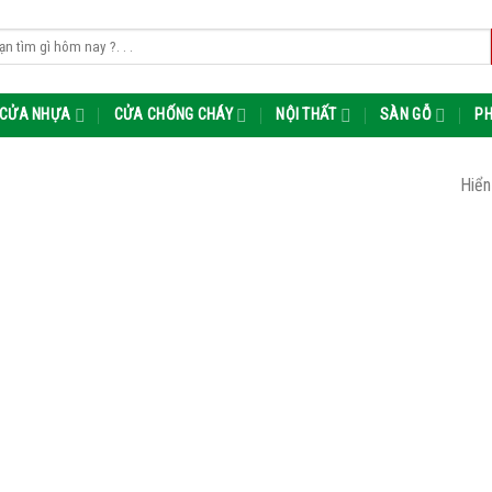
m:
CỬA NHỰA
CỬA CHỐNG CHÁY
NỘI THẤT
SÀN GỖ
PH
Hiển