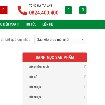
TỔNG ĐÀI TƯ VẤN
0824.400.400
Ụ KIỆN CỬA
TIN TỨC
LIÊN HỆ
 thị kết quả duy nhất
DANH MỤC SẢN PHẨM
CỬA CHỐNG CHÁY
CỬA GỖ
CỬA NHỰA
CỬA NHỰA