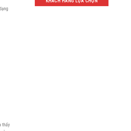
KHÁCH HÀNG LỰA CHỌN
 dạng
a thấy