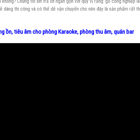
không? Chúng tôi xin trả lời ngắn gọn với quý vị rằng: gỗ công nghiệp là
ễ dàng thi công và có thể dễ vận chuyển cho nên đây là sản phẩm rất th
g ồn, tiêu âm cho phòng Karaoke, phòng thu âm, quán bar