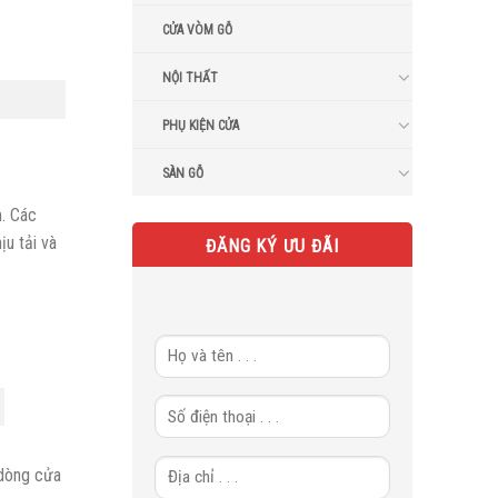
CỬA VÒM GỖ
NỘI THẤT
PHỤ KIỆN CỬA
SÀN GỖ
m. Các
u tải và
ĐĂNG KÝ ƯU ĐÃI
dòng cửa