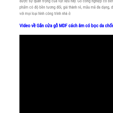
được sự quan trọng của vật liệu này. Gỗ công nghiệp có bền 
phẩm có độ bền tương đối, giá thành rẻ, mẫu mã đa dạng, d
với mọi loại hình công trình nhà ở.
Video về Gắn cửa gỗ MDF cách âm có bọc da chốn