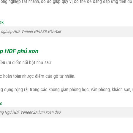
 công nghiệp rất nhanh, dó đó giúp quý vị có thể dễ dàng đáp ứng tiến đ
g nghiệp HDF Veneer GPD 3B.GO-ASK
ệp HDF phủ sơn
ều ưu điểm nổi bật như sau:
c hoàn toàn nhược điểm của gỗ tự nhiên.
g dụng rộng rãi trong các không gian phòng học, văn phòng, khách sạn, 
ng Ngủ HDF Veneer 2A lum xoan dao