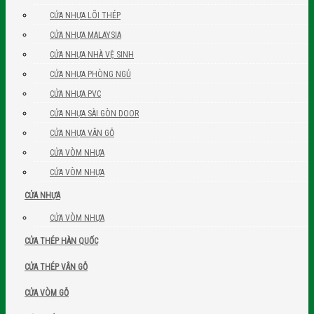
CỬA NHỰA LÕI THÉP
CỬA NHỰA MALAYSIA
CỬA NHỰA NHÀ VỆ SINH
CỬA NHỰA PHÒNG NGỦ
CỬA NHỰA PVC
CỬA NHỰA SÀI GÒN DOOR
CỬA NHỰA VÂN GỖ
CỬA VÒM NHỰA
CỬA VÒM NHỰA
CỬA NHỰA
CỬA VÒM NHỰA
CỬA THÉP HÀN QUỐC
CỬA THÉP VÂN GỖ
CỬA VÒM GỖ