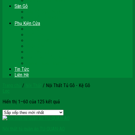
Vách Gỗ Công Nghiệp
Sàn Gỗ
Sàn Gỗ Công Nghiệp
Sàn Gỗ Tự Nhiên
Phụ Kiện Cửa
Bản Lề
Chốt Cửa
Cục Hít Chặn Cửa
Khóa Cửa
Tay Đẩy Hơi
Mắt Thần – Ống Nhòm Cửa
Thanh Thoát Hiểm – Panic Bar
Tin Tức
Liên Hệ
Trang chủ
/
Nội Thất
/
Nội Thất Tủ Gỗ - Kệ Gỗ
Lọc
Hiển thị 1–60 của 125 kết quả
Nội thất tủ quần áo TU-QUAN-AO