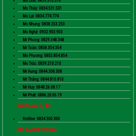
Ms Linh: 0839.310.310
Ms Thúy: 0834.531.531
Ms Lợi: 0834.774.774
Ms Nhung: 0838.253.253
Ms Nghệ: 0932.903.903
Mr Phong: 0829.348.348
Mr Toàn: 0858.354.354
Ms Phương: 0855.854.854
Ms Trúc: 0839.210.210
Mr Hưng: 0844.308.308
Mr Thắng: 0844.810.810
Mr Huy: 0848.26.08.17
Mr Phát: 0886.20.06.19
KINH DOANH DỰ ÁN
Hotline: 0834.300.300
BÁO GIÁ QUA ĐT/EMAIL