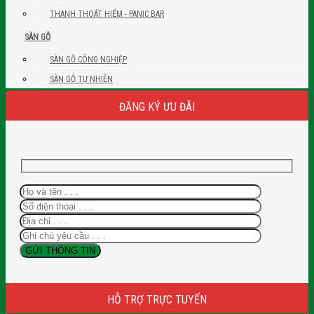
THANH THOÁT HIỂM - PANIC BAR
SÀN GỖ
SÀN GỖ CÔNG NGHIỆP
SÀN GỖ TỰ NHIÊN
ĐĂNG KÝ ƯU ĐÃI
HỖ TRỢ TRỰC TUYẾN