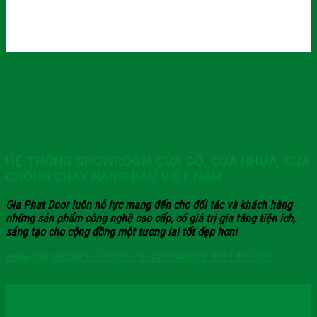
HỆ THỐNG SHOWROOM CỬA GỖ, CỬA NHỰA, CỬA
CHỐNG CHÁY HÀNG ĐẦU VIỆT NAM
Gia Phat Door luôn nỗ lực mang đến cho đối tác và khách hàng
những sản phẩm công nghệ cao cấp, có giá trị gia tăng tiện ích,
sáng tạo cho cộng đồng một tương lai tốt đẹp hơn!
www.giaphatdoor.vn
Tổng đài tư vấn miễn phí: 0824.400.400