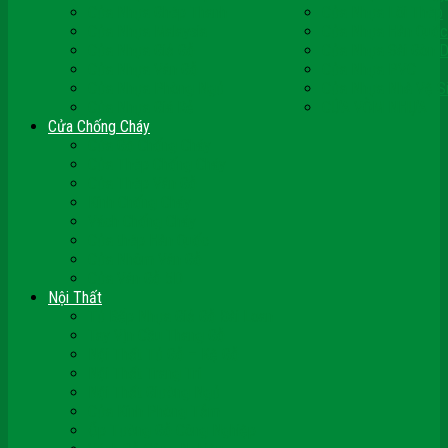
Cửa Nhựa Ghép Thanh
Cửa Nhựa Lõi Thép
Cửa Nhựa Malaysia
Cửa Nhựa Hàn Quốc
Cửa Nhựa Giả Gỗ
Cửa Nhựa Sài Gòn 
Cửa Nhựa Vân Gỗ
Cửa Nhựa PVC
Cửa Nhựa Phòng Ngủ
Cửa Nhựa Nhà Vệ S
Cửa Nhựa Giá Rẻ
CỬA VÒM NHỰA
Cửa Chống Cháy
Cửa Gỗ Chống Cháy
Cửa Thép Chống Cháy
Cửa Thép Vân Gỗ
Kính Chống Cháy
Vách Chống Cháy
Cửa thép Hàn Quốc
Cửa Nhôm Vân Gỗ
Cửa Vân Gỗ 5D
Nội Thất
Tủ Bếp Nhựa Giả Gỗ Đài Loan
Tay Vịn Cầu Thang Gỗ
Nội Thất Tủ Gỗ – Kệ Gỗ
Nội Thất Trang Trí
Nội Thất Giường Ngủ
Cửa Kính Phòng Tắm
Ốp Tường Gỗ Công Nghiệp