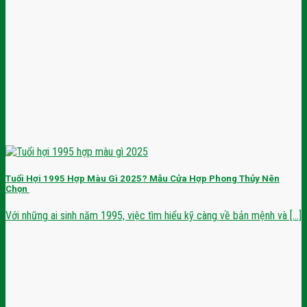
Tuổi Hợi 1995 Hợp Màu Gì 2025? Mẫu Cửa Hợp Phong Thủy Nên
Chọn
Với những ai sinh năm 1995, việc tìm hiểu kỹ càng về bản mệnh và [...]