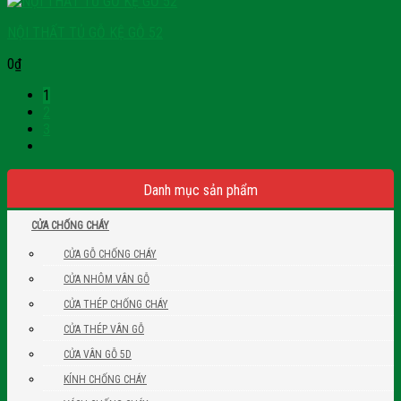
NỘI THẤT TỦ GỖ KỆ GỖ 52
0
₫
1
2
3
Danh mục sản phẩm
CỬA CHỐNG CHÁY
CỬA GỖ CHỐNG CHÁY
CỬA NHÔM VÂN GỖ
CỬA THÉP CHỐNG CHÁY
CỬA THÉP VÂN GỖ
CỬA VÂN GỖ 5D
KÍNH CHỐNG CHÁY