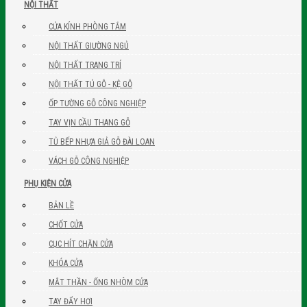
NỘI THẤT
CỬA KÍNH PHÒNG TẮM
NỘI THẤT GIƯỜNG NGỦ
NỘI THẤT TRANG TRÍ
NỘI THẤT TỦ GỖ - KỆ GỖ
ỐP TƯỜNG GỖ CÔNG NGHIỆP
TAY VỊN CẦU THANG GỖ
TỦ BẾP NHỰA GIẢ GỖ ĐÀI LOAN
VÁCH GỖ CÔNG NGHIỆP
PHỤ KIỆN CỬA
BẢN LỀ
CHỐT CỬA
CỤC HÍT CHẶN CỬA
KHÓA CỬA
MẮT THẦN - ỐNG NHÒM CỬA
TAY ĐẨY HƠI