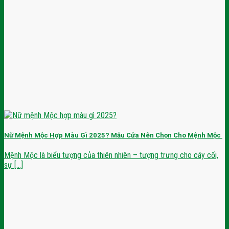
Nữ Mệnh Mộc Hợp Màu Gì 2025? Mẫu Cửa Nên Chọn Cho Mệnh Mộc
Mệnh Mộc là biểu tượng của thiên nhiên – tượng trưng cho cây cối,
sự [...]