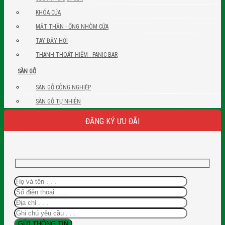
KHÓA CỬA
MẮT THẦN - ỐNG NHÒM CỬA
TAY ĐẨY HƠI
THANH THOÁT HIỂM - PANIC BAR
SÀN GỖ
SÀN GỖ CÔNG NGHIỆP
SÀN GỖ TỰ NHIÊN
ĐĂNG KÝ ƯU ĐÃI