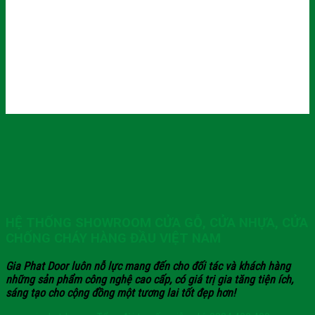
HỆ THỐNG SHOWROOM CỬA GỖ, CỬA NHỰA, CỬA
CHỐNG CHÁY HÀNG ĐẦU VIỆT NAM
Gia Phat Door luôn nỗ lực mang đến cho đối tác và khách hàng
những sản phẩm công nghệ cao cấp, có giá trị gia tăng tiện ích,
sáng tạo cho cộng đồng một tương lai tốt đẹp hơn!