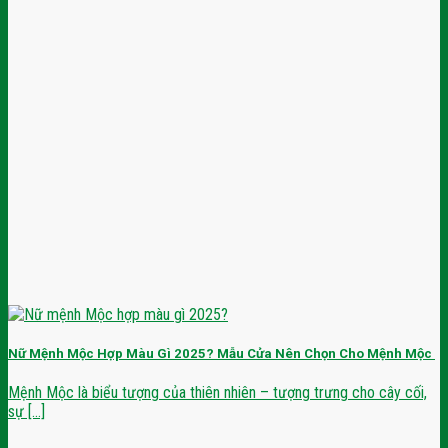
Nữ Mệnh Mộc Hợp Màu Gì 2025? Mẫu Cửa Nên Chọn Cho Mệnh Mộc
Mệnh Mộc là biểu tượng của thiên nhiên – tượng trưng cho cây cối,
sự [...]