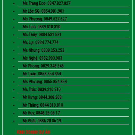
Ms Trang Eco: 0847.827.827
Mr Lộc SG: 0854.901.901
Ms Phượng: 0849.627.627
Ms Linh: 0839.310.310
Ms Thúy: 0834.531.531
Ms Lợi: 0834.774.774
Ms Nhung: 0838.253.253
Ms Nghệ: 0932.903.903
Mr Phong: 0829.348.348
Mr Toàn: 0858.354.354
Ms Phương: 0855.854.854
Ms Trúc: 0839.210.210
Mr Hưng: 0844.308.308
Mr Thắng: 0844.810.810
Mr Huy: 0848.26.08.17
Mr Phát: 0886.20.06.19
KINH DOANH DỰ ÁN