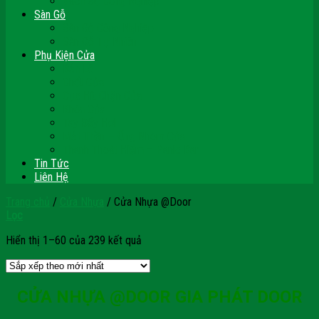
Vách Gỗ Công Nghiệp
Sàn Gỗ
Sàn Gỗ Công Nghiệp
Sàn Gỗ Tự Nhiên
Phụ Kiện Cửa
Bản Lề
Chốt Cửa
Cục Hít Chặn Cửa
Khóa Cửa
Tay Đẩy Hơi
Mắt Thần – Ống Nhòm Cửa
Thanh Thoát Hiểm – Panic Bar
Tin Tức
Liên Hệ
Trang chủ
/
Cửa Nhựa
/
Cửa Nhựa @Door
Lọc
Hiển thị 1–60 của 239 kết quả
CỬA NHỰA @DOOR GIA PHÁT DOOR