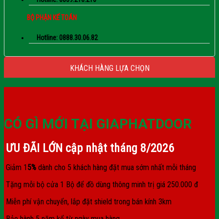
BỘ PHẬN KẾ TOÁN
Hotline: 0888.30.06.82
KHÁCH HÀNG LỰA CHỌN
CÓ GÌ MỚI TẠI GIAPHATDOOR
ƯU ĐÃI LỚN cập nhật tháng
8/2026
Giảm 1
5%
dành cho 5 khách hàng đặt mua sớm nhất mỗi tháng
Tặng mỗi bộ cửa 1 Bộ để đồ dùng thông minh trị giá 250.000 đ
Miễn phí vận chuyển, lắp đặt shield trong bán kính 3km
Bảo hành 5 năm kể từ ngày mua hàng