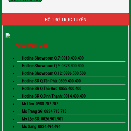
HỖ TRỢ TRỰC TUYẾN
TƯ VẤN BÁN HÀNG
Hotline Showroom Q.7: 0818.400.400
Hotline Showroom Q.9: 0828.400.400
Hotline Showroom Q.12: 0886.500.500
Hotline SR Q.Tân Phú: 0899.400.400
Hotline SR Q.Thủ Đức: 0855.400.400
Hotline SR Q.Bình Thạnh: 0814.400.400
Mr Lãm: 0933.707.707
Ms Trang SG: 0834.715.715
Ms Lộc SR: 0826.901.901
Ms Sang: 0834.494.494