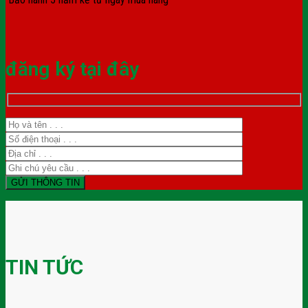
đăng ký tại đây
TIN TỨC