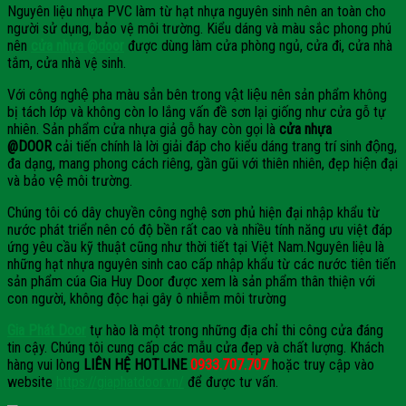
Nguyên liệu nhựa PVC làm từ hạt nhựa nguyên sinh nên an toàn cho
người sử dụng, bảo vệ môi trường. Kiểu dáng và màu sắc phong phú
nên
cửa nhựa @door
được dùng làm cửa phòng ngủ, cửa đi, cửa nhà
tắm, cửa nhà vệ sinh.
Với công nghệ pha màu sẳn bên trong vật liệu nên sản phẩm không
bị tách lớp và không còn lo lắng vấn đề sơn lại giống như cửa gỗ tự
nhiên. Sản phẩm cửa nhựa giả gỗ hay còn gọi là
cửa nhựa
@DOOR
cải tiến chính là lời giải đáp cho kiểu dáng trang trí sinh động,
đa dạng, mang phong cách riêng, gần gũi với thiên nhiên, đẹp hiện đại
và bảo vệ môi trường.
Chúng tôi có dây chuyền công nghệ sơn phủ hiện đại nhập khẩu từ
nước phát triển nên có độ bền rất cao và nhiều tính năng ưu việt đáp
ứng yêu cầu kỹ thuật cũng như thời tiết tại Việt Nam.Nguyên liệu là
những hạt nhựa nguyên sinh cao cấp nhập khẩu từ các nước tiên tiến
sản phẩm cúa Gia Huy Door được xem là sản phẩm thân thiện với
con người, không độc hại gây ô nhiễm môi trường
Gia Phát Door
tự hào là một trong những địa chỉ thi công cửa đáng
tin cậy. Chúng tôi cung cấp các mẫu cửa đẹp và chất lượng. Khách
hàng vui lòng
LIÊN HỆ HOTLINE
0933.707.707
hoặc truy cập vào
website
https://giaphatdoor.vn/
để được tư vấn.