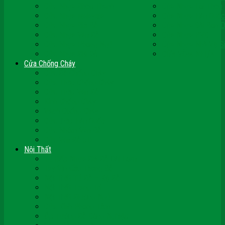
Cửa Nhựa Ghép Thanh
Cửa Nhựa Lõi Thép
Cửa Nhựa Malaysia
Cửa Nhựa Hàn Quốc
Cửa Nhựa Giả Gỗ
Cửa Nhựa Sài Gòn 
Cửa Nhựa Vân Gỗ
Cửa Nhựa PVC
Cửa Nhựa Phòng Ngủ
Cửa Nhựa Nhà Vệ S
Cửa Nhựa Giá Rẻ
CỬA VÒM NHỰA
Cửa Chống Cháy
Cửa Gỗ Chống Cháy
Cửa Thép Chống Cháy
Cửa Thép Vân Gỗ
Kính Chống Cháy
Vách Chống Cháy
Cửa thép Hàn Quốc
Cửa Nhôm Vân Gỗ
Cửa Vân Gỗ 5D
Nội Thất
Tủ Bếp Nhựa Giả Gỗ Đài Loan
Tay Vịn Cầu Thang Gỗ
Nội Thất Tủ Gỗ – Kệ Gỗ
Nội Thất Trang Trí
Nội Thất Giường Ngủ
Cửa Kính Phòng Tắm
Ốp Tường Gỗ Công Nghiệp