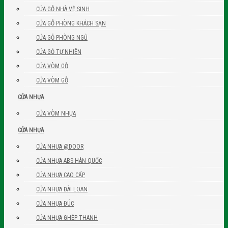
CỬA GỖ NHÀ VỆ SINH
CỬA GỖ PHÒNG KHÁCH SẠN
CỬA GỖ PHÒNG NGỦ
CỬA GỖ TỰ NHIÊN
CỬA VÒM GỖ
CỬA VÒM GỖ
CỬA NHỰA
CỬA VÒM NHỰA
CỬA NHỰA
CỬA NHỰA @DOOR
CỬA NHỰA ABS HÀN QUỐC
CỬA NHỰA CAO CẤP
CỬA NHỰA ĐÀI LOAN
CỬA NHỰA ĐÚC
CỬA NHỰA GHÉP THANH