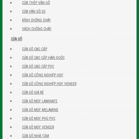
CỬA THÉP VÂN GỖ
CỬA VÂN GỖ 5D
KÍNH CHỐNG CHÁY
VÁCH CHỐNG CHÁY
CỬA GỖ
CỬA GỖ CAO CẤP
CỬA GỖ CAO CẤP HÀN QUỐC
CỬA GỖ CAO CẤP PVC
CỬA GỖ CÔNG NGHIỆP HDF
CỬA GỖ CÔNG NGHIỆP HDF VENEER
CỬA GỖ GIÁ RẺ
CỬA GỖ MDF LAMINATE
CỬA GỖ MDF MELAMINE
CỬA GỖ MDF PHỦ PVC
CỬA GỖ MDF VENEER
CỬA GỖ NHÀ TẮM