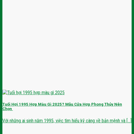
Tuổi Hợi 1995 Hợp Màu Gì 2025? Mẫu Cửa Hợp Phong Thủy Nên
Chọn
Với những ai sinh năm 1995, việc tìm hiểu kỹ càng về bản mệnh và [...]