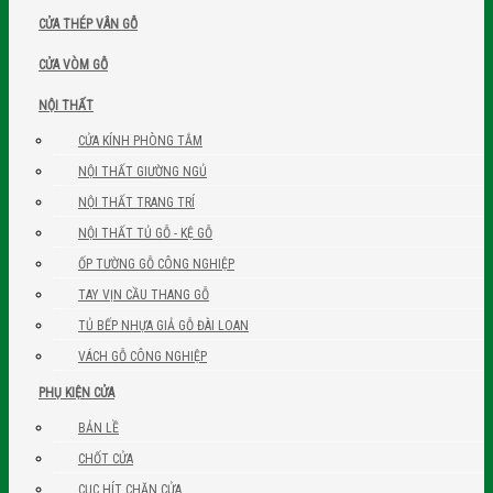
CỬA THÉP VÂN GỖ
CỬA VÒM GỖ
NỘI THẤT
CỬA KÍNH PHÒNG TẮM
NỘI THẤT GIƯỜNG NGỦ
NỘI THẤT TRANG TRÍ
NỘI THẤT TỦ GỖ - KỆ GỖ
ỐP TƯỜNG GỖ CÔNG NGHIỆP
TAY VỊN CẦU THANG GỖ
TỦ BẾP NHỰA GIẢ GỖ ĐÀI LOAN
VÁCH GỖ CÔNG NGHIỆP
PHỤ KIỆN CỬA
BẢN LỀ
CHỐT CỬA
CỤC HÍT CHẶN CỬA