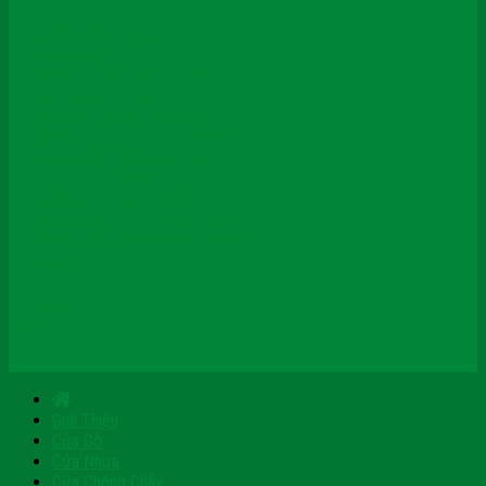
Chính sách kiểm hàng
Chính sách đổi
Chính sách bảo hành sản phẩm
Chính sách thanh toán
Chính sách bảo mật thông tin
Chính sách vận chuyển & giao nhận
Chính sách điều kiện giao dịch
Thông tin về hàng hóa
Hướng dẫn mua hàng online
Chính sách tuyển dụng việc làm
Chính sách dành cho đối tác/ đại lý
Facebook
Tumblr
Blogspot
Pinterest
Giới Thiệu
Cửa Gỗ
Cửa Nhựa
Cửa Chống Cháy