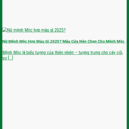
Nữ Mệnh Mộc Hợp Màu Gì 2025? Mẫu Cửa Nên Chọn Cho Mệnh Mộc
Mệnh Mộc là biểu tượng của thiên nhiên – tượng trưng cho cây cối,
sự [...]