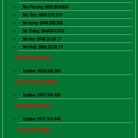
Ms Phương: 0855.854.854
Ms Trúc: 0839.210.210
Mr Hưng: 0844.308.308
Mr Thắng: 0844.810.810
Mr Huy: 0848.26.08.17
Mr Phát: 0886.20.06.19
KINH DOANH DỰ ÁN
Hotline: 0834.300.300
BÁO GIÁ QUA ĐT/EMAIL
Hotline: 0907.999.609
BỘ PHẬN ĐẤU THẦU
Hotline: 0971.919.949
TƯ VẤN SẢN PHẨM