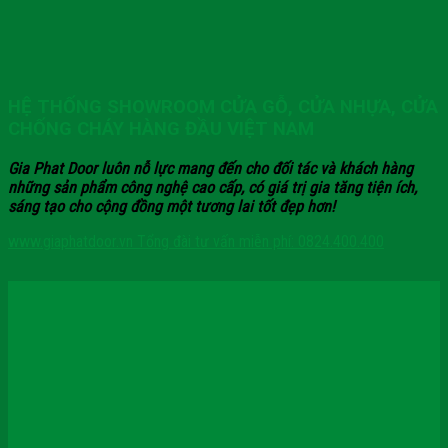
HỆ THỐNG SHOWROOM CỬA GỖ, CỬA NHỰA, CỬA
CHỐNG CHÁY HÀNG ĐẦU VIỆT NAM
Gia Phat Door luôn nỗ lực mang đến cho đối tác và khách hàng
những sản phẩm công nghệ cao cấp, có giá trị gia tăng tiện ích,
sáng tạo cho cộng đồng một tương lai tốt đẹp hơn!
www.giaphatdoor.vn
Tổng đài tư vấn miễn phí: 0824.400.400