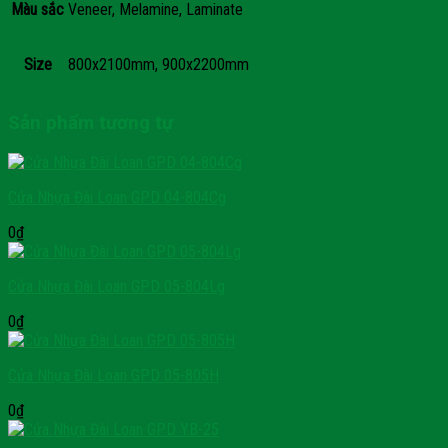
Màu sắc
Veneer, Melamine, Laminate
Size
800x2100mm, 900x2200mm
Sản phẩm tương tự
Cửa Nhựa Đài Loan GPD 04-804Cg
0
₫
Cửa Nhựa Đài Loan GPD 05-804Lg
0
₫
Cửa Nhựa Đài Loan GPD 05-805H
0
₫