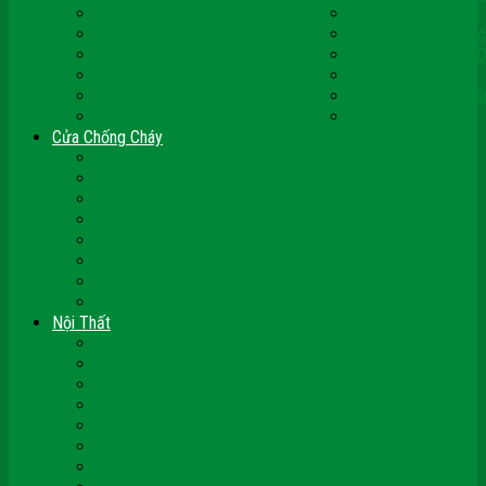
Cửa Nhựa Ghép Thanh
Cửa Nhựa Lõi Thép
Cửa Nhựa Malaysia
Cửa Nhựa Hàn Quốc
Cửa Nhựa Giả Gỗ
Cửa Nhựa Sài Gòn 
Cửa Nhựa Vân Gỗ
Cửa Nhựa PVC
Cửa Nhựa Phòng Ngủ
Cửa Nhựa Nhà Vệ S
Cửa Nhựa Giá Rẻ
CỬA VÒM NHỰA
Cửa Chống Cháy
Cửa Gỗ Chống Cháy
Cửa Thép Chống Cháy
Cửa Thép Vân Gỗ
Kính Chống Cháy
Vách Chống Cháy
Cửa thép Hàn Quốc
Cửa Nhôm Vân Gỗ
Cửa Vân Gỗ 5D
Nội Thất
Tủ Bếp Nhựa Giả Gỗ Đài Loan
Tay Vịn Cầu Thang Gỗ
Nội Thất Tủ Gỗ – Kệ Gỗ
Nội Thất Trang Trí
Nội Thất Giường Ngủ
Cửa Kính Phòng Tắm
Ốp Tường Gỗ Công Nghiệp