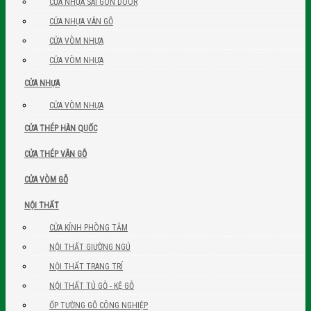
CỬA NHỰA SÀI GÒN DOOR
CỬA NHỰA VÂN GỖ
CỬA VÒM NHỰA
CỬA VÒM NHỰA
CỬA NHỰA
CỬA VÒM NHỰA
CỬA THÉP HÀN QUỐC
CỬA THÉP VÂN GỖ
CỬA VÒM GỖ
NỘI THẤT
CỬA KÍNH PHÒNG TẮM
NỘI THẤT GIƯỜNG NGỦ
NỘI THẤT TRANG TRÍ
NỘI THẤT TỦ GỖ - KỆ GỖ
ỐP TƯỜNG GỖ CÔNG NGHIỆP