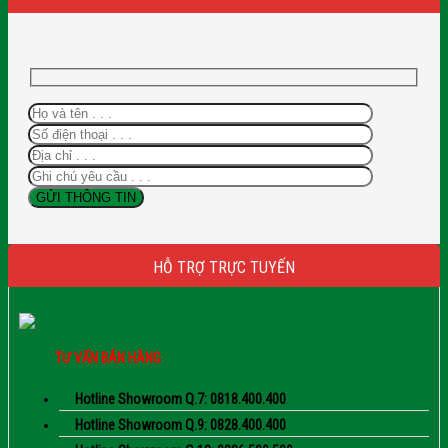
HỖ TRỢ TRỰC TUYẾN
TƯ VẤN BÁN HÀNG
Hotline Showroom Q.7: 0818.400.400
Hotline Showroom Q.9: 0828.400.400