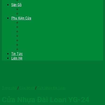
Vách Gỗ Công Nghiệp
Sàn Gỗ
Sàn Gỗ Công Nghiệp
Sàn Gỗ Tự Nhiên
Phụ Kiện Cửa
Bản Lề
Chốt Cửa
Cục Hít Chặn Cửa
Khóa Cửa
Tay Đẩy Hơi
Mắt Thần – Ống Nhòm Cửa
Thanh Thoát Hiểm – Panic Bar
Tin Tức
Liên Hệ
Trang chủ
/
Cửa Nhựa
/
Cửa Nhựa Đài Loan
Cửa Nhựa Đài Loan YG-24