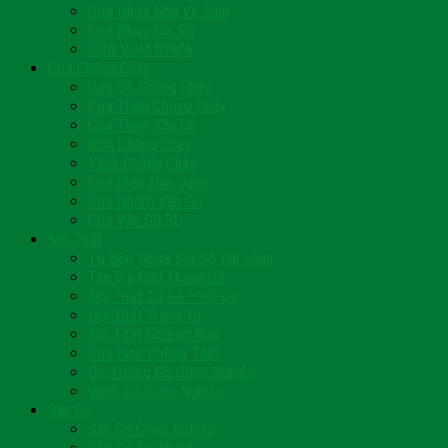
Cửa Nhựa Nhà Vệ Sinh
Cửa Nhựa Giá Rẻ
CỬA VÒM NHỰA
Cửa Chống Cháy
Cửa Gỗ Chống Cháy
Cửa Thép Chống Cháy
Cửa Thép Vân Gỗ
Kính Chống Cháy
Vách Chống Cháy
Cửa thép Hàn Quốc
Cửa Nhôm Vân Gỗ
Cửa Vân Gỗ 5D
Nội Thất
Tủ Bếp Nhựa Giả Gỗ Đài Loan
Tay Vịn Cầu Thang Gỗ
Nội Thất Tủ Gỗ – Kệ Gỗ
Nội Thất Trang Trí
Nội Thất Giường Ngủ
Cửa Kính Phòng Tắm
Ốp Tường Gỗ Công Nghiệp
Vách Gỗ Công Nghiệp
Sàn Gỗ
Sàn Gỗ Công Nghiệp