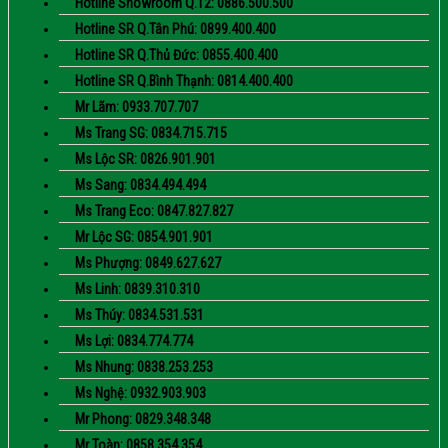
Hotline Showroom Q.12: 0886.500.500
Hotline SR Q.Tân Phú: 0899.400.400
Hotline SR Q.Thủ Đức: 0855.400.400
Hotline SR Q.Bình Thạnh: 0814.400.400
Mr Lãm: 0933.707.707
Ms Trang SG: 0834.715.715
Ms Lộc SR: 0826.901.901
Ms Sang: 0834.494.494
Ms Trang Eco: 0847.827.827
Mr Lộc SG: 0854.901.901
Ms Phượng: 0849.627.627
Ms Linh: 0839.310.310
Ms Thúy: 0834.531.531
Ms Lợi: 0834.774.774
Ms Nhung: 0838.253.253
Ms Nghệ: 0932.903.903
Mr Phong: 0829.348.348
Mr Toàn: 0858.354.354