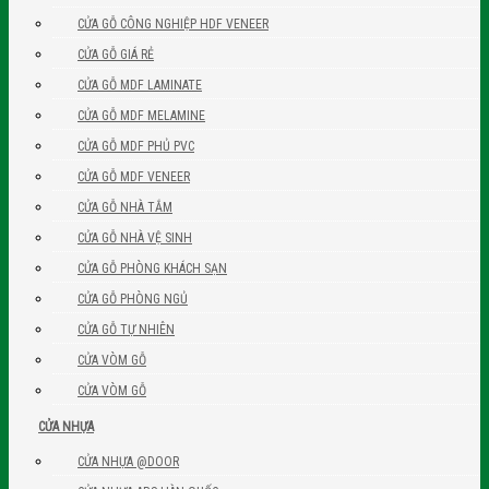
CỬA GỖ CÔNG NGHIỆP HDF VENEER
CỬA GỖ GIÁ RẺ
CỬA GỖ MDF LAMINATE
CỬA GỖ MDF MELAMINE
CỬA GỖ MDF PHỦ PVC
CỬA GỖ MDF VENEER
CỬA GỖ NHÀ TẮM
CỬA GỖ NHÀ VỆ SINH
CỬA GỖ PHÒNG KHÁCH SẠN
CỬA GỖ PHÒNG NGỦ
CỬA GỖ TỰ NHIÊN
CỬA VÒM GỖ
CỬA VÒM GỖ
CỬA NHỰA
CỬA NHỰA @DOOR