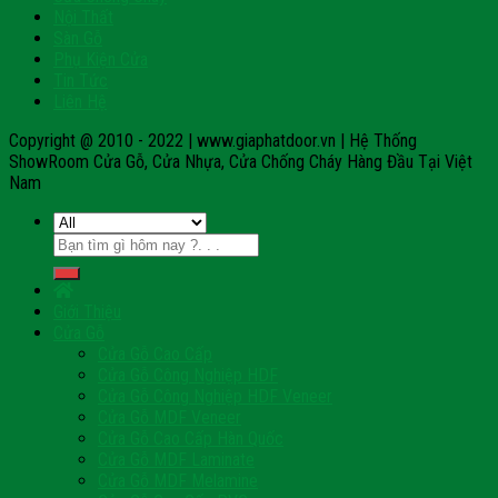
Nội Thất
Sàn Gỗ
Phụ Kiện Cửa
Tin Tức
Liên Hệ
Copyright @ 2010 - 2022 | www.giaphatdoor.vn | Hệ Thống
ShowRoom Cửa Gỗ, Cửa Nhựa, Cửa Chống Cháy Hàng Đầu Tại Việt
Nam
Tìm
kiếm:
Giới Thiệu
Cửa Gỗ
Cửa Gỗ Cao Cấp
Cửa Gỗ Công Nghiệp HDF
Cửa Gỗ Công Nghiệp HDF Veneer
Cửa Gỗ MDF Veneer
Cửa Gỗ Cao Cấp Hàn Quốc
Cửa Gỗ MDF Laminate
Cửa Gỗ MDF Melamine