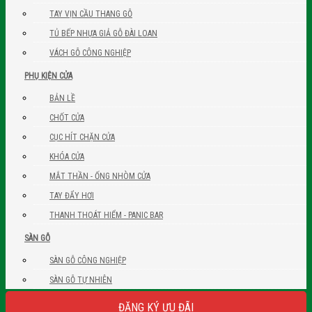
TAY VỊN CẦU THANG GỖ
TỦ BẾP NHỰA GIẢ GỖ ĐÀI LOAN
VÁCH GỖ CÔNG NGHIỆP
PHỤ KIỆN CỬA
BẢN LỀ
CHỐT CỬA
CỤC HÍT CHẶN CỬA
KHÓA CỬA
MẮT THẦN - ỐNG NHÒM CỬA
TAY ĐẨY HƠI
THANH THOÁT HIỂM - PANIC BAR
SÀN GỖ
SÀN GỖ CÔNG NGHIỆP
SÀN GỖ TỰ NHIÊN
ĐĂNG KÝ ƯU ĐÃI