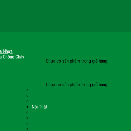
a Nhựa
a Chống Cháy
Chưa có sản phẩm trong giỏ hàng.
a Gỗ Chống Cháy
a Thép Chống Cháy
a Thép Vân Gỗ
nh Chống Cháy
Chưa có sản phẩm trong giỏ hàng.
ch Chống Cháy
Cửa thép Hàn Quốc
h Sạn
Cửa Nhôm Vân Gỗ
Cửa Vân Gỗ 5D
Nội Thất
 Quốc
Tủ Bếp Nhựa Giả Gỗ Đài Loan
Tay Vịn Cầu Thang Gỗ
u
Nội Thất Tủ Gỗ – Kệ Gỗ
Nội Thất Trang Trí