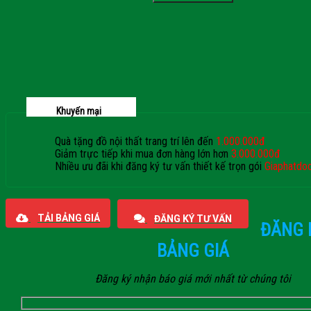
Khuyến mại
Quà tặng đồ nội thất trang trí lên đến
1.000.000đ
Giảm trực tiếp khi mua đơn hàng lớn hơn
3.000.000đ
Nhiều ưu đãi khi đăng ký tư vấn thiết kế trọn gói
Giaphatdo
TẢI BẢNG GIÁ
ĐĂNG KÝ TƯ VẤN
ĐĂNG 
BẢNG GIÁ
Đăng ký nhận báo giá mới nhất từ chúng tôi