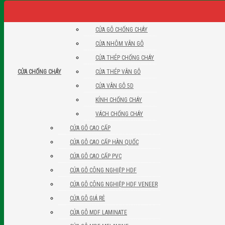
CỬA GỖ CHỐNG CHÁY
CỬA NHÔM VÂN GỖ
CỬA THÉP CHỐNG CHÁY
CỬA THÉP VÂN GỖ
CỬA CHỐNG CHÁY
CỬA VÂN GỖ 5D
KÍNH CHỐNG CHÁY
VÁCH CHỐNG CHÁY
CỬA GỖ CAO CẤP
CỬA GỖ CAO CẤP HÀN QUỐC
CỬA GỖ CAO CẤP PVC
CỬA GỖ CÔNG NGHIỆP HDF
CỬA GỖ CÔNG NGHIỆP HDF VENEER
CỬA GỖ GIÁ RẺ
CỬA GỖ MDF LAMINATE