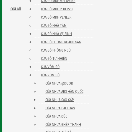
CỬA GỖ MDF MELAMINE
CỬA GỖ MDF PHỦ PVC
CỬA GỖ
CỬA GỖ MDF VENEER
CỬA GỖ NHÀ TẮM
CỬA GỖ NHÀ VỆ SINH
CỬA GỖ PHÒNG KHÁCH SẠN
CỬA GỖ PHÒNG NGỦ
CỬA GỖ TỰ NHIÊN
CỬA VÒM GỖ
CỬA VÒM GỖ
CỬA NHỰA @DOOR
CỬA NHỰA ABS HÀN QUỐC
CỬA NHỰA CAO CẤP
CỬA NHỰA ĐÀI LOAN
CỬA NHỰA ĐÚC
CỬA NHỰA GHÉP THANH