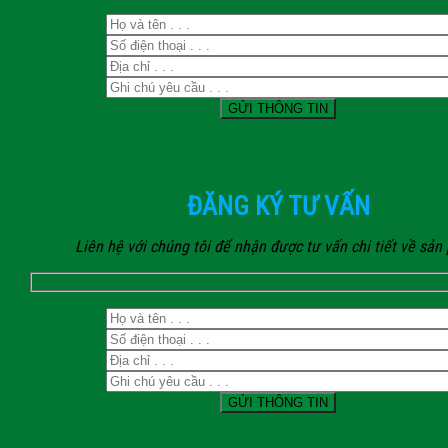
ĐĂNG KÝ TƯ VẤN
Liên hệ với chúng tôi để nhận được tư vấn chi tiết về sả