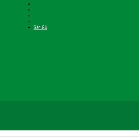
Nội Thất Giường Ngủ
Door
Cửa Kính Phòng Tắm
Ốp Tường Gỗ Công Nghiệp
inh
Vách Gỗ Công Nghiệp
Sàn Gỗ