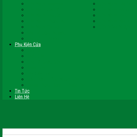
Cửa Nhựa Malaysia
Cửa Nhựa Hàn Quốc
Cửa Nhựa Giả Gỗ
Cửa Nhựa Sài Gòn 
Cửa Nhựa Vân Gỗ
Cửa Nhựa PVC
Cửa Nhựa Phòng Ngủ
Cửa Nhựa Nhà Vệ S
Cửa Nhựa Giá Rẻ
CỬA VÒM NHỰA
Sàn Gỗ Công Nghiệp
Sàn Gỗ Tự Nhiên
Phụ Kiện Cửa
Bản Lề
Chốt Cửa
Cục Hít Chặn Cửa
Khóa Cửa
Tay Đẩy Hơi
Mắt Thần – Ống Nhòm Cửa
Thanh Thoát Hiểm – Panic Bar
Tin Tức
Liên Hệ