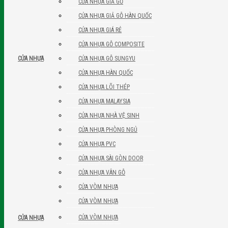
CỬA NHỰA GIẢ GỖ
CỬA NHỰA GIẢ GỖ HÀN QUỐC
CỬA NHỰA GIÁ RẺ
CỬA NHỰA GỖ COMPOSITE
CỬA NHỰA GỖ SUNGYU
CỬA NHỰA
CỬA NHỰA HÀN QUỐC
CỬA NHỰA LÕI THÉP
CỬA NHỰA MALAYSIA
CỬA NHỰA NHÀ VỆ SINH
CỬA NHỰA PHÒNG NGỦ
CỬA NHỰA PVC
CỬA NHỰA SÀI GÒN DOOR
CỬA NHỰA VÂN GỖ
CỬA VÒM NHỰA
CỬA VÒM NHỰA
CỬA VÒM NHỰA
CỬA NHỰA