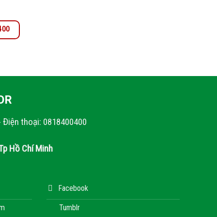
.400
OR
- Điện thoại: 0818400400
Tp Hồ Chí Minh
Facebook
àm
Tumblr