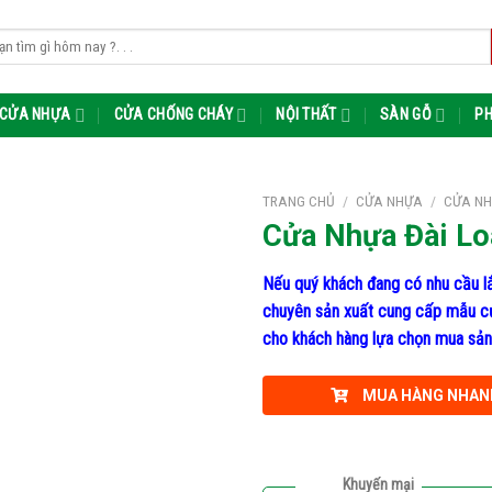
m:
CỬA NHỰA
CỬA CHỐNG CHÁY
NỘI THẤT
SÀN GỖ
PH
TRANG CHỦ
/
CỬA NHỰA
/
CỬA NH
Cửa Nhựa Đài Lo
Nếu quý khách đang có nhu cầu lắ
chuyên sản xuất cung cấp mẫu cửa 
cho khách hàng lựa chọn mua sản
MUA HÀNG NHAN
Khuyến mại