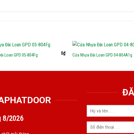
0
₫
ài Loan GPD 05-804Fg
Cửa Nhựa Đài Loan GPD 04-804A1g
ĐĂ
GIAPHATDOOR
g
8/2026