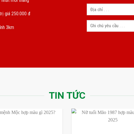
 nhất mỗi tháng
rị giá 250.000 đ
kính 3km
TIN TỨC