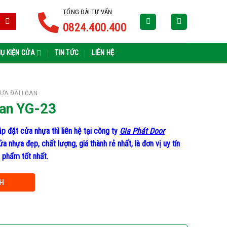
TỔNG ĐÀI TƯ VẤN
0824.400.400
Ụ KIỆN CỬA
TIN TỨC
LIÊN HỆ
ỰA ĐÀI LOAN
an YG-23
p đặt cửa nhựa thì liên hệ tại công ty
Gia Phát Door
nhựa đẹp, chất lượng, giá thành rẻ nhất, là đơn vị uy tín
 phẩm tốt nhất.
H