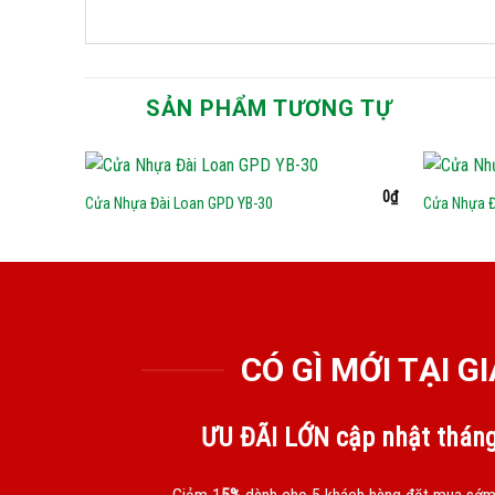
SẢN PHẨM TƯƠNG TỰ
0
₫
Cửa Nhựa Đài Loan GPD YB-30
Cửa Nhựa Đ
CÓ GÌ MỚI TẠI 
ƯU ĐÃI LỚN cập nhật thán