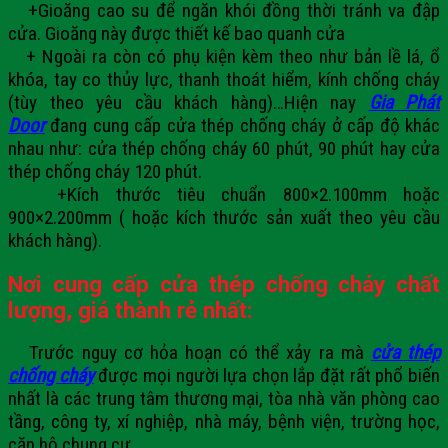
+Gioăng cao su để ngăn khói đồng thời tránh va đập
cửa. Gioăng này được thiết kế bao quanh cửa
+ Ngoài ra còn có phụ kiện kèm theo như bản lề lá, ổ
khóa, tay co thủy lực, thanh thoát hiểm, kính chống cháy
(tùy theo yêu cầu khách hàng)…
Hiện nay
Gia Phát
Door
đang cung cấp cửa thép chống cháy ở cấp độ khác
nhau như: cửa thép chống cháy 60 phút, 90 phút hay cửa
thép chống cháy 120 phút.
+Kích thước tiêu chuẩn 800×2.100mm hoặc
900×2.200mm ( hoặc kích thước sản xuất theo yêu cầu
khách hàng).
Nơi cung cấp cửa thép chống cháy chất
lượng, giá thành rẻ nhất:
Trước nguy cơ hỏa hoạn có thể xảy ra mà
cửa thép
chống cháy
được mọi người lựa chọn lắp đặt rất phổ biến
nhất là các trung tâm thương mại, tòa nhà văn phòng cao
tầng, công ty, xí nghiệp, nhà máy, bệnh viện, trường học,
căn hộ chung cư…