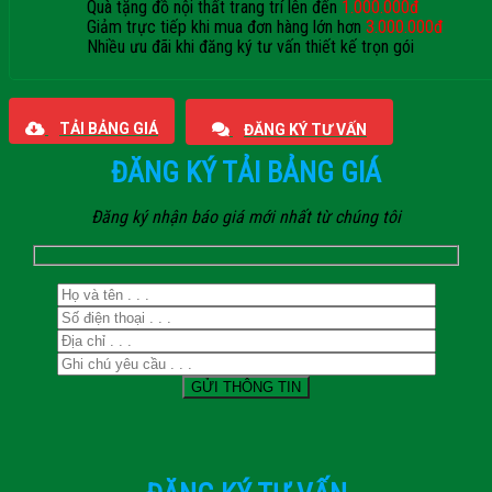
Quà tặng đồ nội thất trang trí lên đến
1.000.000đ
Giảm trực tiếp khi mua đơn hàng lớn hơn
3.000.000đ
Nhiều ưu đãi khi đăng ký tư vấn thiết kế trọn gói
Giaphatdoor
TẢI BẢNG GIÁ
ĐĂNG KÝ TƯ VẤN
ĐĂNG KÝ TẢI BẢNG GIÁ
Đăng ký nhận báo giá mới nhất từ chúng tôi