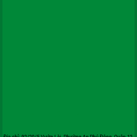
CÔNG TY CỔ PHẦN TẬP ĐOÀN
SAIGONDOOR
Địa chỉ: 92/20/5 Vườn Lài, Phường An Phú Đông, Quận 12,