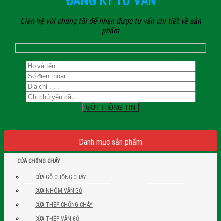
ĐĂNG KÝ TƯ VẤN
Liên hệ với chúng tôi để nhận được tư vấn chi tiết về sản
phẩm
Danh mục sản phẩm
CỬA CHỐNG CHÁY
CỬA GỖ CHỐNG CHÁY
CỬA NHÔM VÂN GỖ
CỬA THÉP CHỐNG CHÁY
CỬA THÉP VÂN GỖ