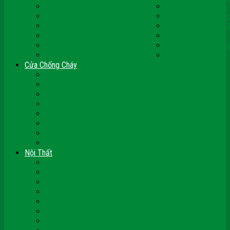
Cửa Nhựa Ghép Thanh
Cửa Nhựa Lõi Thép
Cửa Nhựa Malaysia
Cửa Nhựa Hàn Quốc
Cửa Nhựa Giả Gỗ
Cửa Nhựa Sài Gòn 
Cửa Nhựa Vân Gỗ
Cửa Nhựa PVC
Cửa Nhựa Phòng Ngủ
Cửa Nhựa Nhà Vệ S
Cửa Nhựa Giá Rẻ
CỬA VÒM NHỰA
Cửa Chống Cháy
Cửa Gỗ Chống Cháy
Cửa Thép Chống Cháy
Cửa Thép Vân Gỗ
Kính Chống Cháy
Vách Chống Cháy
Cửa thép Hàn Quốc
Cửa Nhôm Vân Gỗ
Cửa Vân Gỗ 5D
Nội Thất
Tủ Bếp Nhựa Giả Gỗ Đài Loan
Tay Vịn Cầu Thang Gỗ
Nội Thất Tủ Gỗ – Kệ Gỗ
Nội Thất Trang Trí
Nội Thất Giường Ngủ
Cửa Kính Phòng Tắm
Ốp Tường Gỗ Công Nghiệp