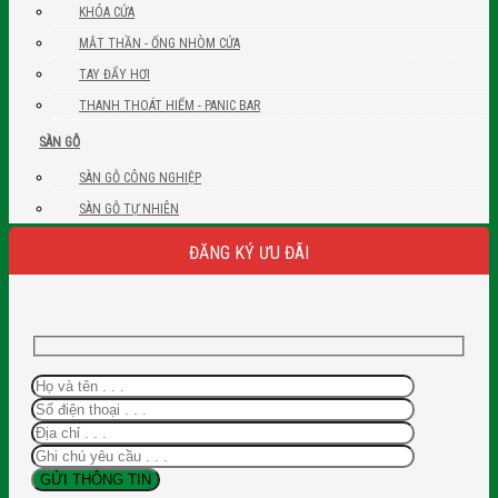
KHÓA CỬA
MẮT THẦN - ỐNG NHÒM CỬA
TAY ĐẨY HƠI
THANH THOÁT HIỂM - PANIC BAR
SÀN GỖ
SÀN GỖ CÔNG NGHIỆP
SÀN GỖ TỰ NHIÊN
ĐĂNG KÝ ƯU ĐÃI