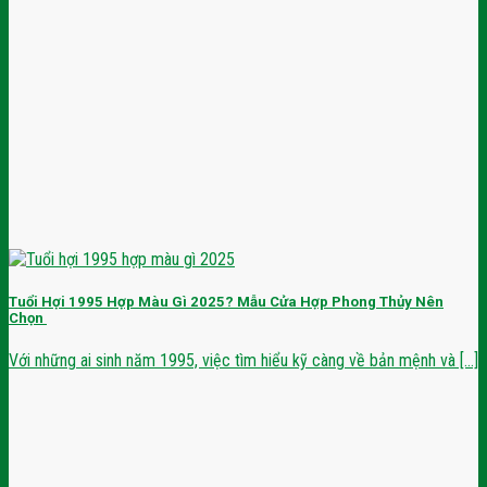
Tuổi Hợi 1995 Hợp Màu Gì 2025? Mẫu Cửa Hợp Phong Thủy Nên
Chọn
Với những ai sinh năm 1995, việc tìm hiểu kỹ càng về bản mệnh và [...]