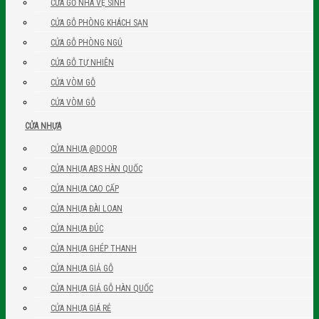
CỬA GỖ NHÀ VỆ SINH
CỬA GỖ PHÒNG KHÁCH SẠN
CỬA GỖ PHÒNG NGỦ
CỬA GỖ TỰ NHIÊN
CỬA VÒM GỖ
CỬA VÒM GỖ
CỬA NHỰA
CỬA NHỰA @DOOR
CỬA NHỰA ABS HÀN QUỐC
CỬA NHỰA CAO CẤP
CỬA NHỰA ĐÀI LOAN
CỬA NHỰA ĐÚC
CỬA NHỰA GHÉP THANH
CỬA NHỰA GIẢ GỖ
CỬA NHỰA GIẢ GỖ HÀN QUỐC
CỬA NHỰA GIÁ RẺ