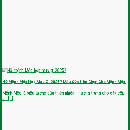
Nữ Mệnh Mộc Hợp Màu Gì 2025? Mẫu Cửa Nên Chọn Cho Mệnh Mộc
Mệnh Mộc là biểu tượng của thiên nhiên – tượng trưng cho cây cối,
sự [...]