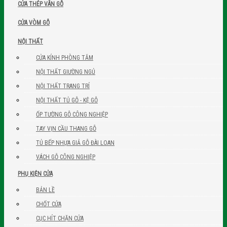
CỬA THÉP VÂN GỖ
CỬA VÒM GỖ
NỘI THẤT
CỬA KÍNH PHÒNG TẮM
NỘI THẤT GIƯỜNG NGỦ
NỘI THẤT TRANG TRÍ
NỘI THẤT TỦ GỖ - KỆ GỖ
ỐP TƯỜNG GỖ CÔNG NGHIỆP
TAY VỊN CẦU THANG GỖ
TỦ BẾP NHỰA GIẢ GỖ ĐÀI LOAN
VÁCH GỖ CÔNG NGHIỆP
PHỤ KIỆN CỬA
BẢN LỀ
CHỐT CỬA
CỤC HÍT CHẶN CỬA