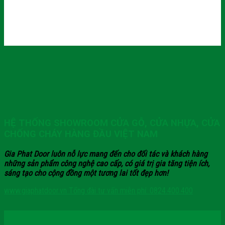
HỆ THỐNG SHOWROOM CỬA GỖ, CỬA NHỰA, CỬA
CHỐNG CHÁY HÀNG ĐẦU VIỆT NAM
Gia Phat Door luôn nỗ lực mang đến cho đối tác và khách hàng
những sản phẩm công nghệ cao cấp, có giá trị gia tăng tiện ích,
sáng tạo cho cộng đồng một tương lai tốt đẹp hơn!
www.giaphatdoor.vn
Tổng đài tư vấn miễn phí: 0824.400.400