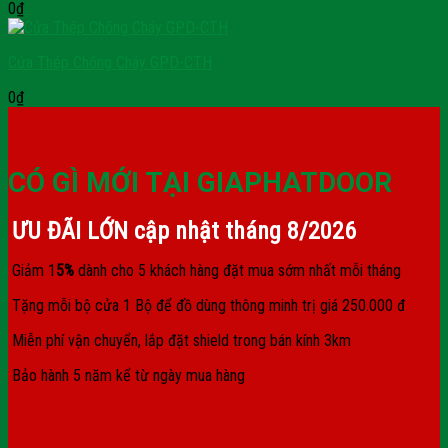
0
₫
Cửa Thép Chống Cháy GPD-CTH
0
₫
CÓ GÌ MỚI TẠI GIAPHATDOOR
ƯU ĐÃI LỚN cập nhật tháng
8/2026
Giảm 1
5%
dành cho 5 khách hàng đặt mua sớm nhất mỗi tháng
Tặng mỗi bộ cửa 1 Bộ để đồ dùng thông minh trị giá 250.000 đ
Miễn phí vận chuyển, lắp đặt shield trong bán kính 3km
Bảo hành 5 năm kể từ ngày mua hàng