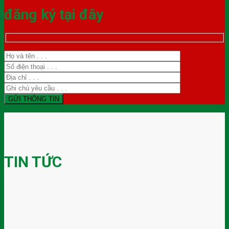
đăng ký tại đây
TIN TỨC