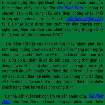
trình xây dựng. Nếu quý khách đang có nhu cầu mua cửa
thép chống cháy thì hãy đến
Gia Phát Door
–
công ty
chuyên sản xuất, cung cấp
cửa thép chống cháy
chất
lượng, giá thành cạnh tranh.
Hiện tại
cửa thép chống cháy
tại Gia Phát Door được sản xuất trên dây chuyền công
nghệ cao, hiện đại đảm bảo chính xác từng thông số kỹ
thuật, cam kết đạt chuẩn cục PCCC.
Ưu điểm nổi bật cửa thép chống cháy
: nhằm phát huy
tính năng chống cháy cao đảm bảo tính mạng con người
cũng như hạn chế thiệt hại về tài sản khi có hỏa hoạn xảy
ra. Cửa có ưu điểm là có độ bền cao, trong thời gian sử
dụng cửa có khả năng chống cong vênh, co ngót, mối mọt,
cửa cách âm, cách nhiệt tốt. Đồng thời cửa có giá trị thẩm
mỹ cao, được thiết kế nhiều mẫu cửa phong phú đa dạng
về kiểu dáng, màu sắc bắt mắt đáp ứng sở thích của nhiều
khách hàng đem lại vẻ đẹp cho công trình.
Là nhà sản xuất kinh nghiệm về sản phẩm cửa,
Gia Phát
Door
luôn đem đến cho khách hàng sản phẩm hoàn thiện