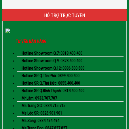
HỖ TRỢ TRỰC TUYẾN
TƯ VẤN BÁN HÀNG
Hotline Showroom Q.7: 0818.400.400
Hotline Showroom Q.9: 0828.400.400
Hotline Showroom Q.12: 0886.500.500
Hotline SR Q.Tân Phú: 0899.400.400
Hotline SR Q.Thủ Đức: 0855.400.400
Hotline SR Q.Bình Thạnh: 0814.400.400
Mr Lãm: 0933.707.707
Ms Trang SG: 0834.715.715
Ms Lộc SR: 0826.901.901
Ms Sang: 0834.494.494
Ms Trang Eco: 0847.827.827