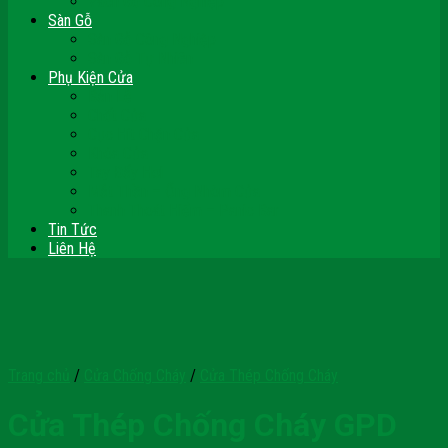
Vách Gỗ Công Nghiệp
Sàn Gỗ
Sàn Gỗ Công Nghiệp
Sàn Gỗ Tự Nhiên
Phụ Kiện Cửa
Bản Lề
Chốt Cửa
Cục Hít Chặn Cửa
Khóa Cửa
Tay Đẩy Hơi
Mắt Thần – Ống Nhòm Cửa
Thanh Thoát Hiểm – Panic Bar
Tin Tức
Liên Hệ
Trang chủ
/
Cửa Chống Cháy
/
Cửa Thép Chống Cháy
Cửa Thép Chống Cháy GPD