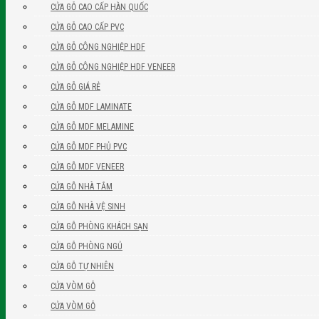
CỬA GỖ CAO CẤP HÀN QUỐC
CỬA GỖ CAO CẤP PVC
CỬA GỖ CÔNG NGHIỆP HDF
CỬA GỖ CÔNG NGHIỆP HDF VENEER
CỬA GỖ GIÁ RẺ
CỬA GỖ MDF LAMINATE
CỬA GỖ MDF MELAMINE
CỬA GỖ MDF PHỦ PVC
CỬA GỖ MDF VENEER
CỬA GỖ NHÀ TẮM
CỬA GỖ NHÀ VỆ SINH
CỬA GỖ PHÒNG KHÁCH SẠN
CỬA GỖ PHÒNG NGỦ
CỬA GỖ TỰ NHIÊN
CỬA VÒM GỖ
CỬA VÒM GỖ