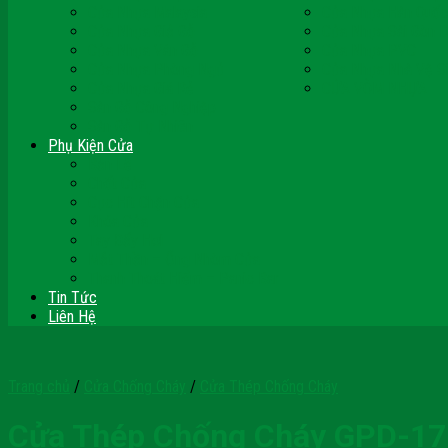
Cửa Nhựa Malaysia
Cửa Nhựa Hàn Quốc
Cửa Nhựa Giả Gỗ
Cửa Nhựa Sài Gòn 
Cửa Nhựa Vân Gỗ
Cửa Nhựa PVC
Cửa Nhựa Phòng Ngủ
Cửa Nhựa Nhà Vệ S
Cửa Nhựa Giá Rẻ
CỬA VÒM NHỰA
Sàn Gỗ Công Nghiệp
Sàn Gỗ Tự Nhiên
Phụ Kiện Cửa
Bản Lề
Chốt Cửa
Cục Hít Chặn Cửa
Khóa Cửa
Tay Đẩy Hơi
Mắt Thần – Ống Nhòm Cửa
Thanh Thoát Hiểm – Panic Bar
Tin Tức
Liên Hệ
Trang chủ
/
Cửa Chống Cháy
/
Cửa Thép Chống Cháy
Cửa Thép Chống Cháy GPD-17