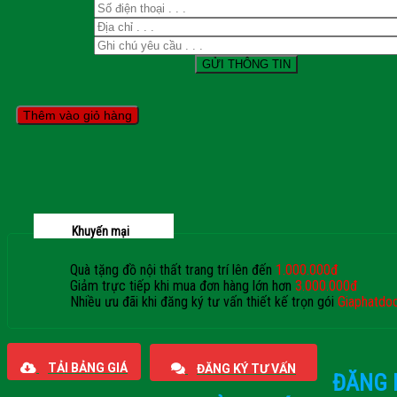
Thêm vào giỏ hàng
Khuyến mại
Quà tặng đồ nội thất trang trí lên đến
1.000.000đ
Giảm trực tiếp khi mua đơn hàng lớn hơn
3.000.000đ
Nhiều ưu đãi khi đăng ký tư vấn thiết kế trọn gói
Giaphatdo
TẢI BẢNG GIÁ
ĐĂNG KÝ TƯ VẤN
ĐĂNG 