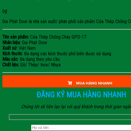
0
₫
Gia Phát Door là nhà sản xuất/ phân phối sản phẩm Cửa Thép Chống Cháy
Tên sản phẩm:
Cửa Thép Chống Cháy GPD-17
Nhãn hiệu
: Gia Phát Door
Xuất xứ
: Việt Nam
Kích thước
: Đa dạng các kích thước phổ biến được sử dụng
Màu sắc
: Đa dạng theo yêu cầu
Chất liệu
: Gỗ/ Thép/ Inox/ Nhựa
MUA HÀNG NHANH
ĐĂNG KÝ MUA HÀNG NHANH
Chúng tôi sẽ liên lạc lại với quý khách trong thời gian ngắ