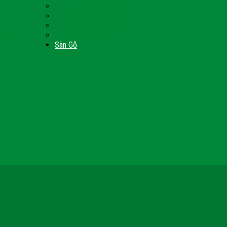
Nội Thất Giường Ngủ
Door
Cửa Kính Phòng Tắm
Ốp Tường Gỗ Công Nghiệp
inh
Vách Gỗ Công Nghiệp
Sàn Gỗ