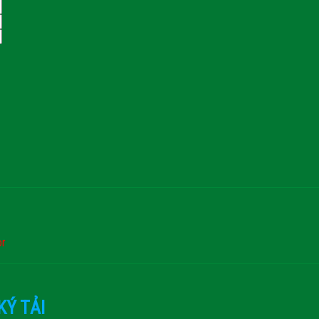
or
KÝ TẢI