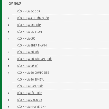
CỬA NHỰA
CỬA NHỰA @DOOR
CỬA NHỰA ABS HÀN QUỐC
CỬA NHỰA CAO CẤP
CỬA NHỰA ĐÀI LOAN
CỬA NHỰA ĐÚC
CỬA NHỰA GHÉP THANH
CỬA NHỰA GIẢ GỖ
CỬA NHỰA GIẢ GỖ HÀN QUỐC
CỬA NHỰA GIÁ RẺ
CỬA NHỰA GỖ COMPOSITE
CỬA NHỰA GỖ SUNGYU
CỬA NHỰA HÀN QUỐC
CỬA NHỰA LÕI THÉP
CỬA NHỰA MALAYSIA
CỬA NHỰA NHÀ VỆ SINH