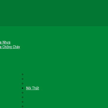
a Nhựa
a Chống Cháy
a Gỗ Chống Cháy
a Thép Chống Cháy
a Thép Vân Gỗ
nh Chống Cháy
ch Chống Cháy
Cửa thép Hàn Quốc
h Sạn
Cửa Nhôm Vân Gỗ
Cửa Vân Gỗ 5D
Nội Thất
 Quốc
Tủ Bếp Nhựa Giả Gỗ Đài Loan
Tay Vịn Cầu Thang Gỗ
u
Nội Thất Tủ Gỗ – Kệ Gỗ
Nội Thất Trang Trí