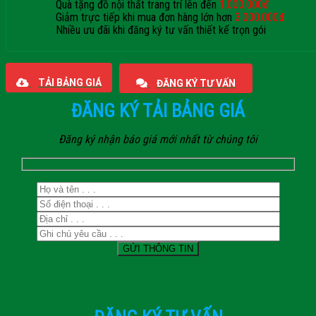
Quà tặng đồ nội thất trang trí lên đến
1.000.000đ
Giảm trực tiếp khi mua đơn hàng lớn hơn
3.000.000đ
Nhiều ưu đãi khi đăng ký tư vấn thiết kế trọn gói
Giaphatdoor
TẢI BẢNG GIÁ
ĐĂNG KÝ TƯ VẤN
ĐĂNG KÝ TẢI BẢNG GIÁ
Đăng ký nhận báo giá mới nhất từ chúng tôi