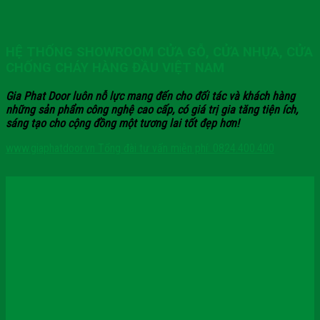
HỆ THỐNG SHOWROOM CỬA GỖ, CỬA NHỰA, CỬA
CHỐNG CHÁY HÀNG ĐẦU VIỆT NAM
Gia Phat Door luôn nỗ lực mang đến cho đối tác và khách hàng
những sản phẩm công nghệ cao cấp, có giá trị gia tăng tiện ích,
sáng tạo cho cộng đồng một tương lai tốt đẹp hơn!
www.giaphatdoor.vn
Tổng đài tư vấn miễn phí: 0824.400.400