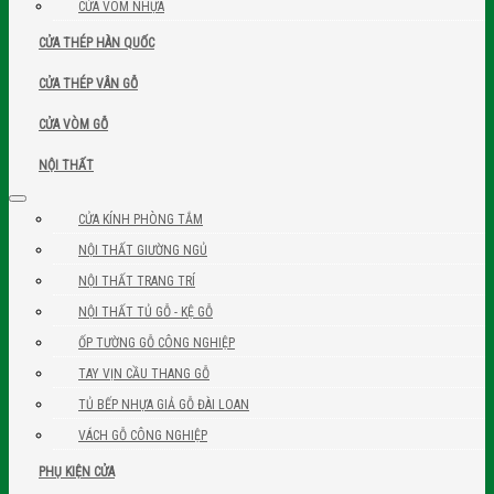
CỬA VÒM NHỰA
CỬA THÉP HÀN QUỐC
CỬA THÉP VÂN GỖ
CỬA VÒM GỖ
NỘI THẤT
CỬA KÍNH PHÒNG TẮM
NỘI THẤT GIƯỜNG NGỦ
NỘI THẤT TRANG TRÍ
NỘI THẤT TỦ GỖ - KỆ GỖ
ỐP TƯỜNG GỖ CÔNG NGHIỆP
TAY VỊN CẦU THANG GỖ
TỦ BẾP NHỰA GIẢ GỖ ĐÀI LOAN
VÁCH GỖ CÔNG NGHIỆP
PHỤ KIỆN CỬA