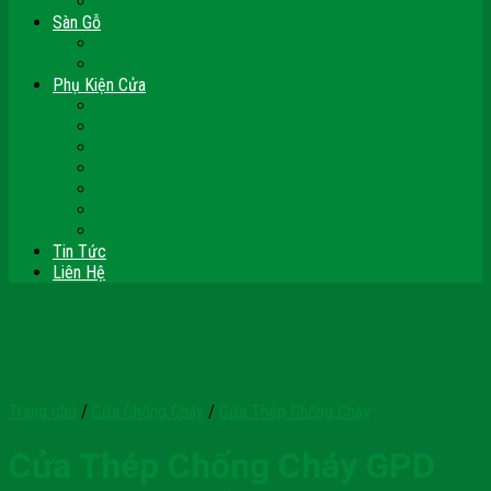
Vách Gỗ Công Nghiệp
Sàn Gỗ
Sàn Gỗ Công Nghiệp
Sàn Gỗ Tự Nhiên
Phụ Kiện Cửa
Bản Lề
Chốt Cửa
Cục Hít Chặn Cửa
Khóa Cửa
Tay Đẩy Hơi
Mắt Thần – Ống Nhòm Cửa
Thanh Thoát Hiểm – Panic Bar
Tin Tức
Liên Hệ
Trang chủ
/
Cửa Chống Cháy
/
Cửa Thép Chống Cháy
Cửa Thép Chống Cháy GPD