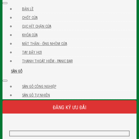
BẢN LỀ
CHỐT CỬA
CỤC HÍT CHẶN CỬA
KHÓA CỬA
MẮT THẦN - ỐNG NHÒM CỬA
TAY ĐẨY HƠI
THANH THOÁT HIỂM - PANIC BAR
SÀN GỖ
SÀN GỖ CÔNG NGHIỆP
SÀN GỖ TỰ NHIÊN
ĐĂNG KÝ ƯU ĐÃI