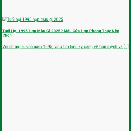
Tuổi Hợi 1995 Hợp Màu Gì 2025? Mẫu Cửa Hợp Phong Thủy Nên
Chọn
Với những ai sinh năm 1995, việc tìm hiểu kỹ càng về bản mệnh và [...]