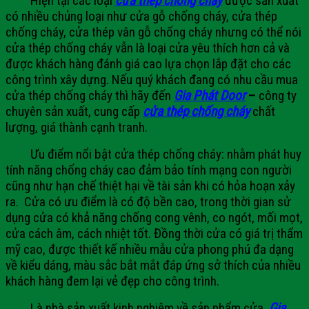
Hiện tại các loại
cửa thép chống cháy
được sản xuất
có nhiều chủng loại như cửa gỗ chống cháy, cửa thép
chống cháy, cửa thép vân gỗ chống cháy nhưng có thể nói
cửa thép chống cháy vẫn là loại cửa yêu thích hơn cả và
được khách hàng đánh giá cao lựa chọn lắp đặt cho các
công trình xây dựng. Nếu quý khách đang có nhu cầu mua
cửa thép chống cháy thì hãy đến
Gia Phát Door
–
công ty
chuyên sản xuất, cung cấp
cửa thép chống cháy
chất
lượng, giá thành cạnh tranh.
Ưu điểm nổi bật cửa thép chống cháy
: nhằm phát huy
tính năng chống cháy cao đảm bảo tính mạng con người
cũng như hạn chế thiệt hại về tài sản khi có hỏa hoạn xảy
ra. Cửa có ưu điểm là có độ bền cao, trong thời gian sử
dụng cửa có khả năng chống cong vênh, co ngót, mối mọt,
cửa cách âm, cách nhiệt tốt. Đồng thời cửa có giá trị thẩm
mỹ cao, được thiết kế nhiều mẫu cửa phong phú đa dạng
về kiểu dáng, màu sắc bắt mắt đáp ứng sở thích của nhiều
khách hàng đem lại vẻ đẹp cho công trình.
Là nhà sản xuất kinh nghiệm về sản phẩm cửa,
Gia