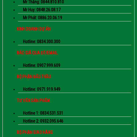
Mr Thắng: 0844.810.810
Mr Huy: 0848.26.08.17
Mr Phát: 0886.20.06.19
KINH DOANH DỰ ÁN
Hotline: 0834.300.300
BÁO GIÁ QUA ĐT/EMAIL
Hotline: 0907.999.609
BỘ PHẬN ĐẤU THẦU
Hotline: 0971.919.949
TƯ VẤN SẢN PHẨM
Hotline 1: 0834.531.531
Hotline 2: 0932.095.646
BỘ PHẬN GIAO HÀNG