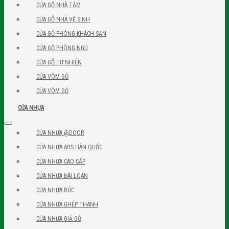
CỬA GỖ NHÀ TẮM
CỬA GỖ NHÀ VỆ SINH
CỬA GỖ PHÒNG KHÁCH SẠN
CỬA GỖ PHÒNG NGỦ
CỬA GỖ TỰ NHIÊN
CỬA VÒM GỖ
CỬA VÒM GỖ
CỬA NHỰA
CỬA NHỰA @DOOR
CỬA NHỰA ABS HÀN QUỐC
CỬA NHỰA CAO CẤP
CỬA NHỰA ĐÀI LOAN
CỬA NHỰA ĐÚC
CỬA NHỰA GHÉP THANH
CỬA NHỰA GIẢ GỖ