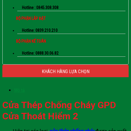
Hotline : 0845.308.308
BỘ PHẬN LẮP ĐẶT
Hotline: 0839.210.210
BỘ PHẬN KẾ TOÁN
Hotline: 0888.30.06.82
KHÁCH HÀNG LỰA CHỌN
Mô tả
Cửa Thép Chống Cháy GPD
Cửa Thoát Hiểm 2