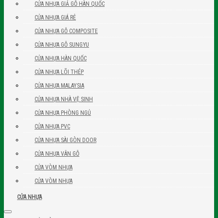
CỬA NHỰA GIẢ GỖ HÀN QUỐC
CỬA NHỰA GIÁ RẺ
CỬA NHỰA GỖ COMPOSITE
CỬA NHỰA GỖ SUNGYU
CỬA NHỰA HÀN QUỐC
CỬA NHỰA LÕI THÉP
CỬA NHỰA MALAYSIA
CỬA NHỰA NHÀ VỆ SINH
CỬA NHỰA PHÒNG NGỦ
CỬA NHỰA PVC
CỬA NHỰA SÀI GÒN DOOR
CỬA NHỰA VÂN GỖ
CỬA VÒM NHỰA
CỬA VÒM NHỰA
CỬA NHỰA