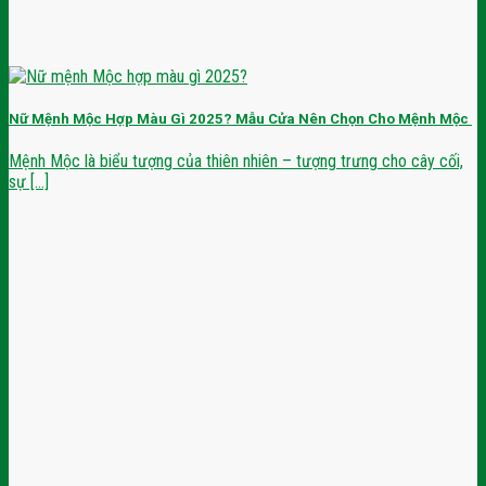
Nữ Mệnh Mộc Hợp Màu Gì 2025? Mẫu Cửa Nên Chọn Cho Mệnh Mộc
Mệnh Mộc là biểu tượng của thiên nhiên – tượng trưng cho cây cối,
sự [...]