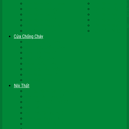
Cửa Nhựa Ghép Thanh
Cửa Nhựa Lõi Thép
Cửa Nhựa Malaysia
Cửa Nhựa Hàn Quốc
Cửa Nhựa Giả Gỗ
Cửa Nhựa Sài Gòn 
Cửa Nhựa Vân Gỗ
Cửa Nhựa PVC
Cửa Nhựa Phòng Ngủ
Cửa Nhựa Nhà Vệ S
Cửa Nhựa Giá Rẻ
CỬA VÒM NHỰA
Cửa Chống Cháy
Cửa Gỗ Chống Cháy
Cửa Thép Chống Cháy
Cửa Thép Vân Gỗ
Kính Chống Cháy
Vách Chống Cháy
Cửa thép Hàn Quốc
Cửa Nhôm Vân Gỗ
Cửa Vân Gỗ 5D
Nội Thất
Tủ Bếp Nhựa Giả Gỗ Đài Loan
Tay Vịn Cầu Thang Gỗ
Nội Thất Tủ Gỗ – Kệ Gỗ
Nội Thất Trang Trí
Nội Thất Giường Ngủ
Cửa Kính Phòng Tắm
Ốp Tường Gỗ Công Nghiệp