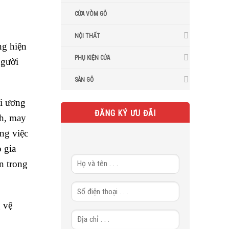
CỬA VÒM GỖ
NỘI THẤT
ng hiện
PHỤ KIỆN CỬA
người
SÀN GỖ
ai ương
ĐĂNG KÝ ƯU ĐÃI
nh, may
ng việc
o gia
n trong
 vệ