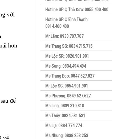
Hotline SR Q.Thủ Đức: 0855.400.400
ng với
Hotline SR Q.Bình Thạnh:
0814.400.400
o
Mr Lãm: 0933.707.707
mái hơn
Ms Trang SG: 0834.715.715
Ms Lộc SR: 0826.901.901
Ms Sang: 0834.494.494
Ms Trang Eco: 0847.827.827
Mr Lộc SG: 0854.901.901
Ms Phượng: 0849.627.627
 sau để
Ms Linh: 0839.310.310
Ms Thúy: 0834.531.531
Ms Lợi: 0834.774.774
Ms Nhung: 0838.253.253
à vệ