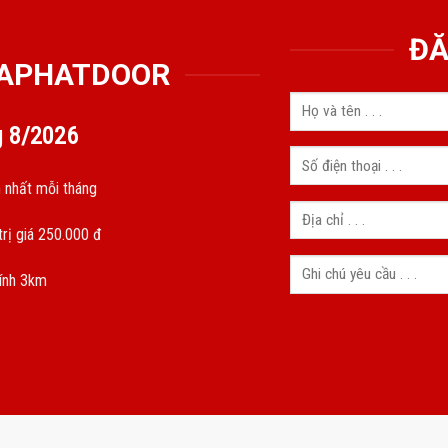
ĐĂ
GIAPHATDOOR
g
8/2026
 nhất mỗi tháng
rị giá 250.000 đ
kính 3km