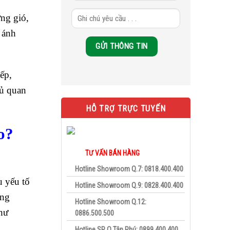
ớng gió,
 ánh
xếp,
hủ quan
HỖ TRỢ TRỰC TUYẾN
o?
TƯ VẤN BÁN HÀNG
Hotline Showroom Q.7: 0818.400.400
u yếu tố
Hotline Showroom Q.9: 0828.400.400
ong
Hotline Showroom Q.12:
hư
0886.500.500
Hotline SR Q.Tân Phú: 0899.400.400