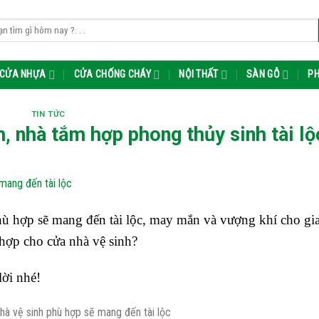
m:
CỬA NHỰA
CỬA CHỐNG CHÁY
NỘI THẤT
SÀN GỖ
PH
TIN TỨC
, nhà tắm hợp phong thủy sinh tài lộ
hù hợp sẽ mang đến tài lộc, may mắn và vượng khí cho gia
hợp cho cửa nhà vệ sinh?
lời nhé!