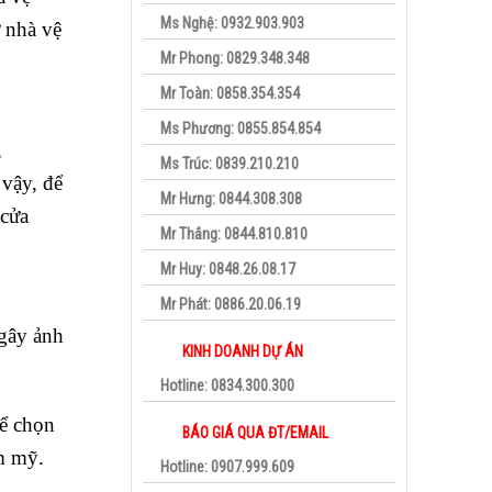
Ms Nghệ: 0932.903.903
 nhà vệ
Mr Phong: 0829.348.348
Mr Toàn: 0858.354.354
Ms Phương: 0855.854.854
,
Ms Trúc: 0839.210.210
 vậy, để
Mr Hưng: 0844.308.308
 cửa
Mr Thắng: 0844.810.810
Mr Huy: 0848.26.08.17
Mr Phát: 0886.20.06.19
 gây ảnh
KINH DOANH DỰ ÁN
Hotline: 0834.300.300
hể chọn
BÁO GIÁ QUA ĐT/EMAIL
m mỹ.
Hotline: 0907.999.609