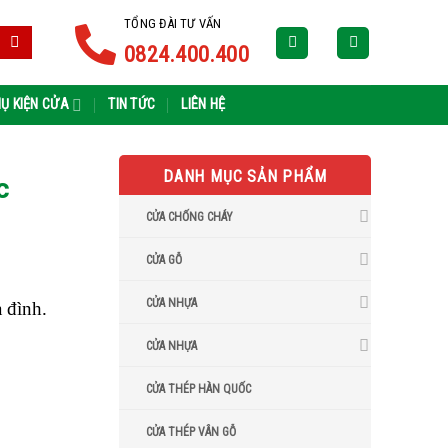
TỔNG ĐÀI TƯ VẤN
0824.400.400
Ụ KIỆN CỬA
TIN TỨC
LIÊN HỆ
DANH MỤC SẢN PHẨM
c
CỬA CHỐNG CHÁY
CỬA GỖ
CỬA NHỰA
 đình.
CỬA NHỰA
CỬA THÉP HÀN QUỐC
CỬA THÉP VÂN GỖ