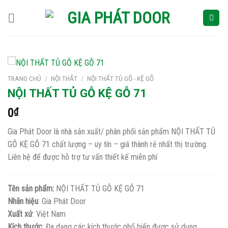
Skip
to
content
TRANG CHỦ
/
NỘI THẤT
/
NỘI THẤT TỦ GỖ - KỆ GỖ
NỘI THẤT TỦ GỖ KỆ GỖ 71
0
₫
Gia Phát Door là nhà sản xuất/ phân phối sản phẩm NỘI THẤT TỦ
GỖ KỆ GỖ 71 chất lượng – uy tín – giá thành rẻ nhất thị trường.
Liên hệ để được hỗ trợ tư vấn thiết kế miễn phí
Tên sản phẩm:
NỘI THẤT TỦ GỖ KỆ GỖ 71
Nhãn hiệu
: Gia Phát Door
Xuất xứ
: Việt Nam
Kích thước
: Đa dạng các kích thước phổ biến được sử dụng