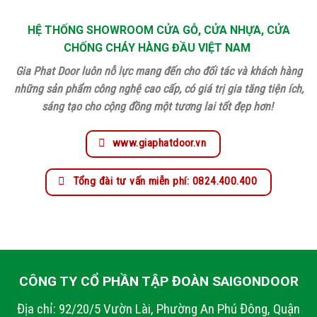
HỆ THỐNG SHOWROOM CỬA GỖ, CỬA NHỰA, CỬA
CHỐNG CHÁY HÀNG ĐẦU VIỆT NAM
Gia Phat Door luôn nỗ lực mang đến cho đối tác và khách hàng
những sản phẩm công nghệ cao cấp, có giá trị gia tăng tiện ích,
sáng tạo cho cộng đồng một tương lai tốt đẹp hơn!
www.giaphatdoor.vn
Tổng đài tư vấn miễn phí: 0824.400.400
CÔNG TY CỔ PHẦN TẬP ĐOÀN SAIGONDOOR
Địa chỉ: 92/20/5 Vườn Lài, Phường An Phú Đông, Quận