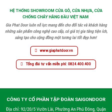
HỆ THỐNG SHOWROOM CỬA GỖ, CỬA NHỰA, CỬA
CHỐNG CHÁY HÀNG ĐẦU VIỆT NAM
Gia Phat Door luôn nỗ lực mang đến cho đối tác và khách hàng
những sản phẩm công nghệ cao cấp, có giá trị gia tăng tiện ích,
sáng tạo cho cộng đồng một tương lai tốt đẹp hơn!
www.giaphatdoor.vn
Tổng đài tư vấn miễn phí: 0824.400.400
CÔNG TY CỔ PHẦN TẬP ĐOÀN SAIGONDOOR
Địa chỉ: 92/20/5 Vườn Lài, Phường An Phú Đông, Quận