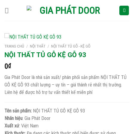
Skip
to
content
TRANG CHỦ
/
NỘI THẤT
/
NỘI THẤT TỦ GỖ - KỆ GỖ
NỘI THẤT TỦ GỖ KỆ GỖ 93
0
₫
Gia Phát Door là nhà sản xuất/ phân phối sản phẩm NỘI THẤT TỦ
GỖ KỆ GỖ 93 chất lượng – uy tín – giá thành rẻ nhất thị trường.
Liên hệ để được hỗ trợ tư vấn thiết kế miễn phí
Tên sản phẩm:
NỘI THẤT TỦ GỖ KỆ GỖ 93
Nhãn hiệu
: Gia Phát Door
Xuất xứ
: Việt Nam
Kích thước
: Đa dạng các kích thước phổ biến được sử dụng