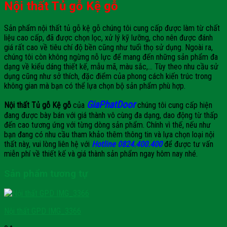
Nội thất Tủ gỗ Kệ gỗ
Sản phẩm nội thất tủ gỗ kệ gỗ chúng tôi cung cấp được làm từ chất
liệu cao cấp, đã được chọn lọc, xử lý kỹ lưỡng, cho nên được đánh
giá rất cao về tiêu chí độ bền cũng như tuổi thọ sử dụng. Ngoài ra,
chúng tôi còn không ngừng nỗ lực để mang đến những sản phẩm đa
dạng về kiểu dáng thiết kế, mẫu mã, màu sắc,… Tùy theo nhu cầu sử
dụng cũng như sở thích, đặc điểm của phong cách kiến trúc trong
không gian mà bạn có thể lựa chọn bộ sản phẩm phù hợp.
GiaPhatDoor
Nội thất Tủ gỗ Kệ gỗ
của
chúng tôi cung cấp hiện
đang được bày bán với giá thành vô cùng đa dạng, dao động từ thấp
đến cao tương ứng với từng dòng sản phẩm. Chính vì thế, nếu như
bạn đang có nhu cầu tham khảo thêm thông tin và lựa chọn loại nội
thất này, vui lòng liên hệ với
Hotline 0824.400.400
để được tư vấn
miễn phí về thiết kế và giá thành sản phẩm ngay hôm nay nhé.
Sản phẩm tương tự
Nội thất GPD IMG_3366