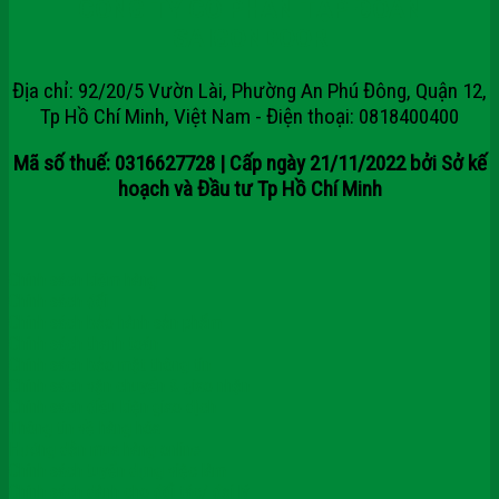
CÔNG TY CỔ PHẦN TẬP ĐOÀN
SAIGONDOOR
Địa chỉ: 92/20/5 Vườn Lài, Phường An Phú Đông, Quận 12,
Tp Hồ Chí Minh, Việt Nam - Điện thoại: 0818400400
Mã số thuế: 0316627728 | Cấp ngày 21/11/2022 bởi Sở kế
hoạch và Đầu tư Tp Hồ Chí Minh
Chính sách kiểm hàng
Chính sách đổi
Chính sách bảo hành sản phẩm
Chính sách thanh toán
Chính sách bảo mật thông tin
Chính sách vận chuyển & giao nhận
Chính sách điều kiện giao dịch
Thông tin về hàng hóa
Hướng dẫn mua hàng online
Chính sách tuyển dụng việc làm
Chính sách dành cho đối tác/ đại lý