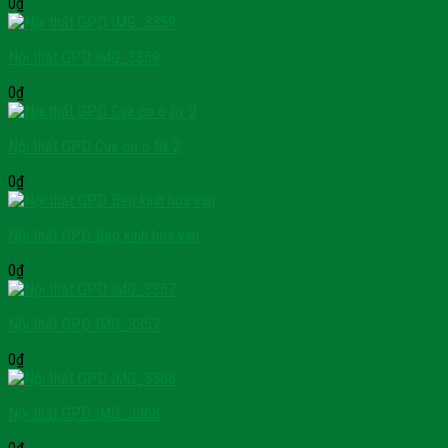
0
₫
Nội thất GPD IMG_3359
0
₫
Nội thất GPD Cua co o fix 2
0
₫
Nội thất GPD Bep kinh hoa van
0
₫
Nội thất GPD IMG_3357
0
₫
Nội thất GPD IMG_3368