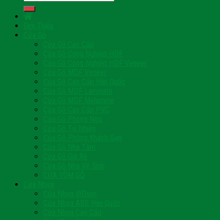
kiếm:
Giới Thiệu
Cửa Gỗ
Cửa Gỗ Cao Cấp
Cửa Gỗ Công Nghiệp HDF
Cửa Gỗ Công Nghiệp HDF Veneer
Cửa Gỗ MDF Veneer
Cửa Gỗ Cao Cấp Hàn Quốc
Cửa Gỗ MDF Laminate
Cửa Gỗ MDF Melamine
Cửa Gỗ Cao Cấp PVC
Cửa Gỗ Phòng Ngủ
Cửa Gỗ Tự Nhiên
Cửa Gỗ Phòng Khách Sạn
Cửa Gỗ Nhà Tắm
Cửa Gỗ Giá Rẻ
Cửa Gỗ Nhà Vệ Sinh
CỬA VÒM GỖ
Cửa Nhựa
Cửa Nhựa @Door
Cửa Nhựa ABS Hàn Quốc
Cửa Nhựa Cao Cấp