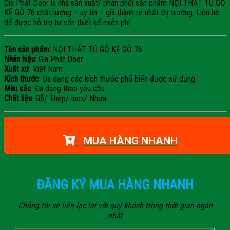
Gia Phát Door là nhà sản xuất/ phân phối sản phẩm NỘI THẤT TỦ GỖ
KỆ GỖ 76 chất lượng – uy tín – giá thành rẻ nhất thị trường. Liên hệ
để được hỗ trợ tư vấn thiết kế miễn phí
Tên sản phẩm:
NỘI THẤT TỦ GỖ KỆ GỖ 76
Nhãn hiệu
: Gia Phát Door
Xuất xứ
: Việt Nam
Kích thước
: Đa dạng các kích thước phổ biến được sử dụng
Màu sắc
: Đa dạng theo yêu cầu
Chất liệu
: Gỗ/ Thép/ Inox/ Nhựa
MUA HÀNG NHANH
ĐĂNG KÝ MUA HÀNG NHANH
Chúng tôi sẽ liên lạc lại với quý khách trong thời gian ngắn
nhất