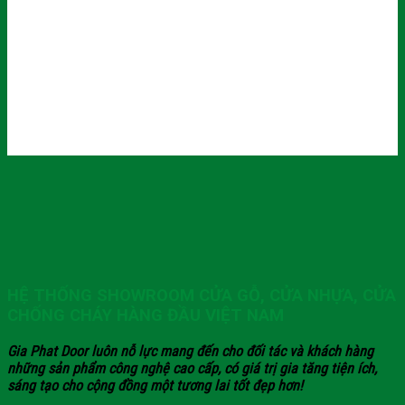
HỆ THỐNG SHOWROOM CỬA GỖ, CỬA NHỰA, CỬA
CHỐNG CHÁY HÀNG ĐẦU VIỆT NAM
Gia Phat Door luôn nỗ lực mang đến cho đối tác và khách hàng
những sản phẩm công nghệ cao cấp, có giá trị gia tăng tiện ích,
sáng tạo cho cộng đồng một tương lai tốt đẹp hơn!