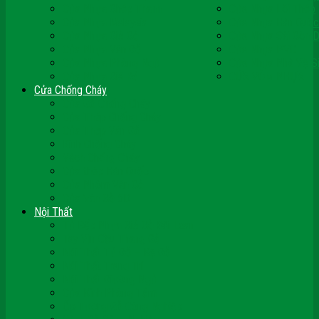
Cửa Nhựa Ghép Thanh
Cửa Nhựa Lõi Thép
Cửa Nhựa Malaysia
Cửa Nhựa Hàn Quốc
Cửa Nhựa Giả Gỗ
Cửa Nhựa Sài Gòn 
Cửa Nhựa Vân Gỗ
Cửa Nhựa PVC
Cửa Nhựa Phòng Ngủ
Cửa Nhựa Nhà Vệ S
Cửa Nhựa Giá Rẻ
CỬA VÒM NHỰA
Cửa Chống Cháy
Cửa Gỗ Chống Cháy
Cửa Thép Chống Cháy
Cửa Thép Vân Gỗ
Kính Chống Cháy
Vách Chống Cháy
Cửa thép Hàn Quốc
Cửa Nhôm Vân Gỗ
Cửa Vân Gỗ 5D
Nội Thất
Tủ Bếp Nhựa Giả Gỗ Đài Loan
Tay Vịn Cầu Thang Gỗ
Nội Thất Tủ Gỗ – Kệ Gỗ
Nội Thất Trang Trí
Nội Thất Giường Ngủ
Cửa Kính Phòng Tắm
Ốp Tường Gỗ Công Nghiệp