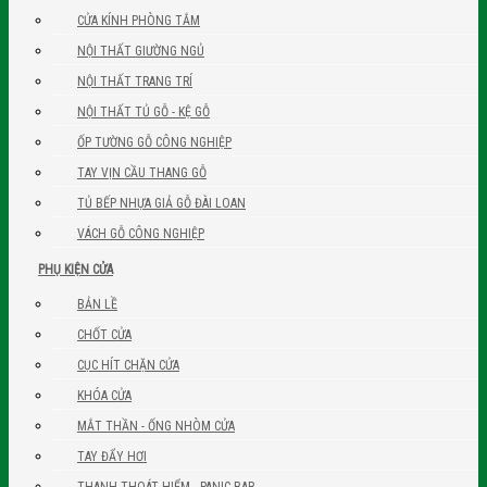
CỬA KÍNH PHÒNG TẮM
NỘI THẤT GIƯỜNG NGỦ
NỘI THẤT TRANG TRÍ
NỘI THẤT TỦ GỖ - KỆ GỖ
ỐP TƯỜNG GỖ CÔNG NGHIỆP
TAY VỊN CẦU THANG GỖ
TỦ BẾP NHỰA GIẢ GỖ ĐÀI LOAN
VÁCH GỖ CÔNG NGHIỆP
PHỤ KIỆN CỬA
BẢN LỀ
CHỐT CỬA
CỤC HÍT CHẶN CỬA
KHÓA CỬA
MẮT THẦN - ỐNG NHÒM CỬA
TAY ĐẨY HƠI
THANH THOÁT HIỂM - PANIC BAR