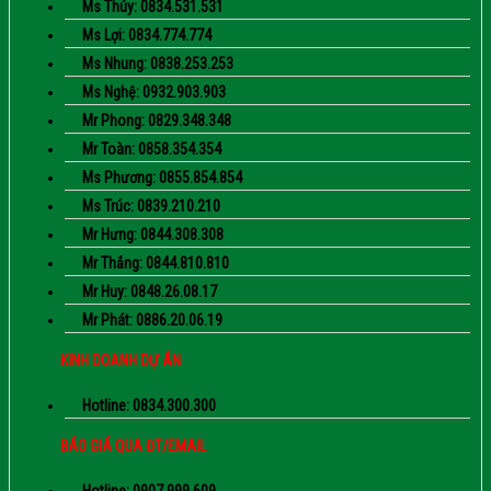
Ms Thúy: 0834.531.531
Ms Lợi: 0834.774.774
Ms Nhung: 0838.253.253
Ms Nghệ: 0932.903.903
Mr Phong: 0829.348.348
Mr Toàn: 0858.354.354
Ms Phương: 0855.854.854
Ms Trúc: 0839.210.210
Mr Hưng: 0844.308.308
Mr Thắng: 0844.810.810
Mr Huy: 0848.26.08.17
Mr Phát: 0886.20.06.19
KINH DOANH DỰ ÁN
Hotline: 0834.300.300
BÁO GIÁ QUA ĐT/EMAIL