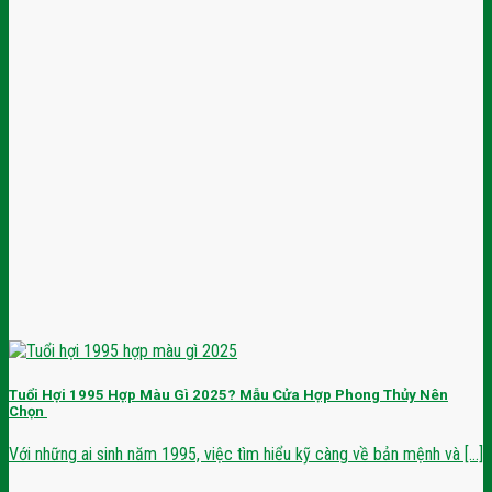
Tuổi Hợi 1995 Hợp Màu Gì 2025? Mẫu Cửa Hợp Phong Thủy Nên
Chọn
Với những ai sinh năm 1995, việc tìm hiểu kỹ càng về bản mệnh và [...]