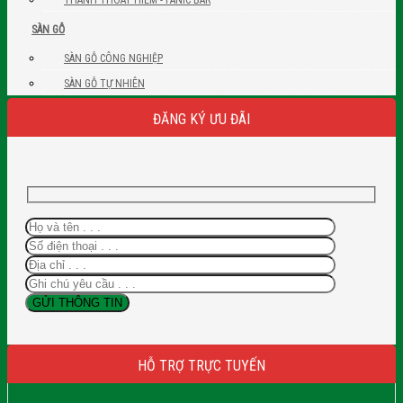
SÀN GỖ
SÀN GỖ CÔNG NGHIỆP
SÀN GỖ TỰ NHIÊN
ĐĂNG KÝ ƯU ĐÃI
HỖ TRỢ TRỰC TUYẾN