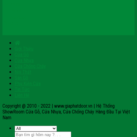
Facebook
Tumblr
Blogspot
Pinterest
Giới Thiệu
Cửa Gỗ
Cửa Nhựa
Cửa Chống Cháy
Nội Thất
Sàn Gỗ
Phụ Kiện Cửa
Tin Tức
Liên Hệ
Copyright @ 2010 - 2022 | www.giaphatdoor.vn | Hệ Thống
ShowRoom Cửa Gỗ, Cửa Nhựa, Cửa Chống Cháy Hàng Đầu Tại Việt
Nam
Tìm