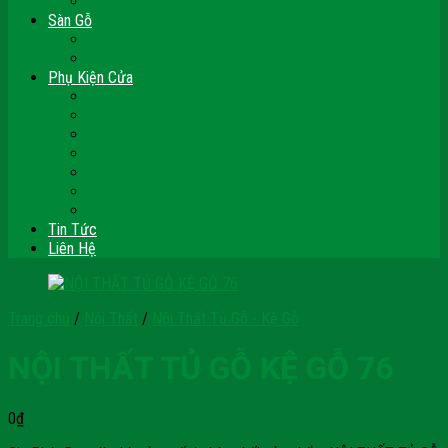
Vách Gỗ Công Nghiệp
Sàn Gỗ
Sàn Gỗ Công Nghiệp
Sàn Gỗ Tự Nhiên
Phụ Kiện Cửa
Bản Lề
Chốt Cửa
Cục Hít Chặn Cửa
Khóa Cửa
Tay Đẩy Hơi
Mắt Thần – Ống Nhòm Cửa
Thanh Thoát Hiểm – Panic Bar
Tin Tức
Liên Hệ
Trang chủ
/
Nội Thất
/
Nội Thất Tủ Gỗ - Kệ Gỗ
NỘI THẤT TỦ GỖ KỆ GỖ 76
0
₫