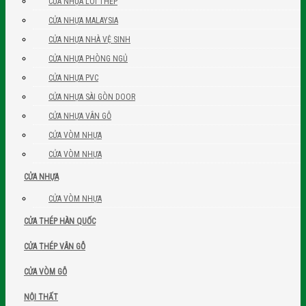
CỬA NHỰA LÕI THÉP
CỬA NHỰA MALAYSIA
CỬA NHỰA NHÀ VỆ SINH
CỬA NHỰA PHÒNG NGỦ
CỬA NHỰA PVC
CỬA NHỰA SÀI GÒN DOOR
CỬA NHỰA VÂN GỖ
CỬA VÒM NHỰA
CỬA VÒM NHỰA
CỬA NHỰA
CỬA VÒM NHỰA
CỬA THÉP HÀN QUỐC
CỬA THÉP VÂN GỖ
CỬA VÒM GỖ
NỘI THẤT