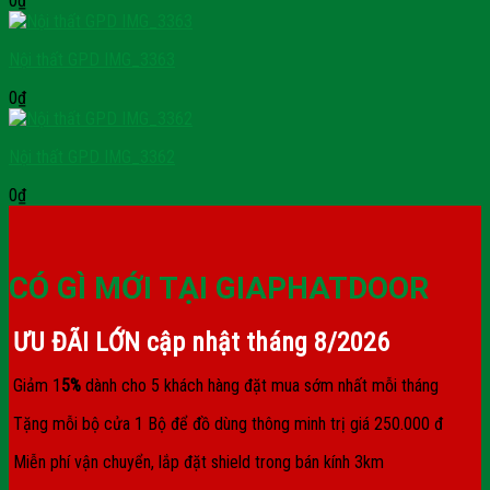
0
₫
Nội thất GPD IMG_3363
0
₫
Nội thất GPD IMG_3362
0
₫
CÓ GÌ MỚI TẠI GIAPHATDOOR
ƯU ĐÃI LỚN cập nhật tháng
8/2026
Giảm 1
5%
dành cho 5 khách hàng đặt mua sớm nhất mỗi tháng
Tặng mỗi bộ cửa 1 Bộ để đồ dùng thông minh trị giá 250.000 đ
Miễn phí vận chuyển, lắp đặt shield trong bán kính 3km