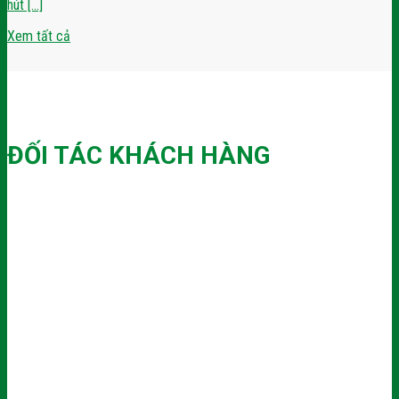
hút [...]
Xem tất cả
ĐỐI TÁC KHÁCH HÀNG