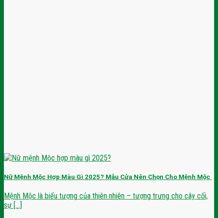
Nữ Mệnh Mộc Hợp Màu Gì 2025? Mẫu Cửa Nên Chọn Cho Mệnh Mộc
Mệnh Mộc là biểu tượng của thiên nhiên – tượng trưng cho cây cối,
sự [...]