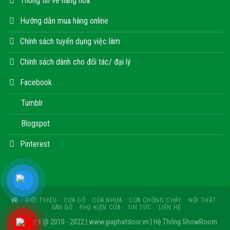
Thông tin về hàng hóa
Hướng dẫn mua hàng online
Chính sách tuyển dụng việc làm
Chính sách dành cho đối tác/ đại lý
Facebook
Tumblr
Blogspot
Pinterest
GIỚI THIỆU
CỬA GỖ
CỬA NHỰA
CỬA CHỐNG CHÁY
NỘI THẤT
SÀN GỖ
PHỤ KIỆN CỬA
TIN TỨC
LIÊN HỆ
Copyright @ 2010 - 2022 | www.giaphatdoor.vn | Hệ Thống ShowRoom