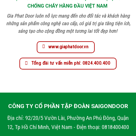
CHỐNG CHÁY HÀNG ĐẦU VIỆT NAM
Gia Phat Door luôn nỗ lực mang đến cho đối tác và khách hàng
những sản phẩm công nghệ cao cấp, có giá trị gia tăng tiện ích,
sáng tạo cho cộng đồng một tương lai tốt đẹp hơn!
www.giaphatdoor.vn
Tổng đài tư vấn miễn phí: 0824.400.400
CÔNG TY CỔ PHẦN TẬP ĐOÀN SAIGONDOOR
Địa chỉ: 92/20/5 Vườn Lài, Phường An Phú Đông, Quận
12, Tp Hồ Chí Minh, Việt Nam - Điện thoại: 0818400400