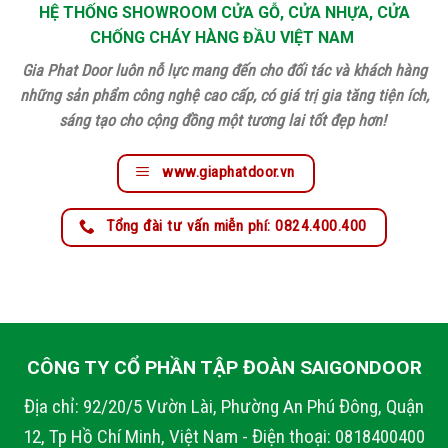
HỆ THỐNG SHOWROOM CỬA GỖ, CỬA NHỰA, CỬA
CHỐNG CHÁY HÀNG ĐẦU VIỆT NAM
Gia Phat Door luôn nỗ lực mang đến cho đối tác và khách hàng
những sản phẩm công nghệ cao cấp, có giá trị gia tăng tiện ích,
sáng tạo cho cộng đồng một tương lai tốt đẹp hơn!
www.giaphatdoor.vn
Tổng đài tư vấn miễn phí: 0824.400.400
CÔNG TY CỔ PHẦN TẬP ĐOÀN SAIGONDOOR
Địa chỉ: 92/20/5 Vườn Lài, Phường An Phú Đông, Quận
12, Tp Hồ Chí Minh, Việt Nam - Điện thoại: 0818400400