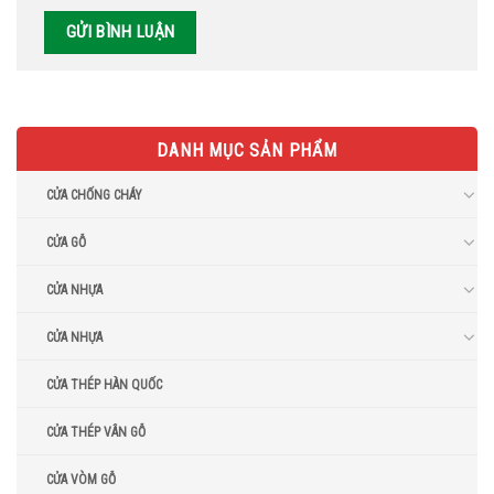
DANH MỤC SẢN PHẨM
CỬA CHỐNG CHÁY
CỬA GỖ
CỬA NHỰA
CỬA NHỰA
CỬA THÉP HÀN QUỐC
CỬA THÉP VÂN GỖ
CỬA VÒM GỖ