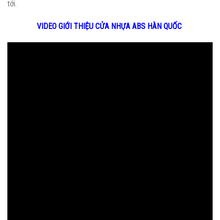
tới.
VIDEO GIỚI THIỆU CỬA NHỰA ABS HÀN QUỐC