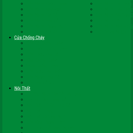
Cửa Nhựa Ghép Thanh
Cửa Nhựa Lõi Thép
Cửa Nhựa Malaysia
Cửa Nhựa Hàn Quốc
Cửa Nhựa Giả Gỗ
Cửa Nhựa Sài Gòn 
Cửa Nhựa Vân Gỗ
Cửa Nhựa PVC
Cửa Nhựa Phòng Ngủ
Cửa Nhựa Nhà Vệ S
Cửa Nhựa Giá Rẻ
CỬA VÒM NHỰA
Cửa Chống Cháy
Cửa Gỗ Chống Cháy
Cửa Thép Chống Cháy
Cửa Thép Vân Gỗ
Kính Chống Cháy
Vách Chống Cháy
Cửa thép Hàn Quốc
Cửa Nhôm Vân Gỗ
Cửa Vân Gỗ 5D
Nội Thất
Tủ Bếp Nhựa Giả Gỗ Đài Loan
Tay Vịn Cầu Thang Gỗ
Nội Thất Tủ Gỗ – Kệ Gỗ
Nội Thất Trang Trí
Nội Thất Giường Ngủ
Cửa Kính Phòng Tắm
Ốp Tường Gỗ Công Nghiệp