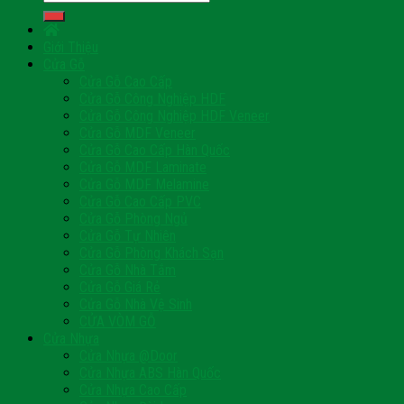
kiếm:
Giới Thiệu
Cửa Gỗ
Cửa Gỗ Cao Cấp
Cửa Gỗ Công Nghiệp HDF
Cửa Gỗ Công Nghiệp HDF Veneer
Cửa Gỗ MDF Veneer
Cửa Gỗ Cao Cấp Hàn Quốc
Cửa Gỗ MDF Laminate
Cửa Gỗ MDF Melamine
Cửa Gỗ Cao Cấp PVC
Cửa Gỗ Phòng Ngủ
Cửa Gỗ Tự Nhiên
Cửa Gỗ Phòng Khách Sạn
Cửa Gỗ Nhà Tắm
Cửa Gỗ Giá Rẻ
Cửa Gỗ Nhà Vệ Sinh
CỬA VÒM GỖ
Cửa Nhựa
Cửa Nhựa @Door
Cửa Nhựa ABS Hàn Quốc
Cửa Nhựa Cao Cấp