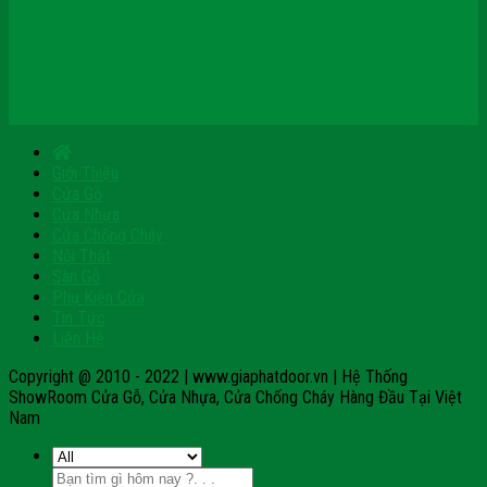
Facebook
Tumblr
Blogspot
Pinterest
Giới Thiệu
Cửa Gỗ
Cửa Nhựa
Cửa Chống Cháy
Nội Thất
Sàn Gỗ
Phụ Kiện Cửa
Tin Tức
Liên Hệ
Copyright @ 2010 - 2022 | www.giaphatdoor.vn | Hệ Thống
ShowRoom Cửa Gỗ, Cửa Nhựa, Cửa Chống Cháy Hàng Đầu Tại Việt
Nam
Tìm