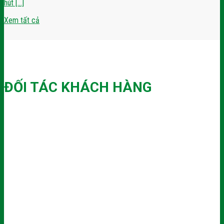
hút [...]
Xem tất cả
ĐỐI TÁC KHÁCH HÀNG