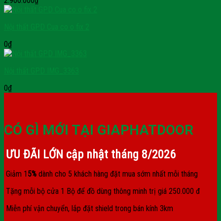
2.900.000
₫
Nội thất GPD Cua co o fix 2
0
₫
Nội thất GPD IMG_3363
0
₫
CÓ GÌ MỚI TẠI GIAPHATDOOR
ƯU ĐÃI LỚN cập nhật tháng
8/2026
Giảm 1
5%
dành cho 5 khách hàng đặt mua sớm nhất mỗi tháng
Tặng mỗi bộ cửa 1 Bộ để đồ dùng thông minh trị giá 250.000 đ
Miễn phí vận chuyển, lắp đặt shield trong bán kính 3km