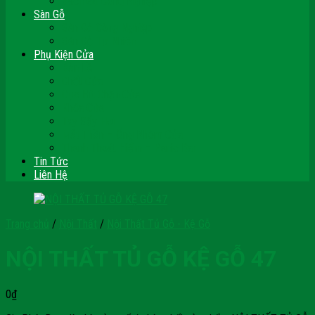
Vách Gỗ Công Nghiệp
Sàn Gỗ
Sàn Gỗ Công Nghiệp
Sàn Gỗ Tự Nhiên
Phụ Kiện Cửa
Bản Lề
Chốt Cửa
Cục Hít Chặn Cửa
Khóa Cửa
Tay Đẩy Hơi
Mắt Thần – Ống Nhòm Cửa
Thanh Thoát Hiểm – Panic Bar
Tin Tức
Liên Hệ
Trang chủ
/
Nội Thất
/
Nội Thất Tủ Gỗ - Kệ Gỗ
NỘI THẤT TỦ GỖ KỆ GỖ 47
0
₫