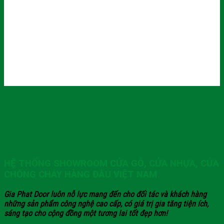
HỆ THỐNG SHOWROOM CỬA GỖ, CỬA NHỰA, CỬA
CHỐNG CHÁY HÀNG ĐẦU VIỆT NAM
Gia Phat Door luôn nỗ lực mang đến cho đối tác và khách hàng
những sản phẩm công nghệ cao cấp, có giá trị gia tăng tiện ích,
sáng tạo cho cộng đồng một tương lai tốt đẹp hơn!