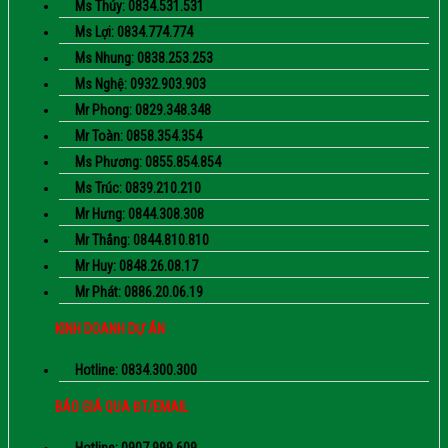
Ms Thúy: 0834.531.531
Ms Lợi: 0834.774.774
Ms Nhung: 0838.253.253
Ms Nghệ: 0932.903.903
Mr Phong: 0829.348.348
Mr Toàn: 0858.354.354
Ms Phương: 0855.854.854
Ms Trúc: 0839.210.210
Mr Hưng: 0844.308.308
Mr Thắng: 0844.810.810
Mr Huy: 0848.26.08.17
Mr Phát: 0886.20.06.19
KINH DOANH DỰ ÁN
Hotline: 0834.300.300
BÁO GIÁ QUA ĐT/EMAIL