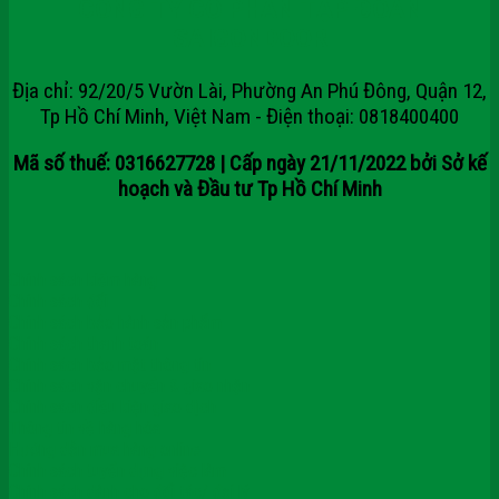
CÔNG TY CỔ PHẦN TẬP ĐOÀN
SAIGONDOOR
Địa chỉ: 92/20/5 Vườn Lài, Phường An Phú Đông, Quận 12,
Tp Hồ Chí Minh, Việt Nam - Điện thoại: 0818400400
Mã số thuế: 0316627728 | Cấp ngày 21/11/2022 bởi Sở kế
hoạch và Đầu tư Tp Hồ Chí Minh
Chính sách kiểm hàng
Chính sách đổi
Chính sách bảo hành sản phẩm
Chính sách thanh toán
Chính sách bảo mật thông tin
Chính sách vận chuyển & giao nhận
Chính sách điều kiện giao dịch
Thông tin về hàng hóa
Hướng dẫn mua hàng online
Chính sách tuyển dụng việc làm
Chính sách dành cho đối tác/ đại lý