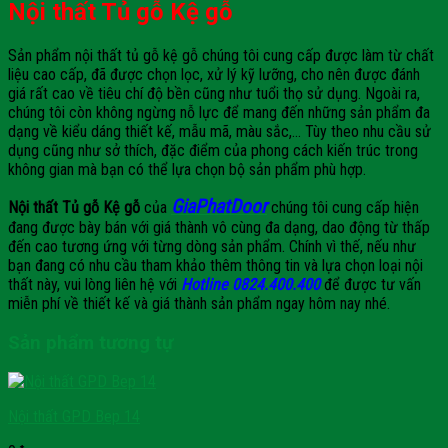
Nội thất Tủ gỗ Kệ gỗ
Sản phẩm nội thất tủ gỗ kệ gỗ chúng tôi cung cấp được làm từ chất
liệu cao cấp, đã được chọn lọc, xử lý kỹ lưỡng, cho nên được đánh
giá rất cao về tiêu chí độ bền cũng như tuổi thọ sử dụng. Ngoài ra,
chúng tôi còn không ngừng nỗ lực để mang đến những sản phẩm đa
dạng về kiểu dáng thiết kế, mẫu mã, màu sắc,… Tùy theo nhu cầu sử
dụng cũng như sở thích, đặc điểm của phong cách kiến trúc trong
không gian mà bạn có thể lựa chọn bộ sản phẩm phù hợp.
GiaPhatDoor
Nội thất Tủ gỗ Kệ gỗ
của
chúng tôi cung cấp hiện
đang được bày bán với giá thành vô cùng đa dạng, dao động từ thấp
đến cao tương ứng với từng dòng sản phẩm. Chính vì thế, nếu như
bạn đang có nhu cầu tham khảo thêm thông tin và lựa chọn loại nội
thất này, vui lòng liên hệ với
Hotline 0824.400.400
để được tư vấn
miễn phí về thiết kế và giá thành sản phẩm ngay hôm nay nhé.
Sản phẩm tương tự
Nội thất GPD Bep 14