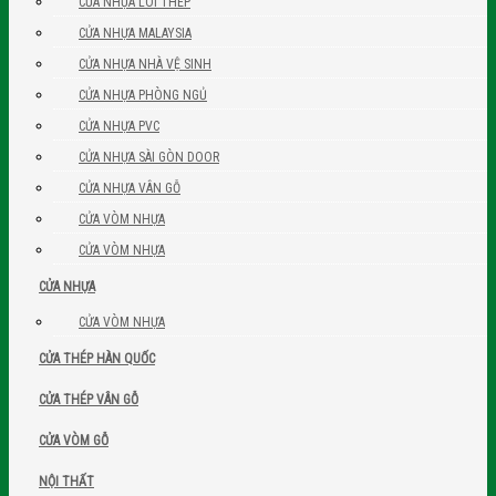
CỬA NHỰA LÕI THÉP
CỬA NHỰA MALAYSIA
CỬA NHỰA NHÀ VỆ SINH
CỬA NHỰA PHÒNG NGỦ
CỬA NHỰA PVC
CỬA NHỰA SÀI GÒN DOOR
CỬA NHỰA VÂN GỖ
CỬA VÒM NHỰA
CỬA VÒM NHỰA
CỬA NHỰA
CỬA VÒM NHỰA
CỬA THÉP HÀN QUỐC
CỬA THÉP VÂN GỖ
CỬA VÒM GỖ
NỘI THẤT