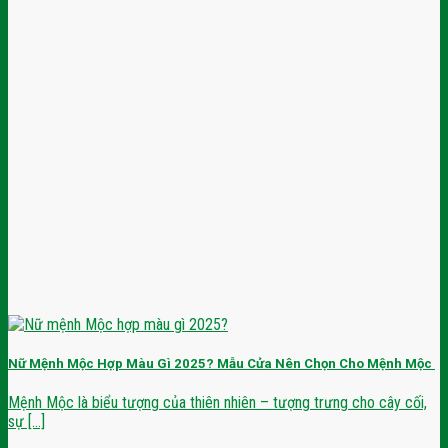
Nữ Mệnh Mộc Hợp Màu Gì 2025? Mẫu Cửa Nên Chọn Cho Mệnh Mộc
Mệnh Mộc là biểu tượng của thiên nhiên – tượng trưng cho cây cối,
sự [...]