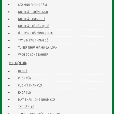
CỬA KÍNH PHÒNG TẮM
NỘI THẤT GIƯỜNG NGỦ
NỘI THẤT TRANG TRÍ
NỘI THẤT TỦ GỖ - KỆ GỖ
ỐP TƯỜNG GỖ CÔNG NGHIỆP
TAY VỊN CẦU THANG GỖ
TỦ BẾP NHỰA GIẢ GỖ ĐÀI LOAN
VÁCH GỖ CÔNG NGHIỆP
PHỤ KIỆN CỬA
BẢN LỀ
CHỐT CỬA
CỤC HÍT CHẶN CỬA
KHÓA CỬA
MẮT THẦN - ỐNG NHÒM CỬA
TAY ĐẨY HƠI
THANH THOÁT HIỂM - PANIC BAR