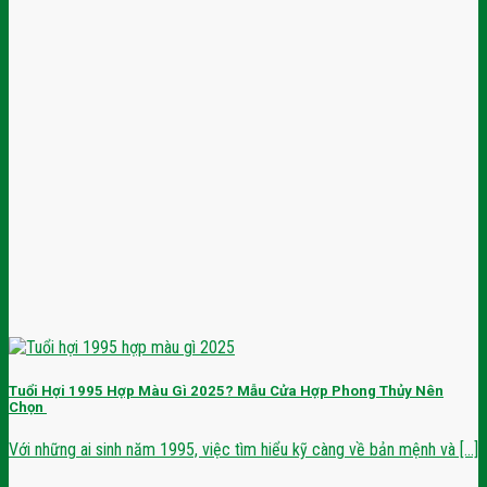
Tuổi Hợi 1995 Hợp Màu Gì 2025? Mẫu Cửa Hợp Phong Thủy Nên
Chọn
Với những ai sinh năm 1995, việc tìm hiểu kỹ càng về bản mệnh và [...]