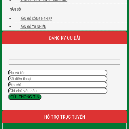
SÀN GỖ
SÀN GỖ CÔNG NGHIỆP
SÀN GỖ TỰ NHIÊN
ĐĂNG KÝ ƯU ĐÃI
HỖ TRỢ TRỰC TUYẾN