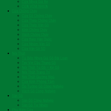
Cửa Nhựa Giá Rẻ
CỬA VÒM NHỰA
Cửa Chống Cháy
Cửa Gỗ Chống Cháy
Cửa Thép Chống Cháy
Cửa Thép Vân Gỗ
Kính Chống Cháy
Vách Chống Cháy
Cửa thép Hàn Quốc
Cửa Nhôm Vân Gỗ
Cửa Vân Gỗ 5D
Nội Thất
Tủ Bếp Nhựa Giả Gỗ Đài Loan
Tay Vịn Cầu Thang Gỗ
Nội Thất Tủ Gỗ – Kệ Gỗ
Nội Thất Trang Trí
Nội Thất Giường Ngủ
Cửa Kính Phòng Tắm
Ốp Tường Gỗ Công Nghiệp
Vách Gỗ Công Nghiệp
Sàn Gỗ
Sàn Gỗ Công Nghiệp
Sàn Gỗ Tự Nhiên
Phụ Kiện Cửa