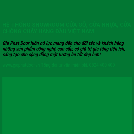
HỆ THỐNG SHOWROOM CỬA GỖ, CỬA NHỰA, CỬA
CHỐNG CHÁY HÀNG ĐẦU VIỆT NAM
Gia Phat Door luôn nỗ lực mang đến cho đối tác và khách hàng
những sản phẩm công nghệ cao cấp, có giá trị gia tăng tiện ích,
sáng tạo cho cộng đồng một tương lai tốt đẹp hơn!
www.giaphatdoor.vn
Tổng đài tư vấn miễn phí: 0824.400.400