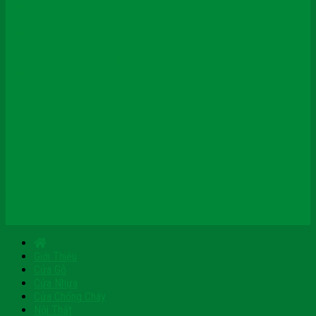
Chính sách kiểm hàng
Chính sách đổi
Chính sách bảo hành sản phẩm
Chính sách thanh toán
Chính sách bảo mật thông tin
Chính sách vận chuyển & giao nhận
Chính sách điều kiện giao dịch
Thông tin về hàng hóa
Hướng dẫn mua hàng online
Chính sách tuyển dụng việc làm
Chính sách dành cho đối tác/ đại lý
Facebook
Tumblr
Blogspot
Pinterest
Giới Thiệu
Cửa Gỗ
Cửa Nhựa
Cửa Chống Cháy
Nội Thất