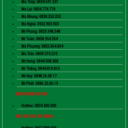
Ms Thúy: 0834.531.531
Ms Lợi: 0834.774.774
Ms Nhung: 0838.253.253
Ms Nghệ: 0932.903.903
Mr Phong: 0829.348.348
Mr Toàn: 0858.354.354
Ms Phương: 0855.854.854
Ms Trúc: 0839.210.210
Mr Hưng: 0844.308.308
Mr Thắng: 0844.810.810
Mr Huy: 0848.26.08.17
Mr Phát: 0886.20.06.19
KINH DOANH DỰ ÁN
Hotline: 0834.300.300
BÁO GIÁ QUA ĐT/EMAIL