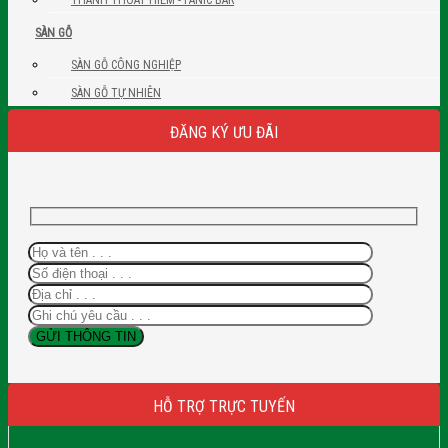
SÀN GỖ
SÀN GỖ CÔNG NGHIỆP
SÀN GỖ TỰ NHIÊN
ĐĂNG KÝ ƯU ĐÃI
HỖ TRỢ TRỰC TUYẾN