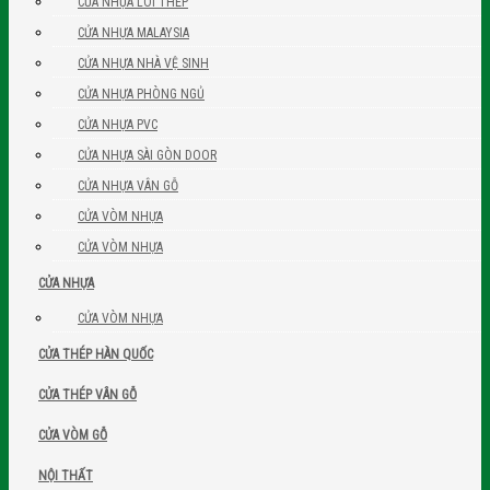
CỬA NHỰA LÕI THÉP
CỬA NHỰA MALAYSIA
CỬA NHỰA NHÀ VỆ SINH
CỬA NHỰA PHÒNG NGỦ
CỬA NHỰA PVC
CỬA NHỰA SÀI GÒN DOOR
CỬA NHỰA VÂN GỖ
CỬA VÒM NHỰA
CỬA VÒM NHỰA
CỬA NHỰA
CỬA VÒM NHỰA
CỬA THÉP HÀN QUỐC
CỬA THÉP VÂN GỖ
CỬA VÒM GỖ
NỘI THẤT