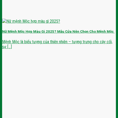
Nữ Mệnh Mộc Hợp Màu Gì 2025? Mẫu Cửa Nên Chọn Cho Mệnh Mộc
Mệnh Mộc là biểu tượng của thiên nhiên – tượng trưng cho cây cối,
sự [...]