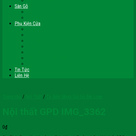
Vách Gỗ Công Nghiệp
Sàn Gỗ
Sàn Gỗ Công Nghiệp
Sàn Gỗ Tự Nhiên
Phụ Kiện Cửa
Bản Lề
Chốt Cửa
Cục Hít Chặn Cửa
Khóa Cửa
Tay Đẩy Hơi
Mắt Thần – Ống Nhòm Cửa
Thanh Thoát Hiểm – Panic Bar
Tin Tức
Liên Hệ
Trang chủ
/
Nội Thất
/
Tủ Bếp Nhựa Giả Gỗ Đài Loan
Nội thất GPD IMG_3362
0
₫