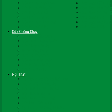
Cửa Nhựa Ghép Thanh
Cửa Nhựa Lõi Thép
Cửa Nhựa Malaysia
Cửa Nhựa Hàn Quốc
Cửa Nhựa Giả Gỗ
Cửa Nhựa Sài Gòn 
Cửa Nhựa Vân Gỗ
Cửa Nhựa PVC
Cửa Nhựa Phòng Ngủ
Cửa Nhựa Nhà Vệ S
Cửa Nhựa Giá Rẻ
CỬA VÒM NHỰA
Cửa Chống Cháy
Cửa Gỗ Chống Cháy
Cửa Thép Chống Cháy
Cửa Thép Vân Gỗ
Kính Chống Cháy
Vách Chống Cháy
Cửa thép Hàn Quốc
Cửa Nhôm Vân Gỗ
Cửa Vân Gỗ 5D
Nội Thất
Tủ Bếp Nhựa Giả Gỗ Đài Loan
Tay Vịn Cầu Thang Gỗ
Nội Thất Tủ Gỗ – Kệ Gỗ
Nội Thất Trang Trí
Nội Thất Giường Ngủ
Cửa Kính Phòng Tắm
Ốp Tường Gỗ Công Nghiệp