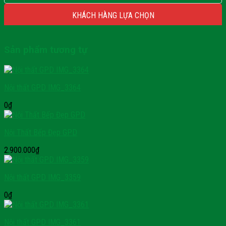
KHÁCH HÀNG LỰA CHỌN
Sản phẩm tương tự
Nội thất GPD IMG_3364
0
₫
Nội Thất Bếp Đẹp GPD
2.900.000
₫
Nội thất GPD IMG_3359
0
₫
Nội thất GPD IMG_3361