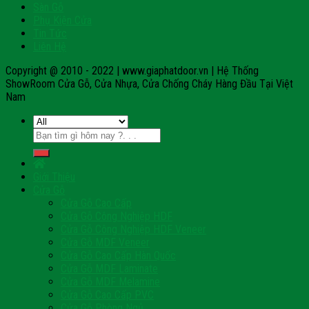
Sàn Gỗ
Phụ Kiện Cửa
Tin Tức
Liên Hệ
Copyright @ 2010 - 2022 | www.giaphatdoor.vn | Hệ Thống
ShowRoom Cửa Gỗ, Cửa Nhựa, Cửa Chống Cháy Hàng Đầu Tại Việt
Nam
Tìm
kiếm:
Giới Thiệu
Cửa Gỗ
Cửa Gỗ Cao Cấp
Cửa Gỗ Công Nghiệp HDF
Cửa Gỗ Công Nghiệp HDF Veneer
Cửa Gỗ MDF Veneer
Cửa Gỗ Cao Cấp Hàn Quốc
Cửa Gỗ MDF Laminate
Cửa Gỗ MDF Melamine
Cửa Gỗ Cao Cấp PVC
Cửa Gỗ Phòng Ngủ