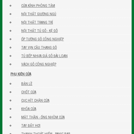
CỬA KÍNH PHÒNG TẮM
NỘI THẤT GIƯỜNG NGỦ
NỘI THẤT TRANG TRÍ
NỘI THẤT TỦ GỖ - KỆ GỖ
ỐP TƯỜNG GỖ CÔNG NGHIỆP
TAY VỊN CẦU THANG GỖ
TỦ BẾP NHỰA GIẢ GỖ ĐÀI LOAN
VÁCH GỖ CÔNG NGHIỆP
PHỤ KIỆN CỬA
BẢN LỀ
CHỐT CỬA
CỤC HÍT CHẶN CỬA
KHÓA CỬA
MẮT THẦN - ỐNG NHÒM CỬA
TAY ĐẨY HƠI
THANH THOÁT HIỂM - PANIC BAR