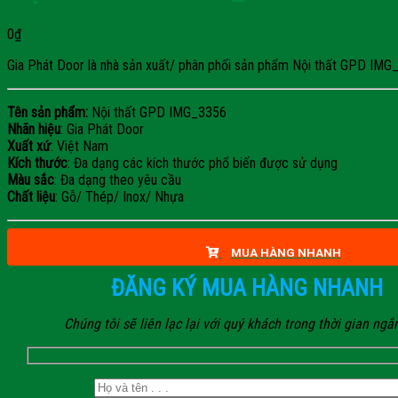
0
₫
Gia Phát Door là nhà sản xuất/ phân phối sản phẩm Nội thất GPD IMG_33
Tên sản phẩm:
Nội thất GPD IMG_3356
Nhãn hiệu
: Gia Phát Door
Xuất xứ
: Việt Nam
Kích thước
: Đa dạng các kích thước phổ biến được sử dụng
Màu sắc
: Đa dạng theo yêu cầu
Chất liệu
: Gỗ/ Thép/ Inox/ Nhựa
MUA HÀNG NHANH
ĐĂNG KÝ MUA HÀNG NHANH
Chúng tôi sẽ liên lạc lại với quý khách trong thời gian ngắ