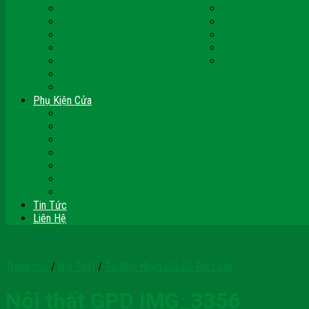
Cửa Nhựa Malaysia
Cửa Nhựa Hàn Quốc
Cửa Nhựa Giả Gỗ
Cửa Nhựa Sài Gòn 
Cửa Nhựa Vân Gỗ
Cửa Nhựa PVC
Cửa Nhựa Phòng Ngủ
Cửa Nhựa Nhà Vệ S
Cửa Nhựa Giá Rẻ
CỬA VÒM NHỰA
Sàn Gỗ Công Nghiệp
Sàn Gỗ Tự Nhiên
Phụ Kiện Cửa
Bản Lề
Chốt Cửa
Cục Hít Chặn Cửa
Khóa Cửa
Tay Đẩy Hơi
Mắt Thần – Ống Nhòm Cửa
Thanh Thoát Hiểm – Panic Bar
Tin Tức
Liên Hệ
Trang chủ
/
Nội Thất
/
Tủ Bếp Nhựa Giả Gỗ Đài Loan
Nội thất GPD IMG_3356