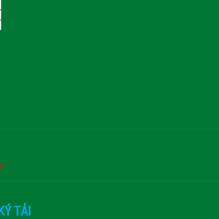
or
KÝ TẢI