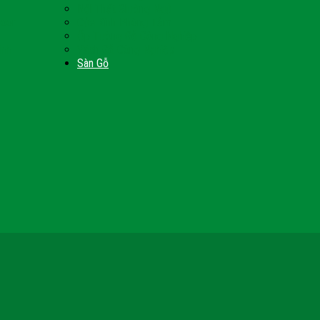
Nội Thất Giường Ngủ
Door
Cửa Kính Phòng Tắm
Ốp Tường Gỗ Công Nghiệp
inh
Vách Gỗ Công Nghiệp
Sàn Gỗ