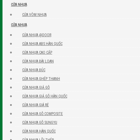
CỬA NHỰA
CỬA VÒM NHỰA
CỬA NHỰA
CỬA NHỰA @DOOR
CỬA NHỰA ABS HÀN QUỐC
CỬA NHỰA CAO CẤP
CỬA NHỰA ĐÀI LOAN
CỬA NHỰA ĐÚC
CỬA NHỰA GHÉP THANH
CỬA NHỰA GIẢ GỖ
CỬA NHỰA GIẢ GỖ HÀN QUỐC
CỬA NHỰA GIÁ RẺ
CỬA NHỰA GỖ COMPOSITE
CỬA NHỰA GỖ SUNGYU
CỬA NHỰA HÀN QUỐC
CỬA NHỰA LÕI THÉP