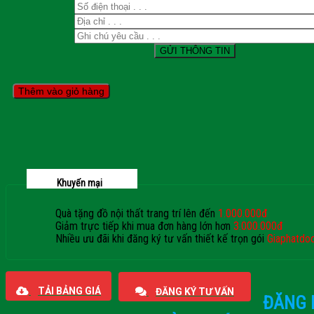
Thêm vào giỏ hàng
Khuyến mại
Quà tặng đồ nội thất trang trí lên đến
1.000.000đ
Giảm trực tiếp khi mua đơn hàng lớn hơn
3.000.000đ
Nhiều ưu đãi khi đăng ký tư vấn thiết kế trọn gói
Giaphatdo
TẢI BẢNG GIÁ
ĐĂNG KÝ TƯ VẤN
ĐĂNG 