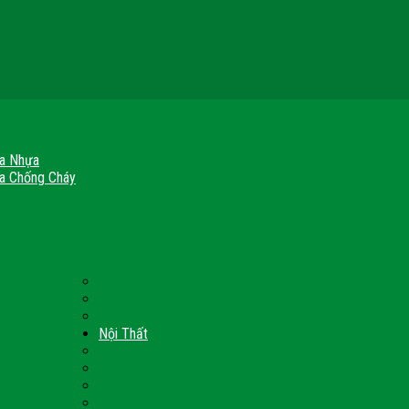
a Nhựa
a Chống Cháy
a Gỗ Chống Cháy
a Thép Chống Cháy
a Thép Vân Gỗ
nh Chống Cháy
ch Chống Cháy
Cửa thép Hàn Quốc
h Sạn
Cửa Nhôm Vân Gỗ
Cửa Vân Gỗ 5D
Nội Thất
 Quốc
Tủ Bếp Nhựa Giả Gỗ Đài Loan
Tay Vịn Cầu Thang Gỗ
u
Nội Thất Tủ Gỗ – Kệ Gỗ
Nội Thất Trang Trí