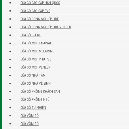
CỬA GỖ CAO CẤP HÀN QUỐC
CỬA GỖ CAO CẤP PVC
CỬA GỖ CÔNG NGHIỆP HDF
CỬA GỖ CÔNG NGHIỆP HDF VENEER
CỬA GỖ GIÁ RẺ
CỬA GỖ MDF LAMINATE
CỬA GỖ MDF MELAMINE
CỬA GỖ MDF PHỦ PVC
CỬA GỖ MDF VENEER
CỬA GỖ NHÀ TẮM
CỬA GỖ NHÀ VỆ SINH
CỬA GỖ PHÒNG KHÁCH SẠN
CỬA GỖ PHÒNG NGỦ
CỬA GỖ TỰ NHIÊN
CỬA VÒM GỖ
CỬA VÒM GỖ