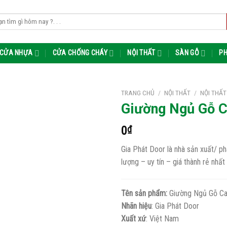
m:
CỬA NHỰA
CỬA CHỐNG CHÁY
NỘI THẤT
SÀN GỖ
PH
TRANG CHỦ
/
NỘI THẤT
/
NỘI THẤT
Giường Ngủ Gỗ 
0
₫
Gia Phát Door là nhà sản xuất/ 
lượng – uy tín – giá thành rẻ nhất
Tên sản phẩm:
Giường Ngủ Gỗ C
Nhãn hiệu
: Gia Phát Door
Xuất xứ
: Việt Nam