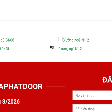
0
₫
Ủ GN08
Giường ngủ N1-2
ĐĂ
GIAPHATDOOR
g
8/2026