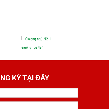
Giường ngủ N2-1
NG KÝ TẠI ĐÂY