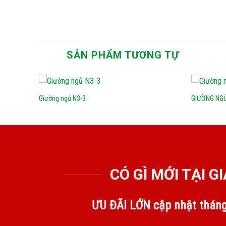
SẢN PHẨM TƯƠNG TỰ
0
₫
Giường ngủ N3-3
GIƯỜNG NG
CÓ GÌ MỚI TẠI 
ƯU ĐÃI LỚN cập nhật thán