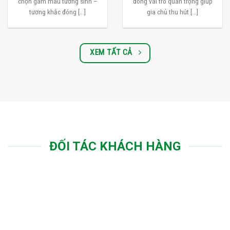
chọn gam màu tương sinh –
đóng vai trò quan trọng giúp
tương khắc đóng [...]
gia chủ thu hút [...]
XEM TẤT CẢ
ĐỐI TÁC KHÁCH HÀNG