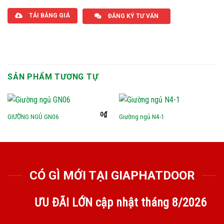
TẢI BẢNG GIÁ
ĐĂNG KÝ TƯ VẤN
SẢN PHẨM TƯƠNG TỰ
0
₫
GIƯỜNG NGỦ GN06
Giường ngủ N4-1
CÓ GÌ MỚI TẠI GIAPHATDOOR
ƯU ĐÃI LỚN cập nhật tháng
8/2026