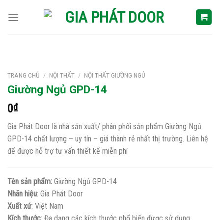
Skip
to
content
TRANG CHỦ
/
NỘI THẤT
/
NỘI THẤT GIƯỜNG NGỦ
Giường Ngủ GPD-14
0
₫
Gia Phát Door là nhà sản xuất/ phân phối sản phẩm Giường Ngủ
GPD-14 chất lượng – uy tín – giá thành rẻ nhất thị trường. Liên hệ
để được hỗ trợ tư vấn thiết kế miễn phí
Tên sản phẩm:
Giường Ngủ GPD-14
Nhãn hiệu
: Gia Phát Door
Xuất xứ
: Việt Nam
Kích thước
: Đa dạng các kích thước phổ biến được sử dụng