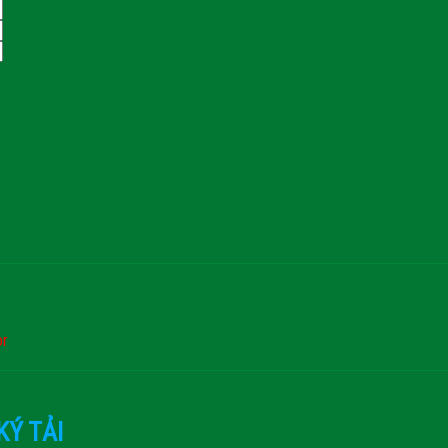
or
KÝ TẢI