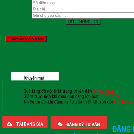
Thêm vào giỏ hàng
Khuyến mại
Quà tặng đồ nội thất trang trí lên đến
1.000.000đ
Giảm trực tiếp khi mua đơn hàng lớn hơn
3.000.000đ
Nhiều ưu đãi khi đăng ký tư vấn thiết kế trọn gói
Giaphatdo
TẢI BẢNG GIÁ
ĐĂNG KÝ TƯ VẤN
ĐĂNG 