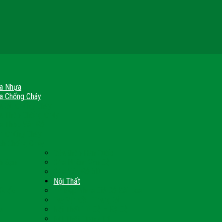
a Nhựa
a Chống Cháy
a Gỗ Chống Cháy
a Thép Chống Cháy
a Thép Vân Gỗ
nh Chống Cháy
ch Chống Cháy
Cửa thép Hàn Quốc
h Sạn
Cửa Nhôm Vân Gỗ
Cửa Vân Gỗ 5D
Nội Thất
 Quốc
Tủ Bếp Nhựa Giả Gỗ Đài Loan
Tay Vịn Cầu Thang Gỗ
u
Nội Thất Tủ Gỗ – Kệ Gỗ
Nội Thất Trang Trí