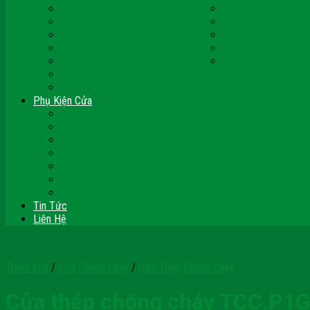
Cửa Nhựa Malaysia
Cửa Nhựa Hàn Quốc
Cửa Nhựa Giả Gỗ
Cửa Nhựa Sài Gòn 
Cửa Nhựa Vân Gỗ
Cửa Nhựa PVC
Cửa Nhựa Phòng Ngủ
Cửa Nhựa Nhà Vệ S
Cửa Nhựa Giá Rẻ
CỬA VÒM NHỰA
Sàn Gỗ Công Nghiệp
Sàn Gỗ Tự Nhiên
Phụ Kiện Cửa
Bản Lề
Chốt Cửa
Cục Hít Chặn Cửa
Khóa Cửa
Tay Đẩy Hơi
Mắt Thần – Ống Nhòm Cửa
Thanh Thoát Hiểm – Panic Bar
Tin Tức
Liên Hệ
Trang chủ
/
Cửa Chống Cháy
/
Cửa Thép Chống Cháy
Cửa thép chống cháy TCC.P1