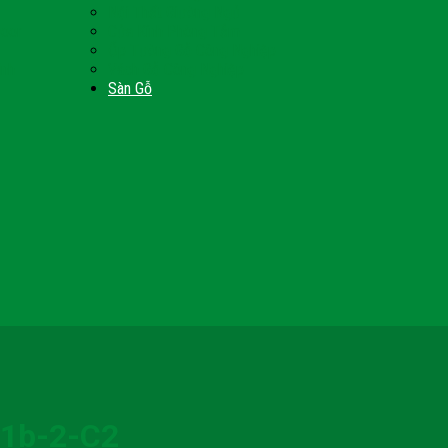
Nội Thất Giường Ngủ
Door
Cửa Kính Phòng Tắm
Ốp Tường Gỗ Công Nghiệp
inh
Vách Gỗ Công Nghiệp
Sàn Gỗ
G1b-2-C2