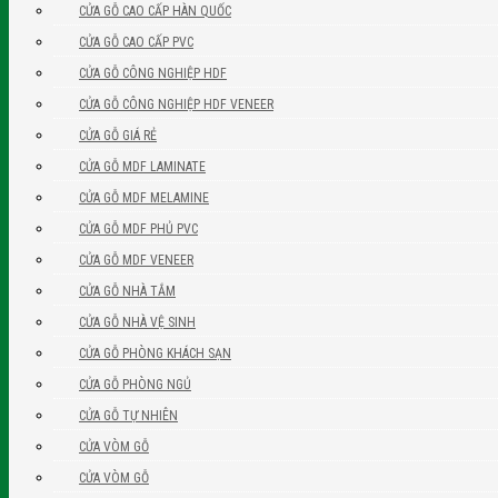
CỬA GỖ CAO CẤP HÀN QUỐC
CỬA GỖ CAO CẤP PVC
CỬA GỖ CÔNG NGHIỆP HDF
CỬA GỖ CÔNG NGHIỆP HDF VENEER
CỬA GỖ GIÁ RẺ
CỬA GỖ MDF LAMINATE
CỬA GỖ MDF MELAMINE
CỬA GỖ MDF PHỦ PVC
CỬA GỖ MDF VENEER
CỬA GỖ NHÀ TẮM
CỬA GỖ NHÀ VỆ SINH
CỬA GỖ PHÒNG KHÁCH SẠN
CỬA GỖ PHÒNG NGỦ
CỬA GỖ TỰ NHIÊN
CỬA VÒM GỖ
CỬA VÒM GỖ