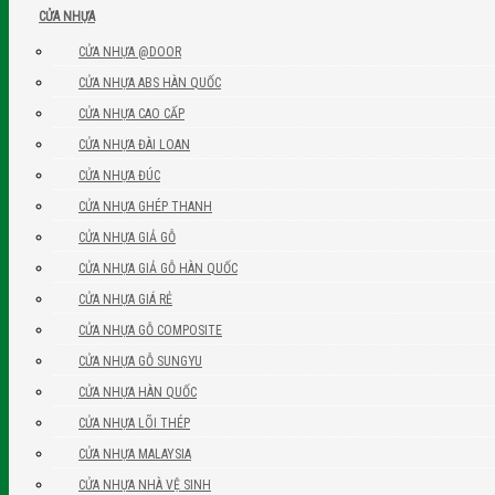
CỬA NHỰA
CỬA NHỰA @DOOR
CỬA NHỰA ABS HÀN QUỐC
CỬA NHỰA CAO CẤP
CỬA NHỰA ĐÀI LOAN
CỬA NHỰA ĐÚC
CỬA NHỰA GHÉP THANH
CỬA NHỰA GIẢ GỖ
CỬA NHỰA GIẢ GỖ HÀN QUỐC
CỬA NHỰA GIÁ RẺ
CỬA NHỰA GỖ COMPOSITE
CỬA NHỰA GỖ SUNGYU
CỬA NHỰA HÀN QUỐC
CỬA NHỰA LÕI THÉP
CỬA NHỰA MALAYSIA
CỬA NHỰA NHÀ VỆ SINH