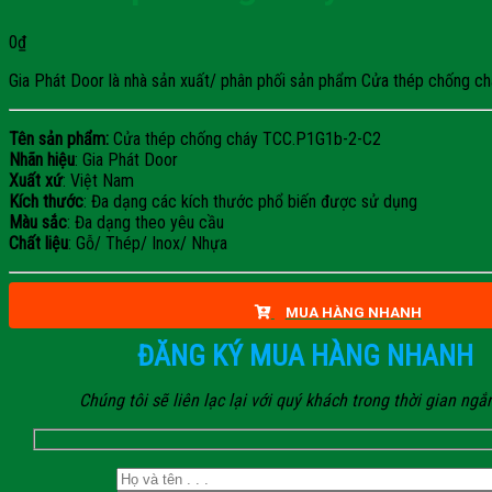
0
₫
Gia Phát Door là nhà sản xuất/ phân phối sản phẩm Cửa thép chống cháy
Tên sản phẩm:
Cửa thép chống cháy TCC.P1G1b-2-C2
Nhãn hiệu
: Gia Phát Door
Xuất xứ
: Việt Nam
Kích thước
: Đa dạng các kích thước phổ biến được sử dụng
Màu sắc
: Đa dạng theo yêu cầu
Chất liệu
: Gỗ/ Thép/ Inox/ Nhựa
MUA HÀNG NHANH
ĐĂNG KÝ MUA HÀNG NHANH
Chúng tôi sẽ liên lạc lại với quý khách trong thời gian ngắ