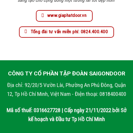
sáng tạo cho cộng đồng một tương lai tốt đẹp hơn!
www.giaphatdoor.vn
Tổng đài tư vấn miễn phí: 0824.400.400
CÔNG TY CỔ PHẦN TẬP ĐOÀN SAIGONDOOR
Địa chỉ: 92/20/5 Vườn Lài, Phường An Phú Đông, Quận
12, Tp Hồ Chí Minh, Việt Nam - Điện thoại: 0818400400
Mã số thuế: 0316627728 | Cấp ngày 21/11/2022 bởi Sở
kế hoạch và Đầu tư Tp Hồ Chí Minh