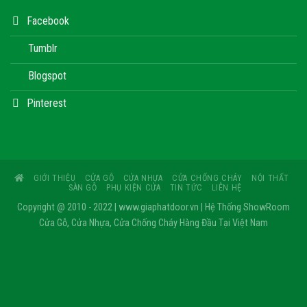
Facebook
Tumblr
Blogspot
Pinterest
GIỚI THIỆU
CỬA GỖ
CỬA NHỰA
CỬA CHỐNG CHÁY
NỘI THẤT
SÀN GỖ
PHỤ KIỆN CỬA
TIN TỨC
LIÊN HỆ
Copyright @ 2010 - 2022 | www.giaphatdoor.vn | Hệ Thống ShowRoom
Cửa Gỗ, Cửa Nhựa, Cửa Chống Cháy Hàng Đầu Tại Việt Nam