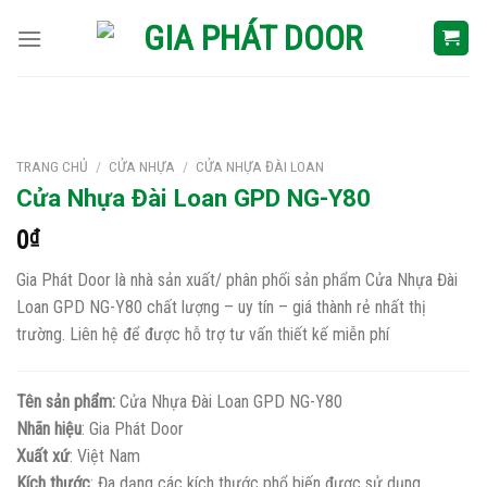
Skip
to
content
TRANG CHỦ
/
CỬA NHỰA
/
CỬA NHỰA ĐÀI LOAN
Cửa Nhựa Đài Loan GPD NG-Y80
0
₫
Gia Phát Door là nhà sản xuất/ phân phối sản phẩm Cửa Nhựa Đài
Loan GPD NG-Y80 chất lượng – uy tín – giá thành rẻ nhất thị
trường. Liên hệ để được hỗ trợ tư vấn thiết kế miễn phí
Tên sản phẩm:
Cửa Nhựa Đài Loan GPD NG-Y80
Nhãn hiệu
: Gia Phát Door
Xuất xứ
: Việt Nam
Kích thước
: Đa dạng các kích thước phổ biến được sử dụng