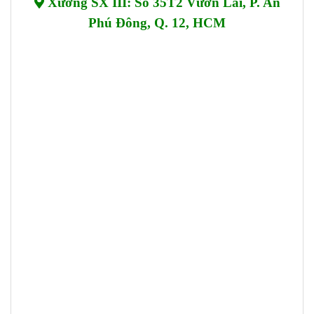
Xưởng SX III: Số 35T2 Vườn Lài, P. An
Phú Đông, Q. 12, HCM