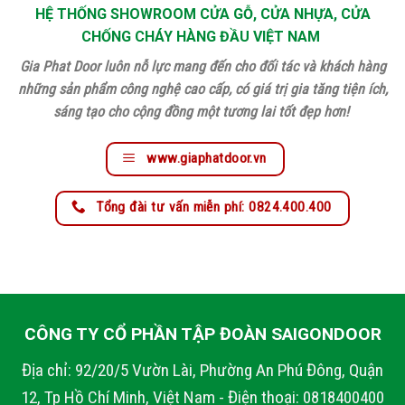
HỆ THỐNG SHOWROOM CỬA GỖ, CỬA NHỰA, CỬA
CHỐNG CHÁY HÀNG ĐẦU VIỆT NAM
Gia Phat Door luôn nỗ lực mang đến cho đối tác và khách hàng
những sản phẩm công nghệ cao cấp, có giá trị gia tăng tiện ích,
sáng tạo cho cộng đồng một tương lai tốt đẹp hơn!
www.giaphatdoor.vn
Tổng đài tư vấn miễn phí: 0824.400.400
CÔNG TY CỔ PHẦN TẬP ĐOÀN SAIGONDOOR
Địa chỉ: 92/20/5 Vườn Lài, Phường An Phú Đông, Quận
12, Tp Hồ Chí Minh, Việt Nam - Điện thoại: 0818400400