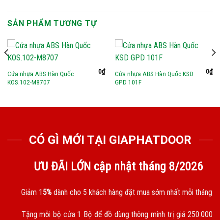
SẢN PHẨM TƯƠNG TỰ
0
₫
0
₫
Cửa nhựa ABS Hàn Quốc
Cửa nhựa ABS Hàn Quốc KSD
KOS.102-M8707
GPD 101F
CÓ GÌ MỚI TẠI GIAPHATDOOR
ƯU ĐÃI LỚN cập nhật tháng
8/2026
Giảm 1
5%
dành cho 5 khách hàng đặt mua sớm nhất mỗi tháng
Tặng mỗi bộ cửa 1 Bộ để đồ dùng thông minh trị giá 250.000