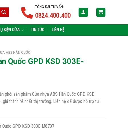
TỔNG ĐÀI TƯ VẤN
0824.400.400
Ụ KIỆN CỬA
TIN TỨC
LIÊN HỆ
ỰA ABS HÀN QUỐC
àn Quốc GPD KSD 303E-
 phân phối sản phẩm Cửa nhựa ABS Hàn Quốc GPD KSD
giá thành rẻ nhất thị trường. Liên hệ để được hỗ trợ tư
n Quốc GPD KSD 303E-M8707