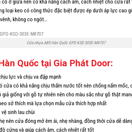
ố ở giữa nên có khả năng cách âm, cách nhiệt cho cửa rất 
ằng loại keo có công thức đặc biệt được ép dưới áp lực cao g
vênh, không co ngót…
Cửa nhựa ABS Hàn Quốc GPD KSD 303E-M8707
àn Quốc tại Gia Phát Door:
hịu lực và chịu va đập mạnh
ó cửa có khả năng chịu thấm nước tốt nên chống nấm mốc, 
giả giống với gỗ tự nhiên nên cho màu sắc như gỗ thật mang 
theo sở thích mà lựa chọn mẫu cửa thích hợp nhất
vệ sinh lau chùi
 nên cửa đóng mở êm ái, nhẹ nhàng, đồng thời cửa dễ dàng 
cứng và giúp cách âm, cách nhiệt rất tốt