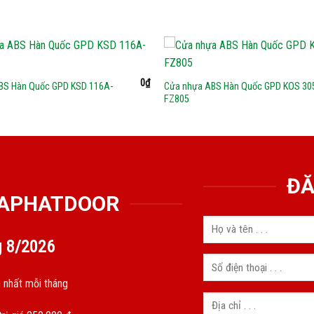
0
₫
BS Hàn Quốc GPD KSD 116A-
Cửa nhựa ABS Hàn Quốc GPD KOS 30
FZ805
ĐĂ
GIAPHATDOOR
g
8/2026
 nhất mỗi tháng