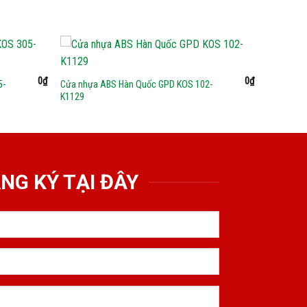
0
₫
0
₫
5-
Cửa nhựa ABS Hàn Quốc GPD KOS 102-
K1129
NG KÝ TẠI ĐÂY