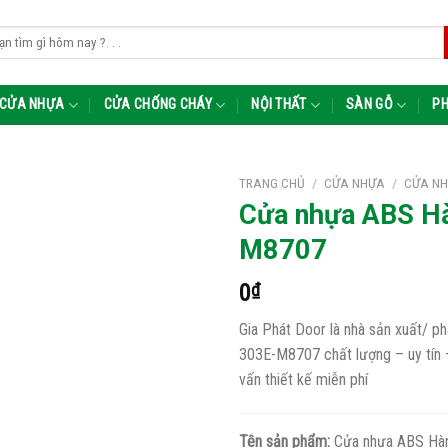
m:
CỬA NHỰA
CỬA CHỐNG CHÁY
NỘI THẤT
SÀN GỖ
PH
TRANG CHỦ
/
CỬA NHỰA
/
CỬA NH
Cửa nhựa ABS H
M8707
0
₫
Gia Phát Door là nhà sản xuất/
303E-M8707 chất lượng – uy tín – 
vấn thiết kế miễn phí
Tên sản phẩm:
Cửa nhựa ABS Hà