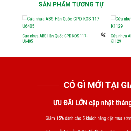
SẢN PHẨM TƯƠNG TỰ
0
₫
0
₫
-
Cửa nhựa ABS Hàn Quốc GPD KOS 117-
Cửa nhựa A
U6405
K1129
CÓ GÌ MỚI TẠI 
ƯU ĐÃI LỚN cập nhật thán
Giảm 1
5%
dành cho 5 khách hàng đặt mua sớm