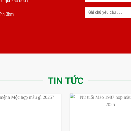
rị giá 250.000 đ
kính 3km
TIN TỨC