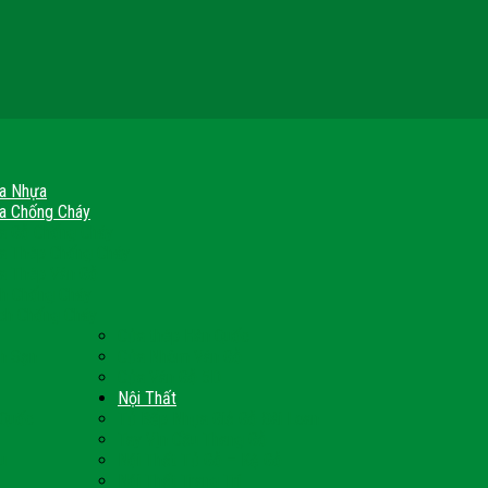
a Nhựa
a Chống Cháy
a Gỗ Chống Cháy
a Thép Chống Cháy
a Thép Vân Gỗ
nh Chống Cháy
ch Chống Cháy
Cửa thép Hàn Quốc
h Sạn
Cửa Nhôm Vân Gỗ
Cửa Vân Gỗ 5D
Nội Thất
 Quốc
Tủ Bếp Nhựa Giả Gỗ Đài Loan
Tay Vịn Cầu Thang Gỗ
u
Nội Thất Tủ Gỗ – Kệ Gỗ
Nội Thất Trang Trí