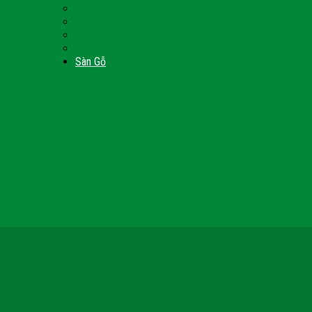
Nội Thất Giường Ngủ
Door
Cửa Kính Phòng Tắm
Ốp Tường Gỗ Công Nghiệp
inh
Vách Gỗ Công Nghiệp
Sàn Gỗ