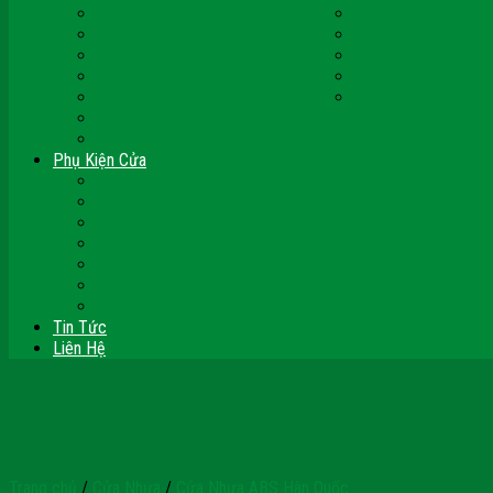
Cửa Nhựa Malaysia
Cửa Nhựa Hàn Quốc
Cửa Nhựa Giả Gỗ
Cửa Nhựa Sài Gòn 
Cửa Nhựa Vân Gỗ
Cửa Nhựa PVC
Cửa Nhựa Phòng Ngủ
Cửa Nhựa Nhà Vệ S
Cửa Nhựa Giá Rẻ
CỬA VÒM NHỰA
Sàn Gỗ Công Nghiệp
Sàn Gỗ Tự Nhiên
Phụ Kiện Cửa
Bản Lề
Chốt Cửa
Cục Hít Chặn Cửa
Khóa Cửa
Tay Đẩy Hơi
Mắt Thần – Ống Nhòm Cửa
Thanh Thoát Hiểm – Panic Bar
Tin Tức
Liên Hệ
Trang chủ
/
Cửa Nhựa
/
Cửa Nhựa ABS Hàn Quốc