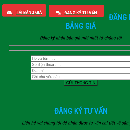
TẢI BẢNG GIÁ
ĐĂNG KÝ TƯ VẤN
ĐĂNG 
BẢNG GIÁ
Đăng ký nhận báo giá mới nhất từ chúng tôi
ĐĂNG KÝ TƯ VẤN
Liên hệ với chúng tôi để nhận được tư vấn chi tiết về sả