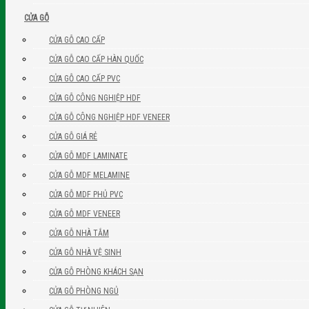
CỬA GỖ
CỬA GỖ CAO CẤP
CỬA GỖ CAO CẤP HÀN QUỐC
CỬA GỖ CAO CẤP PVC
CỬA GỖ CÔNG NGHIỆP HDF
CỬA GỖ CÔNG NGHIỆP HDF VENEER
CỬA GỖ GIÁ RẺ
CỬA GỖ MDF LAMINATE
CỬA GỖ MDF MELAMINE
CỬA GỖ MDF PHỦ PVC
CỬA GỖ MDF VENEER
CỬA GỖ NHÀ TẮM
CỬA GỖ NHÀ VỆ SINH
CỬA GỖ PHÒNG KHÁCH SẠN
CỬA GỖ PHÒNG NGỦ