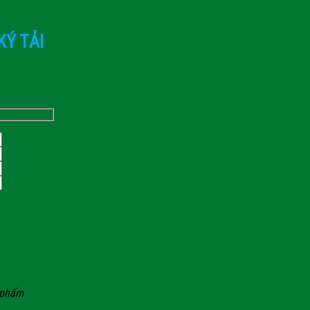
KÝ TẢI
n phẩm