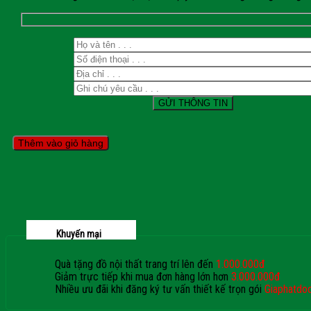
Thêm vào giỏ hàng
Khuyến mại
Quà tặng đồ nội thất trang trí lên đến
1.000.000đ
Giảm trực tiếp khi mua đơn hàng lớn hơn
3.000.000đ
Nhiều ưu đãi khi đăng ký tư vấn thiết kế trọn gói
Giaphatdo