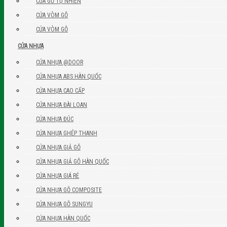
CỬA GỖ TỰ NHIÊN
CỬA VÒM GỖ
CỬA VÒM GỖ
CỬA NHỰA
CỬA NHỰA @DOOR
CỬA NHỰA ABS HÀN QUỐC
CỬA NHỰA CAO CẤP
CỬA NHỰA ĐÀI LOAN
CỬA NHỰA ĐÚC
CỬA NHỰA GHÉP THANH
CỬA NHỰA GIẢ GỖ
CỬA NHỰA GIẢ GỖ HÀN QUỐC
CỬA NHỰA GIÁ RẺ
CỬA NHỰA GỖ COMPOSITE
CỬA NHỰA GỖ SUNGYU
CỬA NHỰA HÀN QUỐC