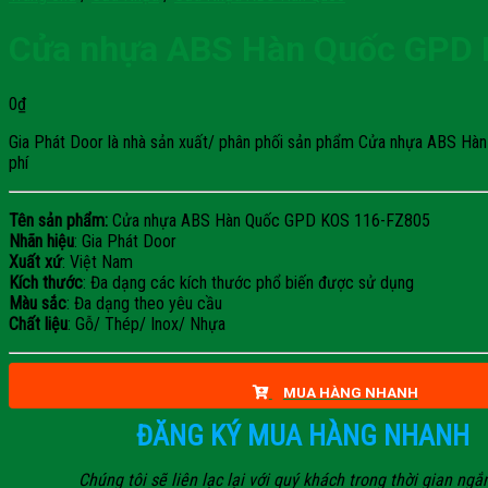
Cửa nhựa ABS Hàn Quốc GPD
0
₫
Gia Phát Door là nhà sản xuất/ phân phối sản phẩm Cửa nhựa ABS Hàn 
phí
Tên sản phẩm:
Cửa nhựa ABS Hàn Quốc GPD KOS 116-FZ805
Nhãn hiệu
: Gia Phát Door
Xuất xứ
: Việt Nam
Kích thước
: Đa dạng các kích thước phổ biến được sử dụng
Màu sắc
: Đa dạng theo yêu cầu
Chất liệu
: Gỗ/ Thép/ Inox/ Nhựa
MUA HÀNG NHANH
ĐĂNG KÝ MUA HÀNG NHANH
Chúng tôi sẽ liên lạc lại với quý khách trong thời gian ngắ