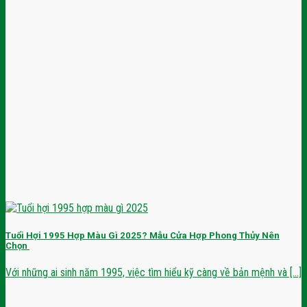
Tuổi Hợi 1995 Hợp Màu Gì 2025? Mẫu Cửa Hợp Phong Thủy Nên
Chọn
Với những ai sinh năm 1995, việc tìm hiểu kỹ càng về bản mệnh và [...]