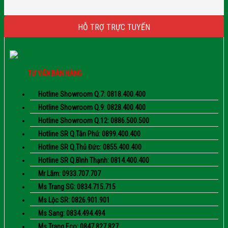
HỖ TRỢ TRỰC TUYẾN
TƯ VẤN BÁN HÀNG
Hotline Showroom Q.7: 0818.400.400
Hotline Showroom Q.9: 0828.400.400
Hotline Showroom Q.12: 0886.500.500
Hotline SR Q.Tân Phú: 0899.400.400
Hotline SR Q.Thủ Đức: 0855.400.400
Hotline SR Q.Bình Thạnh: 0814.400.400
Mr Lãm: 0933.707.707
Ms Trang SG: 0834.715.715
Ms Lộc SR: 0826.901.901
Ms Sang: 0834.494.494
Ms Trang Eco: 0847.827.827