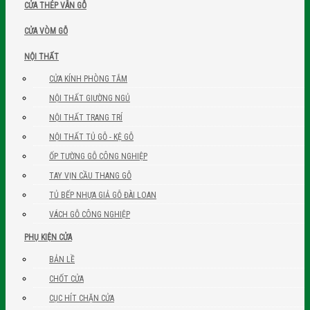
CỬA THÉP VÂN GỖ
CỬA VÒM GỖ
NỘI THẤT
CỬA KÍNH PHÒNG TẮM
NỘI THẤT GIƯỜNG NGỦ
NỘI THẤT TRANG TRÍ
NỘI THẤT TỦ GỖ - KỆ GỖ
ỐP TƯỜNG GỖ CÔNG NGHIỆP
TAY VỊN CẦU THANG GỖ
TỦ BẾP NHỰA GIẢ GỖ ĐÀI LOAN
VÁCH GỖ CÔNG NGHIỆP
PHỤ KIỆN CỬA
BẢN LỀ
CHỐT CỬA
CỤC HÍT CHẶN CỬA