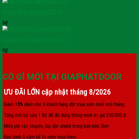
Cửa gỗ MDF Laminate GPD L3
0
₫
Cửa gỗ MDF Laminate GPD L2N
0
₫
CÓ GÌ MỚI TẠI GIAPHATDOOR
ƯU ĐÃI LỚN cập nhật tháng
8/2026
Giảm 1
5%
dành cho 5 khách hàng đặt mua sớm nhất mỗi tháng
Tặng mỗi bộ cửa 1 Bộ để đồ dùng thông minh trị giá 250.000 đ
Miễn phí vận chuyển, lắp đặt shield trong bán kính 3km
Bảo hành 5 năm kể từ ngày mua hàng