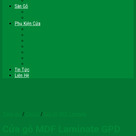
Vách Gỗ Công Nghiệp
Sàn Gỗ
Sàn Gỗ Công Nghiệp
Sàn Gỗ Tự Nhiên
Phụ Kiện Cửa
Bản Lề
Chốt Cửa
Cục Hít Chặn Cửa
Khóa Cửa
Tay Đẩy Hơi
Mắt Thần – Ống Nhòm Cửa
Thanh Thoát Hiểm – Panic Bar
Tin Tức
Liên Hệ
Trang chủ
/
Cửa Gỗ
/
Cửa Gỗ MDF Laminate
Cửa gỗ MDF Laminate GPD