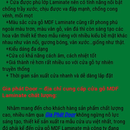
+ Cửa được phủ lớp Laminate nên có tính năng nổi bật
chống trầy xước, chịu được va đập mạnh, chống cong
vênh, mối mọt
+Màu sắc cửa gỗ MDF Laminate cũng rất phong phú
ngoài màu trơn, màu vân gỗ, vân đá thì còn sáng tạo các
hoa văn thiết kế theo mẫu riêng với nhiều kiểu bề mặt khác
nhau như vân nổi, gương bóng, vân xước…giống như thật.
+Kiểu dáng đa dạng
+Cửa có khả năng cách âm, cách nhiệt tốt
+Giá thành rẻ hơn rất nhiều so với cửa gỗ tự nhiên
truyền thống
+ Thời gian sản xuất cửa nhanh và dễ dàng lắp đặt
Gia phát Door – địa chỉ cung cấp cửa
gỗ
MDF
Laminate chất lượng:
Nhằm mang đến cho khách hàng sản phẩm chất lượng
cao, nhiều năm qua
Gia Phát Door
không ngừng nỗ lực
sáng tạo, thiết kế sản xuất ra mẫu cửa ưu việt nhất, trong
đó phải kể đến cửa gỗ MDF Laminate mà công ty đang