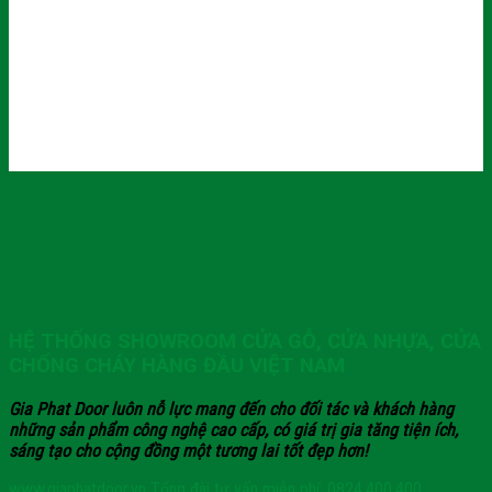
HỆ THỐNG SHOWROOM CỬA GỖ, CỬA NHỰA, CỬA
CHỐNG CHÁY HÀNG ĐẦU VIỆT NAM
Gia Phat Door luôn nỗ lực mang đến cho đối tác và khách hàng
những sản phẩm công nghệ cao cấp, có giá trị gia tăng tiện ích,
sáng tạo cho cộng đồng một tương lai tốt đẹp hơn!
www.giaphatdoor.vn
Tổng đài tư vấn miễn phí: 0824.400.400