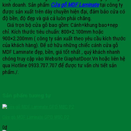
kinh doanh.
Sản phẩm
Cửa gỗ MDF Laminate
tại công ty
được sản xuất trên dây chuyền hiện đại, đảm bảo cửa có
độ bền, độ đẹp và giá cả luôn phải chăng.
Giá trọn bộ cửa gỗ bao gồm: Cánh+khung bao+nẹp
chỉ.
Kích thước tiêu chuẩn: 800×2.100mm hoặc
900×2.200mm ( công ty sản xuất theo yêu cầu kích thước
của khách hàng).
Để sở hữu những chiếc cánh cửa gỗ
MDF Laminate đẹp, bền, giá tốt nhất , quý khách nhanh
chóng truy cập vào Website GiaphatDoor.Vn hoặc liên hệ
qua Hotline 0933.707.707 để được tư vấn chi tiết sản
phẩm./.
Sản phẩm tương tự
Cửa gỗ MDF Laminate GPD MBC P2
0
₫