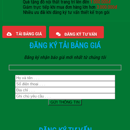
Quà tặng đồ nội thất trang trí lên đến
1.000.000đ
Giảm trực tiếp khi mua đơn hàng lớn hơn
3.000.000đ
Nhiều ưu đãi khi đăng ký tư vấn thiết kế trọn gói
Giaphatdoor
TẢI BẢNG GIÁ
ĐĂNG KÝ TƯ VẤN
ĐĂNG KÝ TẢI BẢNG GIÁ
Đăng ký nhận báo giá mới nhất từ chúng tôi