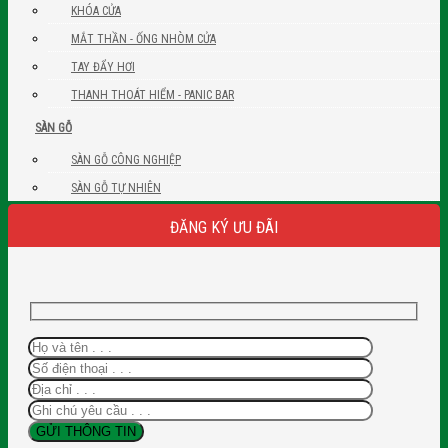
KHÓA CỬA
MẮT THẦN - ỐNG NHÒM CỬA
TAY ĐẨY HƠI
THANH THOÁT HIỂM - PANIC BAR
SÀN GỖ
SÀN GỖ CÔNG NGHIỆP
SÀN GỖ TỰ NHIÊN
ĐĂNG KÝ ƯU ĐÃI