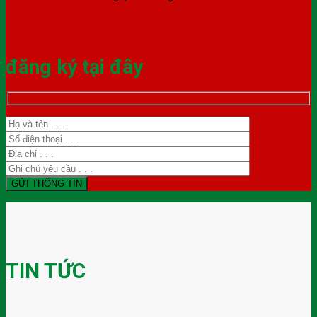
đăng ký tại đây
TIN TỨC