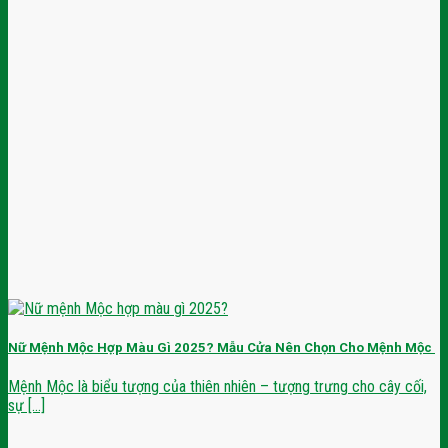
Nữ Mệnh Mộc Hợp Màu Gì 2025? Mẫu Cửa Nên Chọn Cho Mệnh Mộc
Mệnh Mộc là biểu tượng của thiên nhiên – tượng trưng cho cây cối,
sự [...]