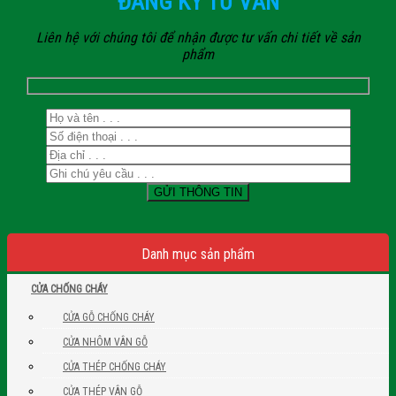
ĐĂNG KÝ TƯ VẤN
Liên hệ với chúng tôi để nhận được tư vấn chi tiết về sản
phẩm
Danh mục sản phẩm
CỬA CHỐNG CHÁY
CỬA GỖ CHỐNG CHÁY
CỬA NHÔM VÂN GỖ
CỬA THÉP CHỐNG CHÁY
CỬA THÉP VÂN GỖ