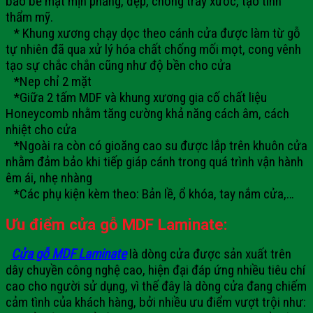
bảo bề mặt mịn phẳng, đẹp, chống trầy xước, tạo tính
thẩm mỹ.
* Khung xương chạy dọc theo cánh cửa được làm từ gỗ
tự nhiên đã qua xử lý hóa chất chống mối mọt, cong vênh
tạo sự chắc chắn cũng như độ bền cho cửa
*Nep chỉ 2 mặt
*Giữa 2 tấm MDF và khung xương gia cố chất liệu
Honeycomb nhằm tăng cường khả năng cách âm, cách
nhiệt cho cửa
*Ngoài ra còn có gioăng cao su được lắp trên khuôn cửa
nhằm đảm bảo khi tiếp giáp cánh trong quá trình vận hành
êm ái, nhẹ nhàng
*Các phụ kiện kèm theo: Bản lề, ổ khóa, tay nắm cửa,…
Ưu điểm cửa gỗ
MDF Laminate:
Cửa gỗ MDF Laminate
là dòng cửa được sản xuất trên
dây chuyền công nghệ cao, hiện đại đáp ứng nhiều tiêu chí
cao cho người sử dụng, vì thế đây là dòng cửa đang chiếm
cảm tình của khách hàng, bởi nhiều ưu điểm vượt trội như: