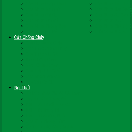
Cửa Nhựa Ghép Thanh
Cửa Nhựa Lõi Thép
Cửa Nhựa Malaysia
Cửa Nhựa Hàn Quốc
Cửa Nhựa Giả Gỗ
Cửa Nhựa Sài Gòn 
Cửa Nhựa Vân Gỗ
Cửa Nhựa PVC
Cửa Nhựa Phòng Ngủ
Cửa Nhựa Nhà Vệ S
Cửa Nhựa Giá Rẻ
CỬA VÒM NHỰA
Cửa Chống Cháy
Cửa Gỗ Chống Cháy
Cửa Thép Chống Cháy
Cửa Thép Vân Gỗ
Kính Chống Cháy
Vách Chống Cháy
Cửa thép Hàn Quốc
Cửa Nhôm Vân Gỗ
Cửa Vân Gỗ 5D
Nội Thất
Tủ Bếp Nhựa Giả Gỗ Đài Loan
Tay Vịn Cầu Thang Gỗ
Nội Thất Tủ Gỗ – Kệ Gỗ
Nội Thất Trang Trí
Nội Thất Giường Ngủ
Cửa Kính Phòng Tắm
Ốp Tường Gỗ Công Nghiệp