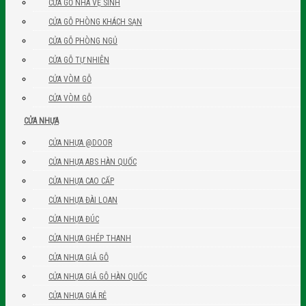
CỬA GỖ NHÀ VỆ SINH
CỬA GỖ PHÒNG KHÁCH SẠN
CỬA GỖ PHÒNG NGỦ
CỬA GỖ TỰ NHIÊN
CỬA VÒM GỖ
CỬA VÒM GỖ
CỬA NHỰA
CỬA NHỰA @DOOR
CỬA NHỰA ABS HÀN QUỐC
CỬA NHỰA CAO CẤP
CỬA NHỰA ĐÀI LOAN
CỬA NHỰA ĐÚC
CỬA NHỰA GHÉP THANH
CỬA NHỰA GIẢ GỖ
CỬA NHỰA GIẢ GỖ HÀN QUỐC
CỬA NHỰA GIÁ RẺ