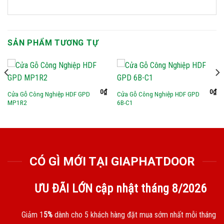
SẢN PHẨM TƯƠNG TỰ
0
₫
0
₫
Cửa Gỗ Công Nghiệp HDF GPD
Cửa Gỗ Công Nghiệp HDF GPD
MP1R2
6B-C1
CÓ GÌ MỚI TẠI GIAPHATDOOR
ƯU ĐÃI LỚN cập nhật tháng
8/2026
Giảm 1
5%
dành cho 5 khách hàng đặt mua sớm nhất mỗi tháng