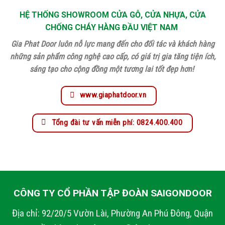
HỆ THỐNG SHOWROOM CỬA GỖ, CỬA NHỰA, CỬA
CHỐNG CHÁY HÀNG ĐẦU VIỆT NAM
Gia Phat Door luôn nỗ lực mang đến cho đối tác và khách hàng
những sản phẩm công nghệ cao cấp, có giá trị gia tăng tiện ích,
sáng tạo cho cộng đồng một tương lai tốt đẹp hơn!
www.giaphatdoor.vn
Tổng đài tư vấn miễn phí: 0824.400.400
CÔNG TY CỔ PHẦN TẬP ĐOÀN SAIGONDOOR
Địa chỉ: 92/20/5 Vườn Lài, Phường An Phú Đông, Quận