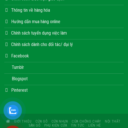
Thông tin về hàng hóa
Hướng dẫn mua hàng online
Chính sách tuyển dụng việc làm
Chính sách dành cho đối tác/ đại lý
Facebook
Tumblr
Blogspot
Pinterest
GIỚI THIỆU
CỬA GỖ
CỬA NHỰA
CỬA CHỐNG CHÁY
NỘI THẤT
SÀN GỖ
PHỤ KIỆN CỬA
TIN TỨC
LIÊN HỆ