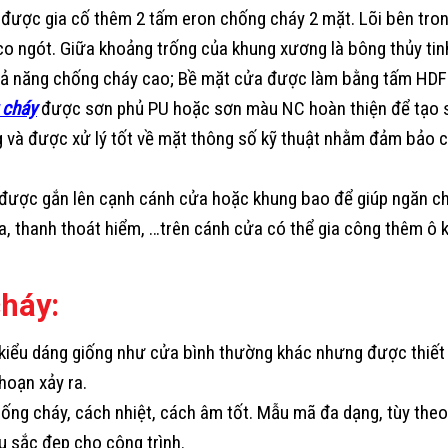
ược gia cố thêm 2 tấm eron chống cháy 2 mặt. Lõi bên tron
o ngót. Giữa khoảng trống của khung xương là bông thủy tinh
 khả năng chống cháy cao; Bề mặt cửa được làm bằng tấm HD
 cháy
được sơn phủ PU hoặc sơn màu NC hoàn thiện để tạo 
và được xử lý tốt về mặt thông số kỹ thuật nhằm đảm bảo c
ợc gắn lên cạnh cánh cửa hoặc khung bao để giúp ngăn chặ
a, thanh thoát hiểm, …trên cánh cửa có thể gia công thêm ô 
háy:
, kiểu dáng giống như cửa bình thường khác nhưng được thiết
hoạn xảy ra.
ng cháy, cách nhiệt, cách âm tốt. Mẫu mã đa dạng, tùy theo
 sắc đẹp cho công trình.