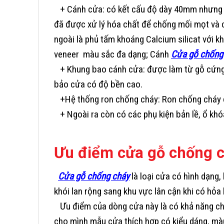
+ Cánh cửa: có kết cấu độ dày 40mm nhưng đ
đã được xử lý hóa chất để chống mối mọt và c
ngoài là phủ tấm khoáng Calcium silicat với
veneer màu sắc đa dạng; Cánh
Cửa gỗ chống
+ Khung bao cánh cửa: được làm từ gỗ cứng 
bảo cửa có độ bền cao.
+Hệ thống ron chống cháy: Ron chống cháy đư
+ Ngoài ra còn có các phụ kiện bản lề, ổ khó
Ưu điểm cửa gỗ chống c
Cửa gỗ chống cháy
là loại cửa có hình dạng
khói lan rộng sang khu vực lân cận khi có hỏa 
Ưu điểm của dòng cửa này là có khả năng chố
cho mình mẫu cửa thích hợp có kiểu dáng, màu