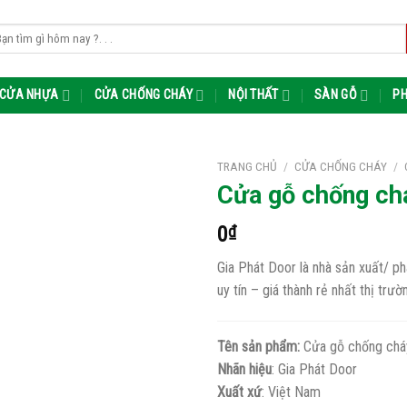
m
m:
CỬA NHỰA
CỬA CHỐNG CHÁY
NỘI THẤT
SÀN GỖ
PH
TRANG CHỦ
/
CỬA CHỐNG CHÁY
/
Cửa gỗ chống chá
0
₫
Gia Phát Door là nhà sản xuất/ p
uy tín – giá thành rẻ nhất thị trư
Tên sản phẩm:
Cửa gỗ chống cháy
Nhãn hiệu
: Gia Phát Door
Xuất xứ
: Việt Nam