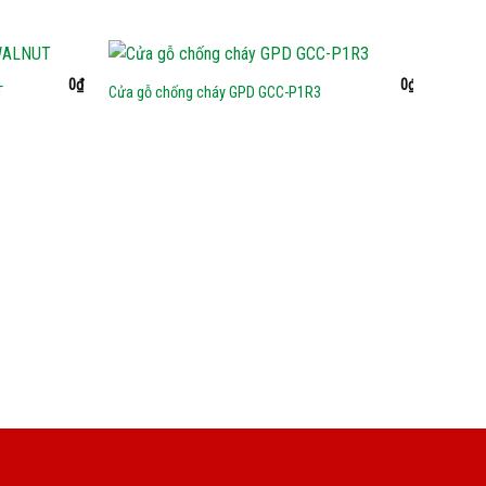
0
₫
0
₫
T
Cửa gỗ chống cháy GPD GCC-P1R3
Cửa gỗ