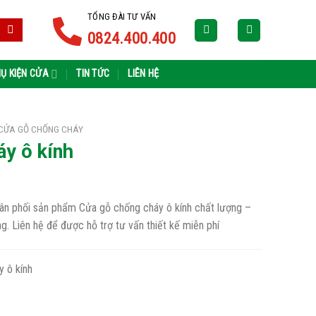
TỔNG ĐÀI TƯ VẤN
0824.400.400
Ụ KIỆN CỬA
TIN TỨC
LIÊN HỆ
CỬA GỖ CHỐNG CHÁY
y ô kính
hân phối sản phẩm Cửa gỗ chống cháy ô kính chất lượng –
ờng. Liên hệ để được hỗ trợ tư vấn thiết kế miễn phí
 ô kính