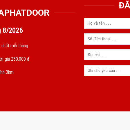
ĐĂ
GIAPHATDOOR
g
8/2026
 nhất mỗi tháng
rị giá 250.000 đ
kính 3km