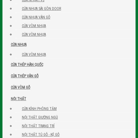
CỬA NHỰA PVC
CỬA NHỰA SÀI GÒN DOOR
CỬA NHỰA VÂN GỖ
CỬA VÒM NHỰA
CỬA VÒM NHỰA
CỬA NHỰA
CỬA VÒM NHỰA
CỬA THÉP HÀN QUỐC
CỬA THÉP VÂN GỖ
CỬA VÒM GỖ
NỘI THẤT
CỬA KÍNH PHÒNG TẮM
NỘI THẤT GIƯỜNG NGỦ
NỘI THẤT TRANG TRÍ
NỘI THẤT TỦ GỖ - KỆ GỖ