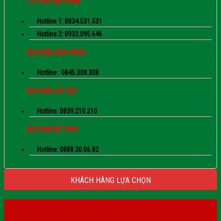
TƯ VẤN SẢN PHẨM
Hotline 1: 0834.531.531
Hotline 2: 0932.095.646
BỘ PHẬN GIAO HÀNG
Hotline : 0845.308.308
BỘ PHẬN LẮP ĐẶT
Hotline: 0839.210.210
BỘ PHẬN KẾ TOÁN
Hotline: 0888.30.06.82
KHÁCH HÀNG LỰA CHỌN