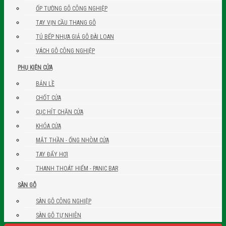
ỐP TƯỜNG GỖ CÔNG NGHIỆP
TAY VỊN CẦU THANG GỖ
TỦ BẾP NHỰA GIẢ GỖ ĐÀI LOAN
VÁCH GỖ CÔNG NGHIỆP
PHỤ KIỆN CỬA
BẢN LỀ
CHỐT CỬA
CỤC HÍT CHẶN CỬA
KHÓA CỬA
MẮT THẦN - ỐNG NHÒM CỬA
TAY ĐẨY HƠI
THANH THOÁT HIỂM - PANIC BAR
SÀN GỖ
SÀN GỖ CÔNG NGHIỆP
SÀN GỖ TỰ NHIÊN