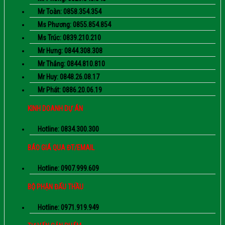
Mr Toàn: 0858.354.354
Ms Phương: 0855.854.854
Ms Trúc: 0839.210.210
Mr Hưng: 0844.308.308
Mr Thắng: 0844.810.810
Mr Huy: 0848.26.08.17
Mr Phát: 0886.20.06.19
KINH DOANH DỰ ÁN
Hotline: 0834.300.300
BÁO GIÁ QUA ĐT/EMAIL
Hotline: 0907.999.609
BỘ PHẬN ĐẤU THẦU
Hotline: 0971.919.949