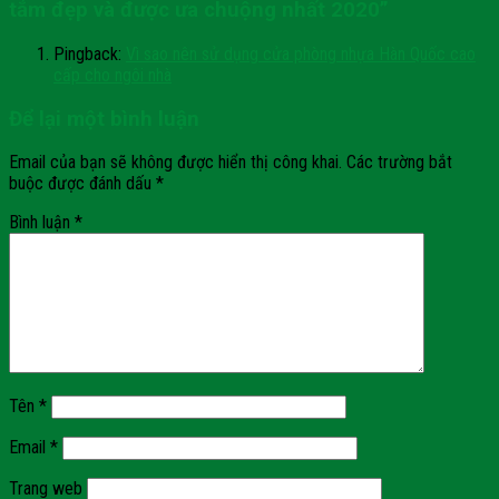
tắm đẹp và được ưa chuộng nhất 2020
”
Pingback:
Vì sao nên sử dụng cửa phòng nhựa Hàn Quốc cao
cấp cho ngôi nhà
Để lại một bình luận
Email của bạn sẽ không được hiển thị công khai.
Các trường bắt
buộc được đánh dấu
*
Bình luận
*
Tên
*
Email
*
Trang web