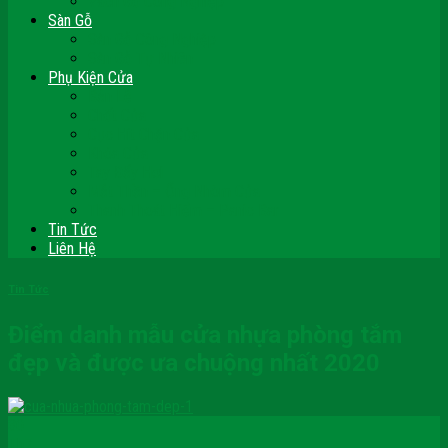
Vách Gỗ Công Nghiệp
Sàn Gỗ
Sàn Gỗ Công Nghiệp
Sàn Gỗ Tự Nhiên
Phụ Kiện Cửa
Bản Lề
Chốt Cửa
Cục Hít Chặn Cửa
Khóa Cửa
Tay Đẩy Hơi
Mắt Thần – Ống Nhòm Cửa
Thanh Thoát Hiểm – Panic Bar
Tin Tức
Liên Hệ
Tin Tức
Điểm danh mẫu cửa nhựa phòng tắm
đẹp và được ưa chuộng nhất 2020
30
Th7