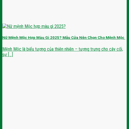
Nữ Mệnh Mộc Hợp Màu Gì 2025? Mẫu Cửa Nên Chọn Cho Mệnh Mộc
Mệnh Mộc là biểu tượng của thiên nhiên – tượng trưng cho cây cối,
sự [...]