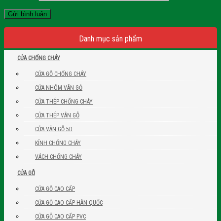
Danh mục sản phẩm
CỬA CHỐNG CHÁY
CỬA GỖ CHỐNG CHÁY
CỬA NHÔM VÂN GỖ
CỬA THÉP CHỐNG CHÁY
CỬA THÉP VÂN GỖ
CỬA VÂN GỖ 5D
KÍNH CHỐNG CHÁY
VÁCH CHỐNG CHÁY
CỬA GỖ
CỬA GỖ CAO CẤP
CỬA GỖ CAO CẤP HÀN QUỐC
CỬA GỖ CAO CẤP PVC