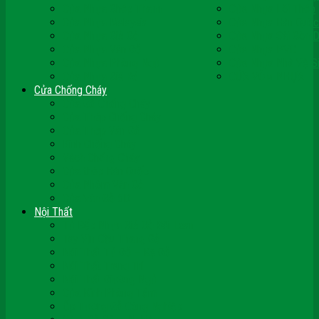
Cửa Nhựa Ghép Thanh
Cửa Nhựa Lõi Thép
Cửa Nhựa Malaysia
Cửa Nhựa Hàn Quốc
Cửa Nhựa Giả Gỗ
Cửa Nhựa Sài Gòn 
Cửa Nhựa Vân Gỗ
Cửa Nhựa PVC
Cửa Nhựa Phòng Ngủ
Cửa Nhựa Nhà Vệ S
Cửa Nhựa Giá Rẻ
CỬA VÒM NHỰA
Cửa Chống Cháy
Cửa Gỗ Chống Cháy
Cửa Thép Chống Cháy
Cửa Thép Vân Gỗ
Kính Chống Cháy
Vách Chống Cháy
Cửa thép Hàn Quốc
Cửa Nhôm Vân Gỗ
Cửa Vân Gỗ 5D
Nội Thất
Tủ Bếp Nhựa Giả Gỗ Đài Loan
Tay Vịn Cầu Thang Gỗ
Nội Thất Tủ Gỗ – Kệ Gỗ
Nội Thất Trang Trí
Nội Thất Giường Ngủ
Cửa Kính Phòng Tắm
Ốp Tường Gỗ Công Nghiệp