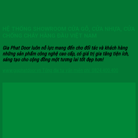
HỆ THỐNG SHOWROOM CỬA GỖ, CỬA NHỰA, CỬA
CHỐNG CHÁY HÀNG ĐẦU VIỆT NAM
Gia Phat Door luôn nỗ lực mang đến cho đối tác và khách hàng
những sản phẩm công nghệ cao cấp, có giá trị gia tăng tiện ích,
sáng tạo cho cộng đồng một tương lai tốt đẹp hơn!
www.giaphatdoor.vn
Tổng đài tư vấn miễn phí: 0824.400.400