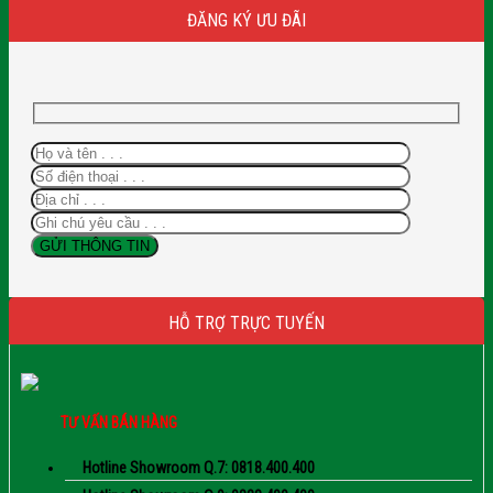
ĐĂNG KÝ ƯU ĐÃI
HỖ TRỢ TRỰC TUYẾN
TƯ VẤN BÁN HÀNG
Hotline Showroom Q.7: 0818.400.400