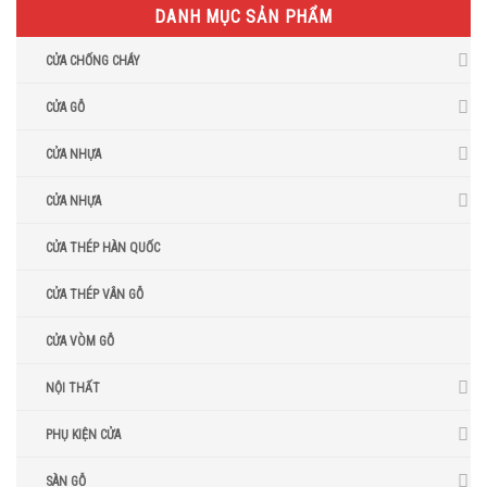
DANH MỤC SẢN PHẨM
CỬA CHỐNG CHÁY
CỬA GỖ
CỬA NHỰA
CỬA NHỰA
CỬA THÉP HÀN QUỐC
CỬA THÉP VÂN GỖ
CỬA VÒM GỖ
NỘI THẤT
PHỤ KIỆN CỬA
SÀN GỖ