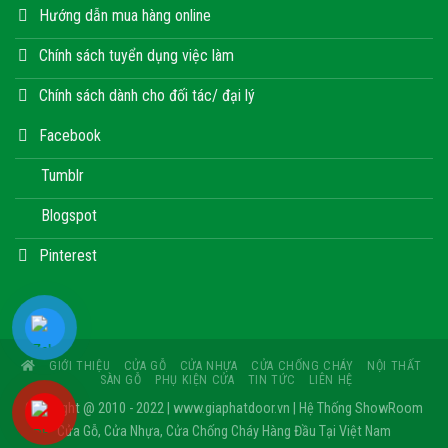
Hướng dẫn mua hàng online
Chính sách tuyển dụng việc làm
Chính sách dành cho đối tác/ đại lý
Facebook
Tumblr
Blogspot
Pinterest
GIỚI THIỆU
CỬA GỖ
CỬA NHỰA
CỬA CHỐNG CHÁY
NỘI THẤT
SÀN GỖ
PHỤ KIỆN CỬA
TIN TỨC
LIÊN HỆ
Copyright @ 2010 - 2022 | www.giaphatdoor.vn | Hệ Thống ShowRoom
Cửa Gỗ, Cửa Nhựa, Cửa Chống Cháy Hàng Đầu Tại Việt Nam