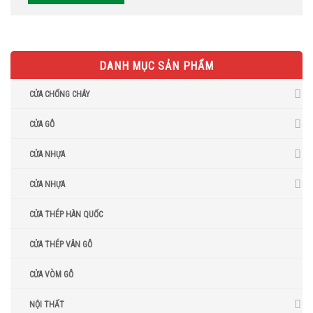
DANH MỤC SẢN PHẨM
CỬA CHỐNG CHÁY
CỬA GỖ
CỬA NHỰA
CỬA NHỰA
CỬA THÉP HÀN QUỐC
CỬA THÉP VÂN GỖ
CỬA VÒM GỖ
NỘI THẤT