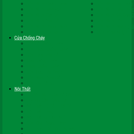
Cửa Nhựa Ghép Thanh
Cửa Nhựa Lõi Thép
Cửa Nhựa Malaysia
Cửa Nhựa Hàn Quốc
Cửa Nhựa Giả Gỗ
Cửa Nhựa Sài Gòn 
Cửa Nhựa Vân Gỗ
Cửa Nhựa PVC
Cửa Nhựa Phòng Ngủ
Cửa Nhựa Nhà Vệ S
Cửa Nhựa Giá Rẻ
CỬA VÒM NHỰA
Cửa Chống Cháy
Cửa Gỗ Chống Cháy
Cửa Thép Chống Cháy
Cửa Thép Vân Gỗ
Kính Chống Cháy
Vách Chống Cháy
Cửa thép Hàn Quốc
Cửa Nhôm Vân Gỗ
Cửa Vân Gỗ 5D
Nội Thất
Tủ Bếp Nhựa Giả Gỗ Đài Loan
Tay Vịn Cầu Thang Gỗ
Nội Thất Tủ Gỗ – Kệ Gỗ
Nội Thất Trang Trí
Nội Thất Giường Ngủ
Cửa Kính Phòng Tắm
Ốp Tường Gỗ Công Nghiệp