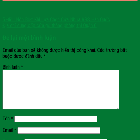
5 Điều Nên Biết Khi Lựa Chọn Cửa Nhựa ABS Hàn Quốc
Địa chỉ cung cấp cửa gỗ thông phòng tại Quận 6
Để lại một bình luận
Email của bạn sẽ không được hiển thị công khai.
Các trường bắt
buộc được đánh dấu
*
Bình luận
*
Tên
*
Email
*