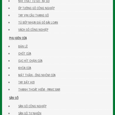
NỘI THẤT TỦ GỖ - KỆ GỖ
ỐP TƯỜNG GỖ CÔNG NGHIỆP
TAY VỊN CẦU THANG GỖ
TỦ BẾP NHỰA GIẢ GỖ ĐÀI LOAN
VÁCH GỖ CÔNG NGHIỆP
PHỤ KIỆN CỬA
BẢN LỀ
CHỐT CỬA
CỤC HÍT CHẶN CỬA
KHÓA CỬA
MẮT THẦN - ỐNG NHÒM CỬA
TAY ĐẨY HƠI
THANH THOÁT HIỂM - PANIC BAR
SÀN GỖ
SÀN GỖ CÔNG NGHIỆP
SÀN GỖ TỰ NHIÊN