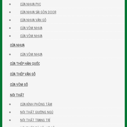
CỬA NHỰA PVC
CỬA NHỰA SÀI GÒN DOOR
CỬA NHỰA VÂN GỖ
CỬA VÒM NHỰA
CỬA VÒM NHỰA
CỬA NHỰA
CỬA VÒM NHỰA
CỬA THÉP HÀN QUỐC
CỬA THÉP VÂN GỖ
CỬA VÒM GỖ
NỘI THẤT
CỬA KÍNH PHÒNG TẮM
NỘI THẤT GIƯỜNG NGỦ
NỘI THẤT TRANG TRÍ