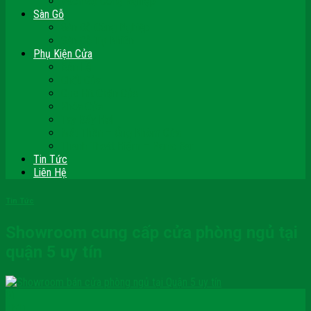
Vách Gỗ Công Nghiệp
Sàn Gỗ
Sàn Gỗ Công Nghiệp
Sàn Gỗ Tự Nhiên
Phụ Kiện Cửa
Bản Lề
Chốt Cửa
Cục Hít Chặn Cửa
Khóa Cửa
Tay Đẩy Hơi
Mắt Thần – Ống Nhòm Cửa
Thanh Thoát Hiểm – Panic Bar
Tin Tức
Liên Hệ
Tin Tức
Showroom cung cấp cửa phòng ngủ tại
quận 5 uy tín
01
Th11