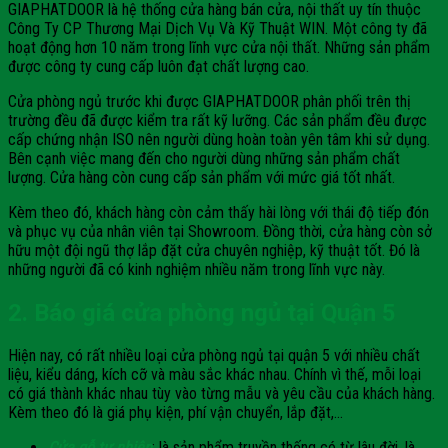
GIAPHATDOOR là hệ thống cửa hàng bán cửa, nội thất uy tín thuộc
Công Ty CP Thương Mại Dịch Vụ Và Kỹ Thuật WIN. Một công ty đã
hoạt động hơn 10 năm trong lĩnh vực cửa nội thất. Những sản phẩm
được công ty cung cấp luôn đạt chất lượng cao.
Cửa phòng ngủ trước khi được GIAPHATDOOR phân phối trên thị
trường đều đã được kiểm tra rất kỹ lưỡng. Các sản phẩm đều được
cấp chứng nhận ISO nên người dùng hoàn toàn yên tâm khi sử dụng.
Bên cạnh việc mang đến cho người dùng những sản phẩm chất
lượng. Cửa hàng còn cung cấp sản phẩm với mức giá tốt nhất.
Kèm theo đó, khách hàng còn cảm thấy hài lòng với thái độ tiếp đón
và phục vụ của nhân viên tại Showroom. Đồng thời, cửa hàng còn sở
hữu một đội ngũ thợ lắp đặt cửa chuyên nghiệp, kỹ thuật tốt. Đó là
những người đã có kinh nghiệm nhiều năm trong lĩnh vực này.
2. Báo giá cửa phòng ngủ tại Quận 5
Hiện nay, có rất nhiều loại cửa phòng ngủ tại quận 5 với nhiều chất
liệu, kiểu dáng, kích cỡ và màu sắc khác nhau. Chính vì thế, mỗi loại
có giá thành khác nhau tùy vào từng mẫu và yêu cầu của khách hàng.
Kèm theo đó là giá phụ kiện, phí vận chuyển, lắp đặt,…
Cửa gỗ tự nhiên
: là sản phẩm truyền thống có từ lâu đời, là