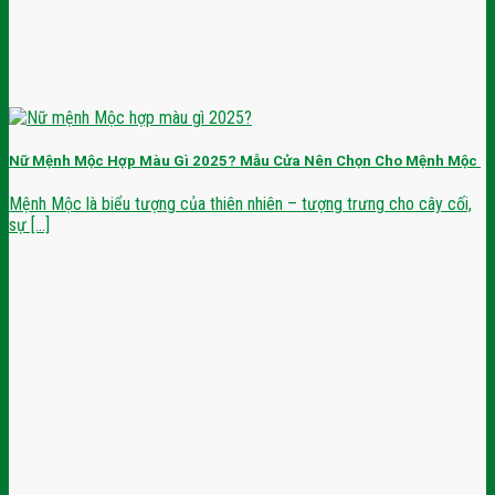
Nữ Mệnh Mộc Hợp Màu Gì 2025? Mẫu Cửa Nên Chọn Cho Mệnh Mộc
Mệnh Mộc là biểu tượng của thiên nhiên – tượng trưng cho cây cối,
sự [...]