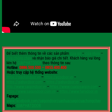
Để biết thêm thông tin về các sản phẩm
cửa gỗ
–
cửa nhựa
–
cửa chống cháy
và nhận báo giá chi tiết. Khách hàng vui lòng
liên hệ
GIAPHATDOOR
theo thông tin sau:
Hotline:
0886.500.500 – 0855.400.400
Hoặc truy cập hệ thống website:
https://giaphatdoor.vn
–
https://ecodoor.vn
–
https://giahuydoor.com
–
https://giahuydoor.vn
–
http://www.saigondoor.vn
–
https://www.cuagosaigon.com
–
https://www.saigondoor.com.vn
–
https://www.famidoor.vn
Fapage:
www.facebook.com/saigondoorcuanhuacuagocuachongchay
Maps:
GIAPHATDOOR