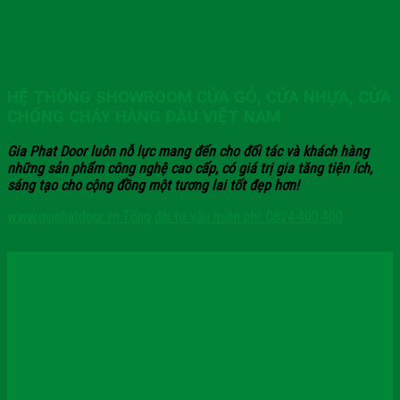
HỆ THỐNG SHOWROOM CỬA GỖ, CỬA NHỰA, CỬA
CHỐNG CHÁY HÀNG ĐẦU VIỆT NAM
Gia Phat Door luôn nỗ lực mang đến cho đối tác và khách hàng
những sản phẩm công nghệ cao cấp, có giá trị gia tăng tiện ích,
sáng tạo cho cộng đồng một tương lai tốt đẹp hơn!
www.giaphatdoor.vn
Tổng đài tư vấn miễn phí: 0824.400.400