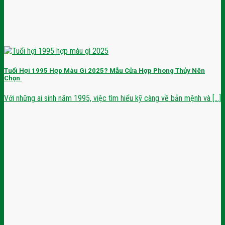
Tuổi Hợi 1995 Hợp Màu Gì 2025? Mẫu Cửa Hợp Phong Thủy Nên
Chọn
Với những ai sinh năm 1995, việc tìm hiểu kỹ càng về bản mệnh và [...]