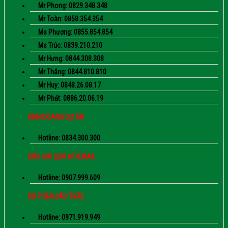
Mr Phong: 0829.348.348
Mr Toàn: 0858.354.354
Ms Phương: 0855.854.854
Ms Trúc: 0839.210.210
Mr Hưng: 0844.308.308
Mr Thắng: 0844.810.810
Mr Huy: 0848.26.08.17
Mr Phát: 0886.20.06.19
KINH DOANH DỰ ÁN
Hotline: 0834.300.300
BÁO GIÁ QUA ĐT/EMAIL
Hotline: 0907.999.609
BỘ PHẬN ĐẤU THẦU
Hotline: 0971.919.949