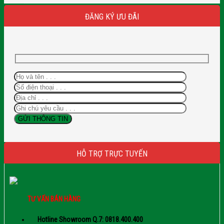
ĐĂNG KÝ ƯU ĐÃI
HỖ TRỢ TRỰC TUYẾN
TƯ VẤN BÁN HÀNG
Hotline Showroom Q.7: 0818.400.400