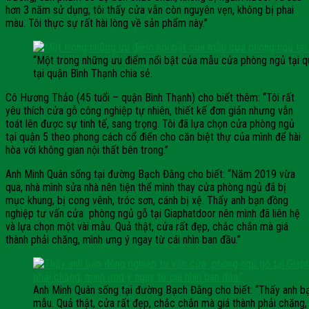
hơn 3 năm sử dụng, tôi thấy cửa vẫn còn nguyên vẹn, không bị phai
màu. Tôi thực sự rất hài lòng về sản phẩm này.”
“Một trong những ưu điểm nổi bật của mẫu cửa phòng ngủ tại qu
tại quận Bình Thạnh chia sẻ.
Cô Hương Thảo (45 tuổi – quận Bình Thạnh) cho biết thêm: “Tôi rất
yêu thích cửa gỗ công nghiệp tự nhiên, thiết kế đơn giản nhưng vẫn
toát lên được sự tinh tế, sang trọng. Tôi đã lựa chọn cửa phòng ngủ
tại quận 5 theo phong cách cổ điển cho căn biệt thự của mình để hài
hòa với không gian nội thất bên trong.”
Anh Minh Quân sống tại đường Bạch Đằng cho biết: “Năm 2019 vừa
qua, nhà mình sửa nhà nên tiện thể mình thay cửa phòng ngủ đã bị
mục khung, bị cong vênh, tróc sơn, cánh bị xệ. Thấy anh bạn đồng
nghiệp tư vấn cửa phòng ngủ gỗ tại Giaphatdoor nên mình đã liên hệ
và lựa chọn một vài mẫu. Quả thật, cửa rất đẹp, chắc chắn mà giá
thành phải chăng, mình ưng ý ngay từ cái nhìn ban đầu.”
Anh Minh Quân sống tại đường Bạch Đằng cho biết: “Thấy anh bạ
mẫu. Quả thật, cửa rất đẹp, chắc chắn mà giá thành phải chăng, 