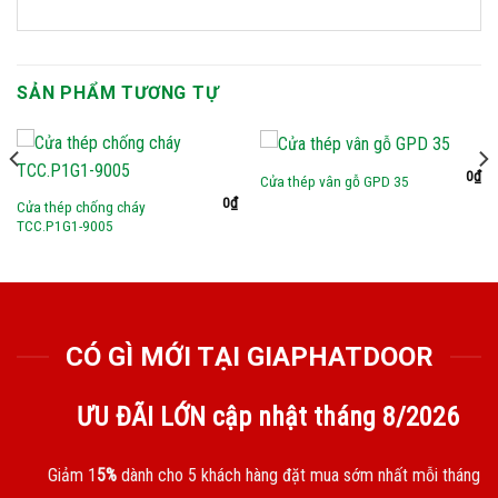
SẢN PHẨM TƯƠNG TỰ
0
₫
Cửa thép vân gỗ GPD 35
0
₫
Cửa thép chống cháy
TCC.P1G1-9005
CÓ GÌ MỚI TẠI GIAPHATDOOR
ƯU ĐÃI LỚN cập nhật tháng
8/2026
Giảm 1
5%
dành cho 5 khách hàng đặt mua sớm nhất mỗi tháng