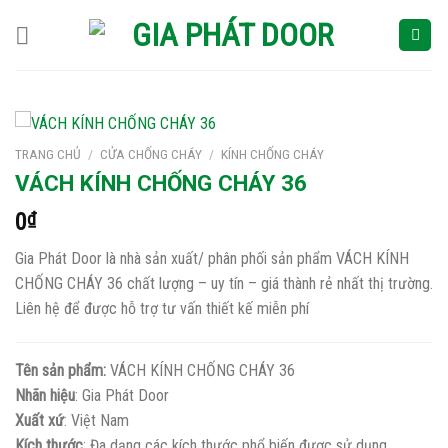
Skip
to
content
TRANG CHỦ
/
CỬA CHỐNG CHÁY
/
KÍNH CHỐNG CHÁY
VÁCH KÍNH CHỐNG CHÁY 36
0
₫
Gia Phát Door là nhà sản xuất/ phân phối sản phẩm VÁCH KÍNH
CHỐNG CHÁY 36 chất lượng – uy tín – giá thành rẻ nhất thị trường.
Liên hệ để được hỗ trợ tư vấn thiết kế miễn phí
Tên sản phẩm:
VÁCH KÍNH CHỐNG CHÁY 36
Nhãn hiệu
: Gia Phát Door
Xuất xứ
: Việt Nam
Kích thước
: Đa dạng các kích thước phổ biến được sử dụng