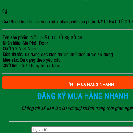
0
₫
Gia Phát Door là nhà sản xuất/ phân phối sản phẩm NỘI THẤT TỦ GỖ KỆ G
Tên sản phẩm:
NỘI THẤT TỦ GỖ KỆ GỖ 48
Nhãn hiệu
: Gia Phát Door
Xuất xứ
: Việt Nam
Kích thước
: Đa dạng các kích thước phổ biến được sử dụng
Màu sắc
: Đa dạng theo yêu cầu
Chất liệu
: Gỗ/ Thép/ Inox/ Nhựa
MUA HÀNG NHANH
ĐĂNG KÝ MUA HÀNG NHANH
Chúng tôi sẽ liên lạc lại với quý khách trong thời gian ngắ