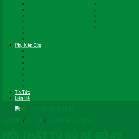
Cửa Nhựa Malaysia
Cửa Nhựa Hàn Quốc
Cửa Nhựa Giả Gỗ
Cửa Nhựa Sài Gòn 
Cửa Nhựa Vân Gỗ
Cửa Nhựa PVC
Cửa Nhựa Phòng Ngủ
Cửa Nhựa Nhà Vệ S
Cửa Nhựa Giá Rẻ
CỬA VÒM NHỰA
Sàn Gỗ Công Nghiệp
Sàn Gỗ Tự Nhiên
Phụ Kiện Cửa
Bản Lề
Chốt Cửa
Cục Hít Chặn Cửa
Khóa Cửa
Tay Đẩy Hơi
Mắt Thần – Ống Nhòm Cửa
Thanh Thoát Hiểm – Panic Bar
Tin Tức
Liên Hệ
Trang chủ
/
Nội Thất
/
Nội Thất Tủ Gỗ - Kệ Gỗ
NỘI THẤT TỦ GỖ KỆ GỖ 48