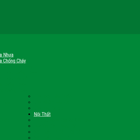
a Nhựa
a Chống Cháy
a Gỗ Chống Cháy
a Thép Chống Cháy
a Thép Vân Gỗ
nh Chống Cháy
ch Chống Cháy
Cửa thép Hàn Quốc
h Sạn
Cửa Nhôm Vân Gỗ
Cửa Vân Gỗ 5D
Nội Thất
 Quốc
Tủ Bếp Nhựa Giả Gỗ Đài Loan
Tay Vịn Cầu Thang Gỗ
u
Nội Thất Tủ Gỗ – Kệ Gỗ
Nội Thất Trang Trí