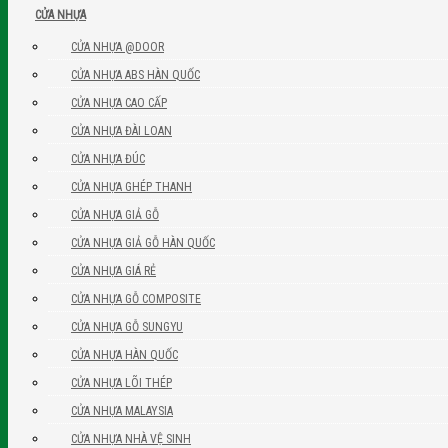
CỬA NHỰA
CỬA NHỰA @DOOR
CỬA NHỰA ABS HÀN QUỐC
CỬA NHỰA CAO CẤP
CỬA NHỰA ĐÀI LOAN
CỬA NHỰA ĐÚC
CỬA NHỰA GHÉP THANH
CỬA NHỰA GIẢ GỖ
CỬA NHỰA GIẢ GỖ HÀN QUỐC
CỬA NHỰA GIÁ RẺ
CỬA NHỰA GỖ COMPOSITE
CỬA NHỰA GỖ SUNGYU
CỬA NHỰA HÀN QUỐC
CỬA NHỰA LÕI THÉP
CỬA NHỰA MALAYSIA
CỬA NHỰA NHÀ VỆ SINH