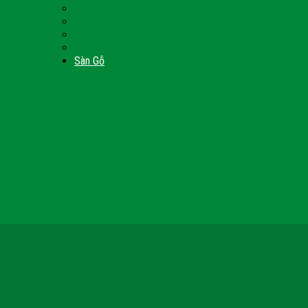
Nội Thất Giường Ngủ
Door
Cửa Kính Phòng Tắm
Ốp Tường Gỗ Công Nghiệp
inh
Vách Gỗ Công Nghiệp
Sàn Gỗ