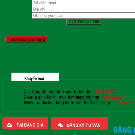
Thêm vào giỏ hàng
Khuyến mại
Quà tặng đồ nội thất trang trí lên đến
1.000.000đ
Giảm trực tiếp khi mua đơn hàng lớn hơn
3.000.000đ
Nhiều ưu đãi khi đăng ký tư vấn thiết kế trọn gói
Giaphatdo
TẢI BẢNG GIÁ
ĐĂNG KÝ TƯ VẤN
ĐĂNG 