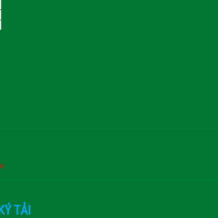
or
KÝ TẢI