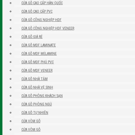
CỬA GỖ CAO CẤP HÀN QUỐC
CỬA GỖ CAO CẤP PVC
CỬA GỖ CÔNG NGHIỆP HDF
CỬA GỖ CÔNG NGHIỆP HDF VENEER
CỬA GỖ GIÁ RẺ
CỬA GỖ MDF LAMINATE
CỬA GỖ MDF MELAMINE
CỬA GỖ MDF PHỦ PVC
CỬA GỖ MDF VENEER
CỬA GỖ NHÀ TẮM
CỬA GỖ NHÀ VỆ SINH
CỬA GỖ PHÒNG KHÁCH SẠN
CỬA GỖ PHÒNG NGỦ
CỬA GỖ TỰ NHIÊN
CỬA VÒM GỖ
CỬA VÒM GỖ