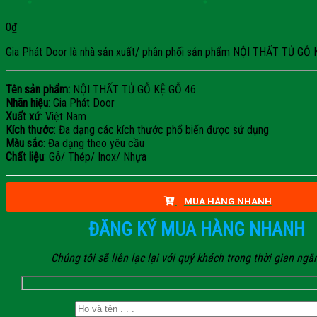
0
₫
Gia Phát Door là nhà sản xuất/ phân phối sản phẩm NỘI THẤT TỦ GỖ KỆ G
Tên sản phẩm:
NỘI THẤT TỦ GỖ KỆ GỖ 46
Nhãn hiệu
: Gia Phát Door
Xuất xứ
: Việt Nam
Kích thước
: Đa dạng các kích thước phổ biến được sử dụng
Màu sắc
: Đa dạng theo yêu cầu
Chất liệu
: Gỗ/ Thép/ Inox/ Nhựa
MUA HÀNG NHANH
ĐĂNG KÝ MUA HÀNG NHANH
Chúng tôi sẽ liên lạc lại với quý khách trong thời gian ngắ