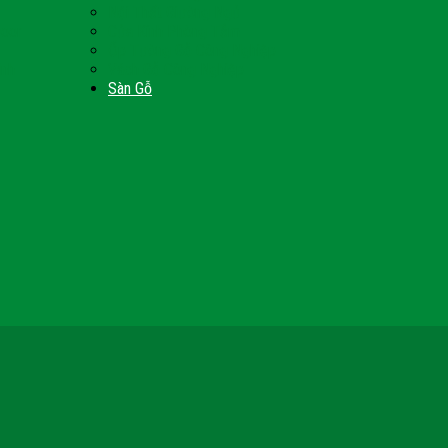
Nội Thất Giường Ngủ
Door
Cửa Kính Phòng Tắm
Ốp Tường Gỗ Công Nghiệp
inh
Vách Gỗ Công Nghiệp
Sàn Gỗ