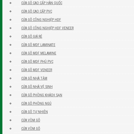
CỬA GỖ CAO CẤP HÀN QUỐC
CỬA GỖ CAO CẤP PVC
CỬA GỖ CÔNG NGHIỆP HDF
CỬA GỖ CÔNG NGHIỆP HDF VENEER
CỬA GỖ GIÁ RẺ
CỬA GỖ MDF LAMINATE
CỬA GỖ MDF MELAMINE
CỬA GỖ MDF PHỦ PVC
CỬA GỖ MDF VENEER
CỬA GỖ NHÀ TẮM
CỬA GỖ NHÀ VỆ SINH
CỬA GỖ PHÒNG KHÁCH SẠN
CỬA GỖ PHÒNG NGỦ
CỬA GỖ TỰ NHIÊN
CỬA VÒM GỖ
CỬA VÒM GỖ