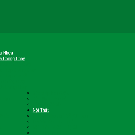
a Nhựa
a Chống Cháy
a Gỗ Chống Cháy
a Thép Chống Cháy
a Thép Vân Gỗ
nh Chống Cháy
ch Chống Cháy
Cửa thép Hàn Quốc
h Sạn
Cửa Nhôm Vân Gỗ
Cửa Vân Gỗ 5D
Nội Thất
 Quốc
Tủ Bếp Nhựa Giả Gỗ Đài Loan
Tay Vịn Cầu Thang Gỗ
u
Nội Thất Tủ Gỗ – Kệ Gỗ
Nội Thất Trang Trí