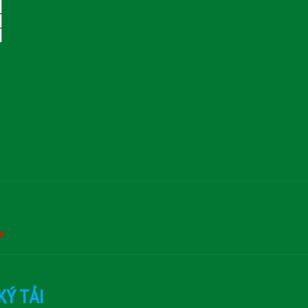
or
KÝ TẢI