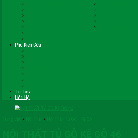
Cửa Nhựa Malaysia
Cửa Nhựa Hàn Quốc
Cửa Nhựa Giả Gỗ
Cửa Nhựa Sài Gòn 
Cửa Nhựa Vân Gỗ
Cửa Nhựa PVC
Cửa Nhựa Phòng Ngủ
Cửa Nhựa Nhà Vệ S
Cửa Nhựa Giá Rẻ
CỬA VÒM NHỰA
Sàn Gỗ Công Nghiệp
Sàn Gỗ Tự Nhiên
Phụ Kiện Cửa
Bản Lề
Chốt Cửa
Cục Hít Chặn Cửa
Khóa Cửa
Tay Đẩy Hơi
Mắt Thần – Ống Nhòm Cửa
Thanh Thoát Hiểm – Panic Bar
Tin Tức
Liên Hệ
Trang chủ
/
Nội Thất
/
Nội Thất Tủ Gỗ - Kệ Gỗ
NỘI THẤT TỦ GỖ KỆ GỖ 46