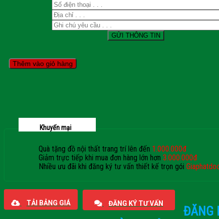
Thêm vào giỏ hàng
Khuyến mại
Quà tặng đồ nội thất trang trí lên đến
1.000.000đ
Giảm trực tiếp khi mua đơn hàng lớn hơn
3.000.000đ
Nhiều ưu đãi khi đăng ký tư vấn thiết kế trọn gói
Giaphatdo
TẢI BẢNG GIÁ
ĐĂNG KÝ TƯ VẤN
ĐĂNG 