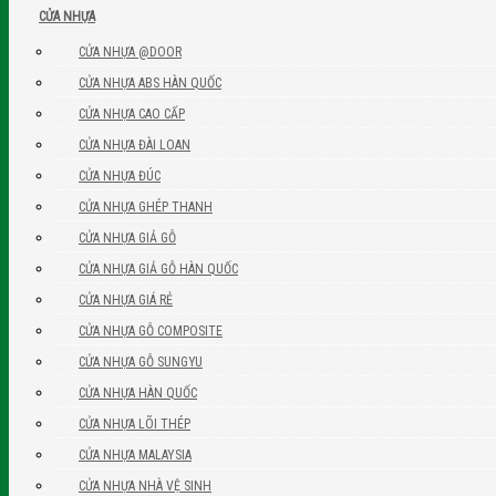
CỬA NHỰA
CỬA NHỰA @DOOR
CỬA NHỰA ABS HÀN QUỐC
CỬA NHỰA CAO CẤP
CỬA NHỰA ĐÀI LOAN
CỬA NHỰA ĐÚC
CỬA NHỰA GHÉP THANH
CỬA NHỰA GIẢ GỖ
CỬA NHỰA GIẢ GỖ HÀN QUỐC
CỬA NHỰA GIÁ RẺ
CỬA NHỰA GỖ COMPOSITE
CỬA NHỰA GỖ SUNGYU
CỬA NHỰA HÀN QUỐC
CỬA NHỰA LÕI THÉP
CỬA NHỰA MALAYSIA
CỬA NHỰA NHÀ VỆ SINH