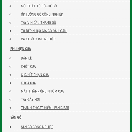
NỘI THẤT TỦ GỖ - KỆ GỖ
ỐP TƯỜNG GỖ CÔNG NGHIỆP
TAY VỊN CẦU THANG GỖ
TỦ BẾP NHỰA GIẢ GỖ ĐÀI LOAN
VÁCH GỖ CÔNG NGHIỆP
PHỤ KIỆN CỬA
BẢN LỀ
CHỐT CỬA
CỤC HÍT CHẶN CỬA
KHÓA CỬA
MẮT THẦN - ỐNG NHÒM CỬA
TAY ĐẨY HƠI
THANH THOÁT HIỂM - PANIC BAR
SÀN GỖ
SÀN GỖ CÔNG NGHIỆP