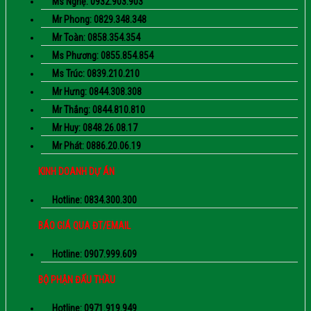
Ms Nghệ: 0932.903.903
Mr Phong: 0829.348.348
Mr Toàn: 0858.354.354
Ms Phương: 0855.854.854
Ms Trúc: 0839.210.210
Mr Hưng: 0844.308.308
Mr Thắng: 0844.810.810
Mr Huy: 0848.26.08.17
Mr Phát: 0886.20.06.19
KINH DOANH DỰ ÁN
Hotline: 0834.300.300
BÁO GIÁ QUA ĐT/EMAIL
Hotline: 0907.999.609
BỘ PHẬN ĐẤU THẦU
Hotline: 0971.919.949