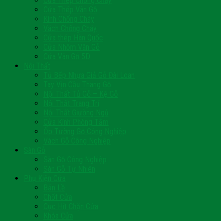
Cửa Thép Chống Cháy
Cửa Thép Vân Gỗ
Kính Chống Cháy
Vách Chống Cháy
Cửa thép Hàn Quốc
Cửa Nhôm Vân Gỗ
Cửa Vân Gỗ 5D
Nội Thất
Tủ Bếp Nhựa Giả Gỗ Đài Loan
Tay Vịn Cầu Thang Gỗ
Nội Thất Tủ Gỗ – Kệ Gỗ
Nội Thất Trang Trí
Nội Thất Giường Ngủ
Cửa Kính Phòng Tắm
Ốp Tường Gỗ Công Nghiệp
Vách Gỗ Công Nghiệp
Sàn Gỗ
Sàn Gỗ Công Nghiệp
Sàn Gỗ Tự Nhiên
Phụ Kiện Cửa
Bản Lề
Chốt Cửa
Cục Hít Chặn Cửa
Khóa Cửa