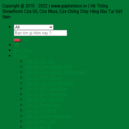
Copyright @ 2010 - 2022 | www.giaphatdoor.vn | Hệ Thống
ShowRoom Cửa Gỗ, Cửa Nhựa, Cửa Chống Cháy Hàng Đầu Tại Việt
Nam
Tìm
kiếm:
Giới Thiệu
Cửa Gỗ
Cửa Gỗ Cao Cấp
Cửa Gỗ Công Nghiệp HDF
Cửa Gỗ Công Nghiệp HDF Veneer
Cửa Gỗ MDF Veneer
Cửa Gỗ Cao Cấp Hàn Quốc
Cửa Gỗ MDF Laminate
Cửa Gỗ MDF Melamine
Cửa Gỗ Cao Cấp PVC
Cửa Gỗ Phòng Ngủ
Cửa Gỗ Tự Nhiên
Cửa Gỗ Phòng Khách Sạn
Cửa Gỗ Nhà Tắm
Cửa Gỗ Giá Rẻ