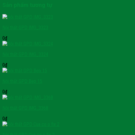
Sản phẩm tương tự
Nội thất GPD IMG_3323
0
₫
Nội thất GPD IMG_3324
0
₫
Nội thất GPD Bep 15
0
₫
Nội thất GPD IMG_3368
0
₫
Nội thất GPD Cua co o fix 2