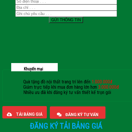
Khuyến mại
Quà tặng đồ nội thất trang trí lên đến
1.000.000đ
Giảm trực tiếp khi mua đơn hàng lớn hơn
3.000.000đ
Nhiều ưu đãi khi đăng ký tư vấn thiết kế trọn gói
Giaphatdoor
TẢI BẢNG GIÁ
ĐĂNG KÝ TƯ VẤN
ĐĂNG KÝ TẢI BẢNG GIÁ