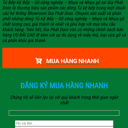
Tủ Bếp Kệ Bếp – Gỗ công nghiêp – Nhựa và Nhựa gỗ tại Gia Phát
Door là thương hiệu sản phẩm các dòng Tủ kệ bếp trong một chuỗi
các hệ thống Showroom Gia Phát Door. Chuyên sản xuất và phân
phối những dòng Tủ Kệ Bếp – Gỗ công nghiêp – Nhựa và Nhựa gỗ
chất lượng cao, giá thành rẻ nhất và phù hợp với mọi nhu cầu
khách hàng. Trên hết, Gia Phát Door còn có những chính sách bán
hàng ƯU ĐÃI CAO đi kèm với sự đa dạng về mẫu mã, loại cửa gỗ và
cả phân khúc giá thành.
MUA HÀNG NHANH
ĐĂNG KÝ MUA HÀNG NHANH
Chúng tôi sẽ liên lạc lại với quý khách trong thời gian ngắn
nhất