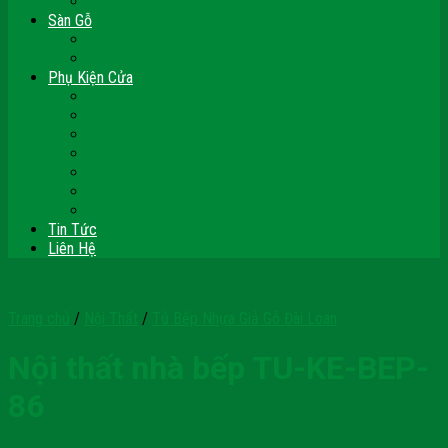
Vách Gỗ Công Nghiệp
Sàn Gỗ
Sàn Gỗ Công Nghiệp
Sàn Gỗ Tự Nhiên
Phụ Kiện Cửa
Bản Lề
Chốt Cửa
Cục Hít Chặn Cửa
Khóa Cửa
Tay Đẩy Hơi
Mắt Thần – Ống Nhòm Cửa
Thanh Thoát Hiểm – Panic Bar
Tin Tức
Liên Hệ
Trang chủ
/
Nội Thất
/
Tủ Bếp Nhựa Giả Gỗ Đài Loan
Nội thất nhà bếp TU-KE-BEP-
86