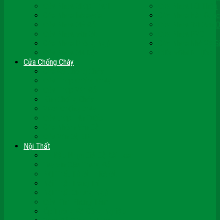
Cửa Nhựa Ghép Thanh
Cửa Nhựa Lõi Thép
Cửa Nhựa Malaysia
Cửa Nhựa Hàn Quốc
Cửa Nhựa Giả Gỗ
Cửa Nhựa Sài Gòn 
Cửa Nhựa Vân Gỗ
Cửa Nhựa PVC
Cửa Nhựa Phòng Ngủ
Cửa Nhựa Nhà Vệ S
Cửa Nhựa Giá Rẻ
CỬA VÒM NHỰA
Cửa Chống Cháy
Cửa Gỗ Chống Cháy
Cửa Thép Chống Cháy
Cửa Thép Vân Gỗ
Kính Chống Cháy
Vách Chống Cháy
Cửa thép Hàn Quốc
Cửa Nhôm Vân Gỗ
Cửa Vân Gỗ 5D
Nội Thất
Tủ Bếp Nhựa Giả Gỗ Đài Loan
Tay Vịn Cầu Thang Gỗ
Nội Thất Tủ Gỗ – Kệ Gỗ
Nội Thất Trang Trí
Nội Thất Giường Ngủ
Cửa Kính Phòng Tắm
Ốp Tường Gỗ Công Nghiệp