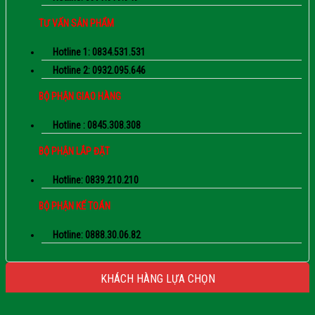
TƯ VẤN SẢN PHẨM
Hotline 1: 0834.531.531
Hotline 2: 0932.095.646
BỘ PHẬN GIAO HÀNG
Hotline : 0845.308.308
BỘ PHẬN LẮP ĐẶT
Hotline: 0839.210.210
BỘ PHẬN KẾ TOÁN
Hotline: 0888.30.06.82
KHÁCH HÀNG LỰA CHỌN