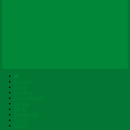
Chính sách bảo mật thông tin
Chính sách vận chuyển & giao nhận
Chính sách điều kiện giao dịch
Thông tin về hàng hóa
Hướng dẫn mua hàng online
Chính sách tuyển dụng việc làm
Chính sách dành cho đối tác/ đại lý
Facebook
Tumblr
Blogspot
Pinterest
Giới Thiệu
Cửa Gỗ
Cửa Nhựa
Cửa Chống Cháy
Nội Thất
Sàn Gỗ
Phụ Kiện Cửa
Tin Tức
Liên Hệ