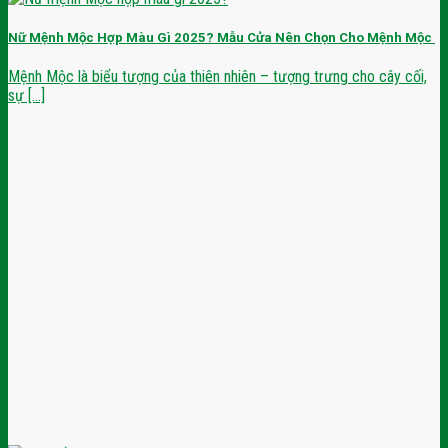
Nữ Mệnh Mộc Hợp Màu Gì 2025? Mẫu Cửa Nên Chọn Cho Mệnh Mộc
Mệnh Mộc là biểu tượng của thiên nhiên – tượng trưng cho cây cối,
sự [...]