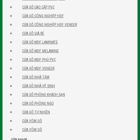
CỬA GỖ CAO CẤP PVC
CỬA GỖ CÔNG NGHIỆP HDF
CỬA GỖ CÔNG NGHIỆP HDF VENEER
CỬA GỖ GIÁ RẺ
CỬA GỖ MDF LAMINATE
CỬA GỖ MDF MELAMINE
CỬA GỖ MDF PHỦ PVC
CỬA GỖ MDF VENEER
CỬA GỖ NHÀ TẮM
CỬA GỖ NHÀ VỆ SINH
CỬA GỖ PHÒNG KHÁCH SẠN
CỬA GỖ PHÒNG NGỦ
CỬA GỖ TỰ NHIÊN
CỬA VÒM GỖ
CỬA VÒM GỖ
CỬA NHỰA