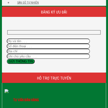
SÀN GỖ TỰ NHIÊN
ĐĂNG KÝ ƯU ĐÃI
HỖ TRỢ TRỰC TUYẾN
TƯ VẤN BÁN HÀNG