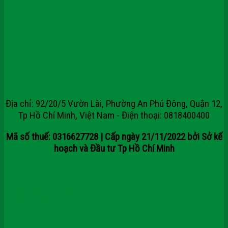
CÔNG TY CỔ PHẦN TẬP ĐOÀN
SAIGONDOOR
Địa chỉ: 92/20/5 Vườn Lài, Phường An Phú Đông, Quận 12,
Tp Hồ Chí Minh, Việt Nam - Điện thoại: 0818400400
Mã số thuế: 0316627728 | Cấp ngày 21/11/2022 bởi Sở kế
hoạch và Đầu tư Tp Hồ Chí Minh
Chính sách kiểm hàng
Chính sách đổi
Chính sách bảo hành sản phẩm
Chính sách thanh toán