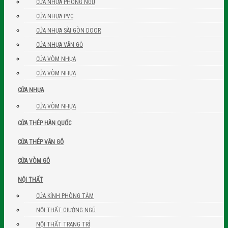
CỬA NHỰA PHÒNG NGỦ
CỬA NHỰA PVC
CỬA NHỰA SÀI GÒN DOOR
CỬA NHỰA VÂN GỖ
CỬA VÒM NHỰA
CỬA VÒM NHỰA
CỬA NHỰA
CỬA VÒM NHỰA
CỬA THÉP HÀN QUỐC
CỬA THÉP VÂN GỖ
CỬA VÒM GỖ
NỘI THẤT
CỬA KÍNH PHÒNG TẮM
NỘI THẤT GIƯỜNG NGỦ
NỘI THẤT TRANG TRÍ