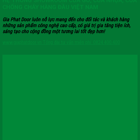
HỆ THỐNG SHOWROOM CỬA GỖ, CỬA NHỰA, CỬA
CHỐNG CHÁY HÀNG ĐẦU VIỆT NAM
Gia Phat Door luôn nỗ lực mang đến cho đối tác và khách hàng
những sản phẩm công nghệ cao cấp, có giá trị gia tăng tiện ích,
sáng tạo cho cộng đồng một tương lai tốt đẹp hơn!
www.giaphatdoor.vn
Tổng đài tư vấn miễn phí: 0824.400.400