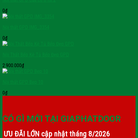
0
₫
Nội thất GPD IMG_3354
0
₫
Nội Thất Bếp Kệ Tủ Bếp Đẹp GPD
2.900.000
₫
Nội thất GPD Bep 10
0
₫
CÓ GÌ MỚI TẠI GIAPHATDOOR
ƯU ĐÃI LỚN cập nhật tháng
8/2026