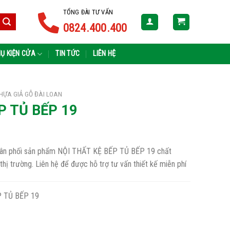
TỔNG ĐÀI TƯ VẤN
0824.400.400
Ụ KIỆN CỬA
TIN TỨC
LIÊN HỆ
HỰA GIẢ GỖ ĐÀI LOAN
P TỦ BẾP 19
 phân phối sản phẩm NỘI THẤT KỆ BẾP TỦ BẾP 19 chất
 thị trường. Liên hệ để được hỗ trợ tư vấn thiết kế miễn phí
 TỦ BẾP 19