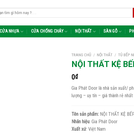
m:
CỬA NHỰA
CỬA CHỐNG CHÁY
NỘI THẤT
SÀN GỖ
PH
TRANG CHỦ
/
NỘI THẤT
/
TỦ BẾP N
NỘI THẤT KỆ BẾ
0
₫
Gia Phát Door là nhà sản xuất/
lượng – uy tín – giá thành rẻ nhất
Tên sản phẩm:
NỘI THẤT KỆ BẾP
Nhãn hiệu
: Gia Phát Door
Xuất xứ
: Việt Nam