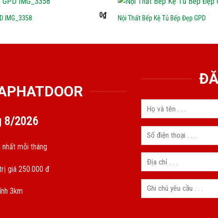
0
₫
PD IMG_3358
Nội Thất Bếp Kệ Tủ Bếp Đẹp GPD
ĐĂ
GIAPHATDOOR
g
8/2026
 nhất mỗi tháng
rị giá 250.000 đ
kính 3km