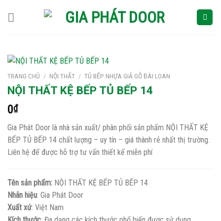
Skip
to
content
TRANG CHỦ
/
NỘI THẤT
/
TỦ BẾP NHỰA GIẢ GỖ ĐÀI LOAN
NỘI THẤT KỆ BẾP TỦ BẾP 14
0
₫
Gia Phát Door là nhà sản xuất/ phân phối sản phẩm NỘI THẤT KỆ
BẾP TỦ BẾP 14 chất lượng – uy tín – giá thành rẻ nhất thị trường.
Liên hệ để được hỗ trợ tư vấn thiết kế miễn phí
Tên sản phẩm:
NỘI THẤT KỆ BẾP TỦ BẾP 14
Nhãn hiệu
: Gia Phát Door
Xuất xứ
: Việt Nam
Kích thước
: Đa dạng các kích thước phổ biến được sử dụng