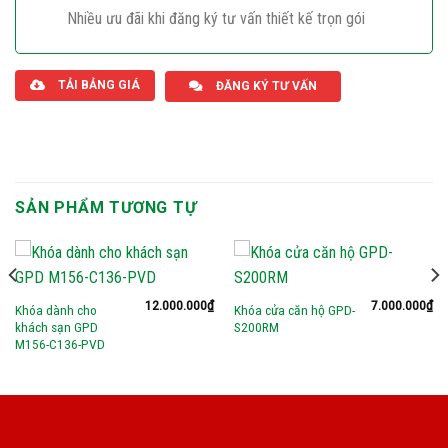
Nhiều ưu đãi khi đăng ký tư vấn thiết kế trọn gói
Giaphatdoor
TẢI BẢNG GIÁ
ĐĂNG KÝ TƯ VẤN
SẢN PHẨM TƯƠNG TỰ
12.000.000
₫
7.000.000
₫
Khóa dành cho
Khóa cửa căn hộ GPD-
khách sạn GPD
S200RM
M156-C136-PVD