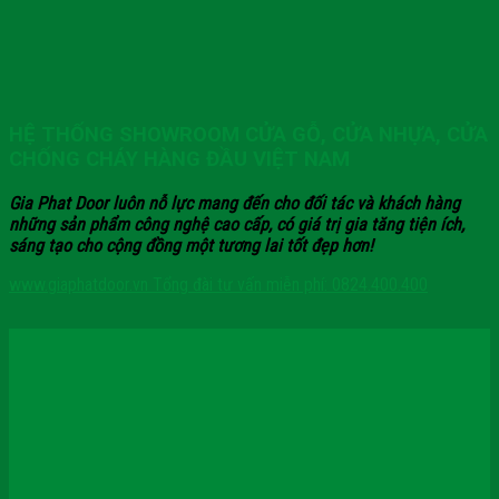
HỆ THỐNG SHOWROOM CỬA GỖ, CỬA NHỰA, CỬA
CHỐNG CHÁY HÀNG ĐẦU VIỆT NAM
Gia Phat Door luôn nỗ lực mang đến cho đối tác và khách hàng
những sản phẩm công nghệ cao cấp, có giá trị gia tăng tiện ích,
sáng tạo cho cộng đồng một tương lai tốt đẹp hơn!
www.giaphatdoor.vn
Tổng đài tư vấn miễn phí: 0824.400.400