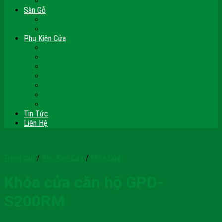
Vách Gỗ Công Nghiệp
Sàn Gỗ
Sàn Gỗ Công Nghiệp
Sàn Gỗ Tự Nhiên
Phụ Kiện Cửa
Bản Lề
Chốt Cửa
Cục Hít Chặn Cửa
Khóa Cửa
Tay Đẩy Hơi
Mắt Thần – Ống Nhòm Cửa
Thanh Thoát Hiểm – Panic Bar
Tin Tức
Liên Hệ
Trang chủ
/
Phụ Kiện Cửa
/
Khóa Cửa
Khóa cửa căn hộ GPD-
S200RM