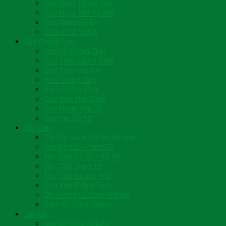
Cửa Nhựa Phòng Ngủ
Cửa Nhựa Nhà Vệ Sinh
Cửa Nhựa Giá Rẻ
CỬA VÒM NHỰA
Cửa Chống Cháy
Cửa Gỗ Chống Cháy
Cửa Thép Chống Cháy
Cửa Thép Vân Gỗ
Kính Chống Cháy
Vách Chống Cháy
Cửa thép Hàn Quốc
Cửa Nhôm Vân Gỗ
Cửa Vân Gỗ 5D
Nội Thất
Tủ Bếp Nhựa Giả Gỗ Đài Loan
Tay Vịn Cầu Thang Gỗ
Nội Thất Tủ Gỗ – Kệ Gỗ
Nội Thất Trang Trí
Nội Thất Giường Ngủ
Cửa Kính Phòng Tắm
Ốp Tường Gỗ Công Nghiệp
Vách Gỗ Công Nghiệp
Sàn Gỗ
Sàn Gỗ Công Nghiệp