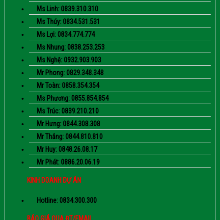
Ms Linh: 0839.310.310
Ms Thúy: 0834.531.531
Ms Lợi: 0834.774.774
Ms Nhung: 0838.253.253
Ms Nghệ: 0932.903.903
Mr Phong: 0829.348.348
Mr Toàn: 0858.354.354
Ms Phương: 0855.854.854
Ms Trúc: 0839.210.210
Mr Hưng: 0844.308.308
Mr Thắng: 0844.810.810
Mr Huy: 0848.26.08.17
Mr Phát: 0886.20.06.19
KINH DOANH DỰ ÁN
Hotline: 0834.300.300
BÁO GIÁ QUA ĐT/EMAIL