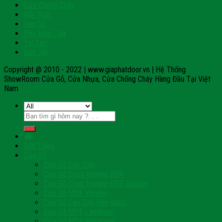
Cửa Chống Cháy
Nội Thất
Sàn Gỗ
Phụ Kiện Cửa
Tin Tức
Liên Hệ
Copyright @ 2010 - 2022 | www.giaphatdoor.vn | Hệ Thống
ShowRoom Cửa Gỗ, Cửa Nhựa, Cửa Chống Cháy Hàng Đầu Tại Việt
Nam
Tìm
kiếm:
Giới Thiệu
Cửa Gỗ
Cửa Gỗ Cao Cấp
Cửa Gỗ Công Nghiệp HDF
Cửa Gỗ Công Nghiệp HDF Veneer
Cửa Gỗ MDF Veneer
Cửa Gỗ Cao Cấp Hàn Quốc
Cửa Gỗ MDF Laminate
Cửa Gỗ MDF Melamine