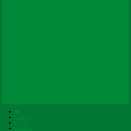
Chính sách kiểm hàng
Chính sách đổi
Chính sách bảo hành sản phẩm
Chính sách thanh toán
Chính sách bảo mật thông tin
Chính sách vận chuyển & giao nhận
Chính sách điều kiện giao dịch
Thông tin về hàng hóa
Hướng dẫn mua hàng online
Chính sách tuyển dụng việc làm
Chính sách dành cho đối tác/ đại lý
Facebook
Tumblr
Blogspot
Pinterest
Giới Thiệu
Cửa Gỗ
Cửa Nhựa