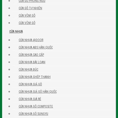
CỬA GỖ PHÒNG NGỦ
CỬA GỖ TỰ NHIÊN
CỬA VÒM GỖ
CỬA VÒM GỖ
CỬA NHỰA
CỬA NHỰA @DOOR
CỬA NHỰA ABS HÀN QUỐC
CỬA NHỰA CAO CẤP
CỬA NHỰA ĐÀI LOAN
CỬA NHỰA ĐÚC
CỬA NHỰA GHÉP THANH
CỬA NHỰA GIẢ GỖ
CỬA NHỰA GIẢ GỖ HÀN QUỐC
CỬA NHỰA GIÁ RẺ
CỬA NHỰA GỖ COMPOSITE
CỬA NHỰA GỖ SUNGYU