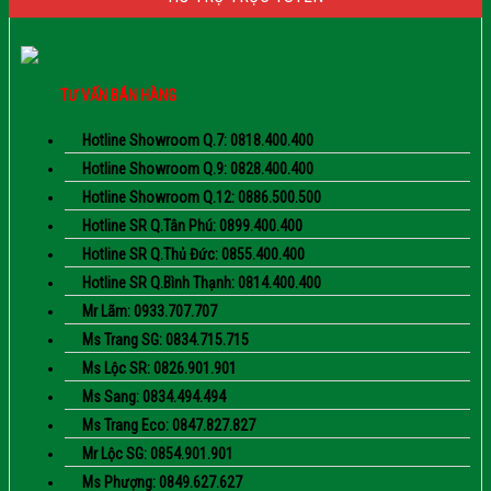
TƯ VẤN BÁN HÀNG
Hotline Showroom Q.7: 0818.400.400
Hotline Showroom Q.9: 0828.400.400
Hotline Showroom Q.12: 0886.500.500
Hotline SR Q.Tân Phú: 0899.400.400
Hotline SR Q.Thủ Đức: 0855.400.400
Hotline SR Q.Bình Thạnh: 0814.400.400
Mr Lãm: 0933.707.707
Ms Trang SG: 0834.715.715
Ms Lộc SR: 0826.901.901
Ms Sang: 0834.494.494
Ms Trang Eco: 0847.827.827
Mr Lộc SG: 0854.901.901
Ms Phượng: 0849.627.627