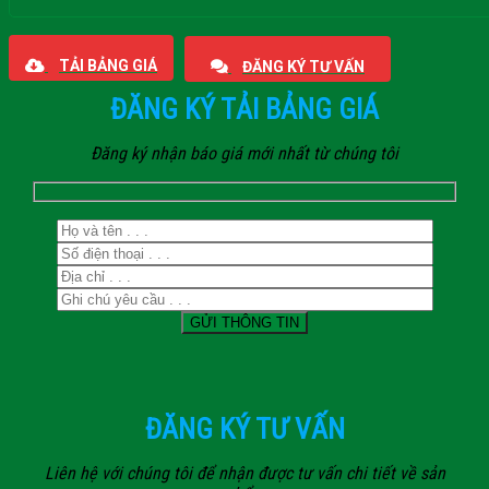
Giaphatdoor
TẢI BẢNG GIÁ
ĐĂNG KÝ TƯ VẤN
ĐĂNG KÝ TẢI BẢNG GIÁ
Đăng ký nhận báo giá mới nhất từ chúng tôi
ĐĂNG KÝ TƯ VẤN
Liên hệ với chúng tôi để nhận được tư vấn chi tiết về sản