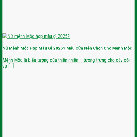
Nữ Mệnh Mộc Hợp Màu Gì 2025? Mẫu Cửa Nên Chọn Cho Mệnh Mộc
Mệnh Mộc là biểu tượng của thiên nhiên – tượng trưng cho cây cối,
sự [...]