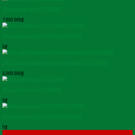
Khóa cửa vân tay GPD OS200F
7.000.000
₫
Khóa cửa tay gạt GPD VICKINI 31687.001
0
₫
Chốt cửa Khóa chống trộm hợp kim nhôm GPD 0108033
5.000.000
₫
Khóa cửa tay gạt GPD HQ5090
0
₫
Khóa cửa tay gạt GPD VICKINI 31686.001
0
₫