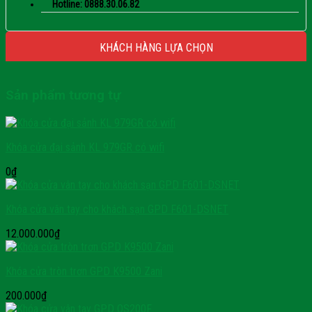
Hotline: 0888.30.06.82
KHÁCH HÀNG LỰA CHỌN
Sản phẩm tương tự
Khóa cửa đại sảnh KL 979GR có wifi
0
₫
Khóa cửa vân tay cho khách sạn GPD F601-DSNET
12.000.000
₫
Khóa cửa tròn trơn GPD K9500 Zani
200.000
₫