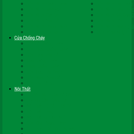
Cửa Nhựa Ghép Thanh
Cửa Nhựa Lõi Thép
Cửa Nhựa Malaysia
Cửa Nhựa Hàn Quốc
Cửa Nhựa Giả Gỗ
Cửa Nhựa Sài Gòn 
Cửa Nhựa Vân Gỗ
Cửa Nhựa PVC
Cửa Nhựa Phòng Ngủ
Cửa Nhựa Nhà Vệ S
Cửa Nhựa Giá Rẻ
CỬA VÒM NHỰA
Cửa Chống Cháy
Cửa Gỗ Chống Cháy
Cửa Thép Chống Cháy
Cửa Thép Vân Gỗ
Kính Chống Cháy
Vách Chống Cháy
Cửa thép Hàn Quốc
Cửa Nhôm Vân Gỗ
Cửa Vân Gỗ 5D
Nội Thất
Tủ Bếp Nhựa Giả Gỗ Đài Loan
Tay Vịn Cầu Thang Gỗ
Nội Thất Tủ Gỗ – Kệ Gỗ
Nội Thất Trang Trí
Nội Thất Giường Ngủ
Cửa Kính Phòng Tắm
Ốp Tường Gỗ Công Nghiệp