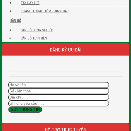
TAY ĐẨY HƠI
THANH THOÁT HIỂM - PANIC BAR
SÀN GỖ
SÀN GỖ CÔNG NGHIỆP
SÀN GỖ TỰ NHIÊN
ĐĂNG KÝ ƯU ĐÃI
HỖ TRỢ TRỰC TUYẾN