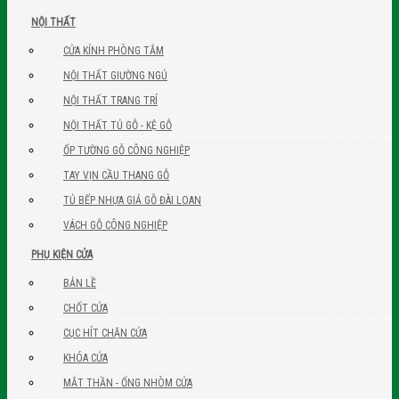
NỘI THẤT
CỬA KÍNH PHÒNG TẮM
NỘI THẤT GIƯỜNG NGỦ
NỘI THẤT TRANG TRÍ
NỘI THẤT TỦ GỖ - KỆ GỖ
ỐP TƯỜNG GỖ CÔNG NGHIỆP
TAY VỊN CẦU THANG GỖ
TỦ BẾP NHỰA GIẢ GỖ ĐÀI LOAN
VÁCH GỖ CÔNG NGHIỆP
PHỤ KIỆN CỬA
BẢN LỀ
CHỐT CỬA
CỤC HÍT CHẶN CỬA
KHÓA CỬA
MẮT THẦN - ỐNG NHÒM CỬA