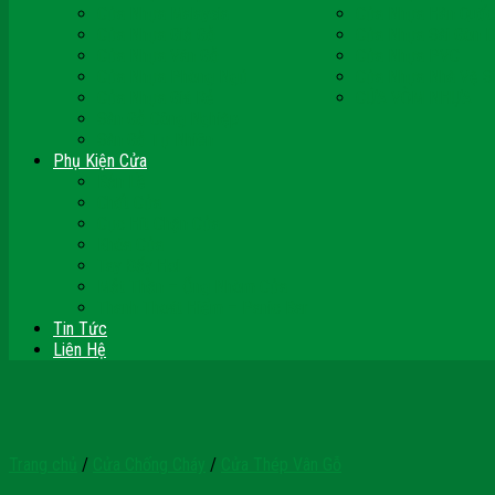
Cửa Nhựa Malaysia
Cửa Nhựa Hàn Quốc
Cửa Nhựa Giả Gỗ
Cửa Nhựa Sài Gòn 
Cửa Nhựa Vân Gỗ
Cửa Nhựa PVC
Cửa Nhựa Phòng Ngủ
Cửa Nhựa Nhà Vệ S
Cửa Nhựa Giá Rẻ
CỬA VÒM NHỰA
Sàn Gỗ Công Nghiệp
Sàn Gỗ Tự Nhiên
Phụ Kiện Cửa
Bản Lề
Chốt Cửa
Cục Hít Chặn Cửa
Khóa Cửa
Tay Đẩy Hơi
Mắt Thần – Ống Nhòm Cửa
Thanh Thoát Hiểm – Panic Bar
Tin Tức
Liên Hệ
Trang chủ
/
Cửa Chống Cháy
/
Cửa Thép Vân Gỗ