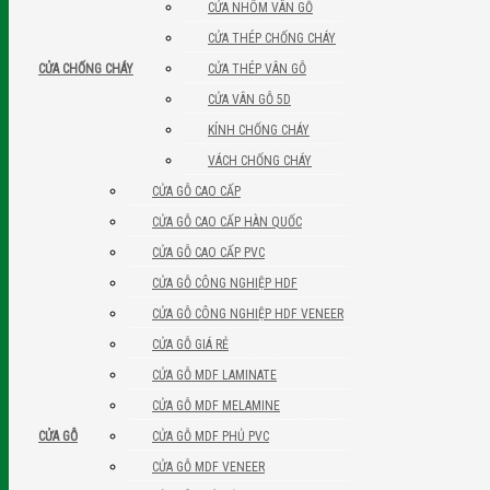
CỬA NHÔM VÂN GỖ
CỬA THÉP CHỐNG CHÁY
CỬA THÉP VÂN GỖ
CỬA CHỐNG CHÁY
CỬA VÂN GỖ 5D
KÍNH CHỐNG CHÁY
VÁCH CHỐNG CHÁY
CỬA GỖ CAO CẤP
CỬA GỖ CAO CẤP HÀN QUỐC
CỬA GỖ CAO CẤP PVC
CỬA GỖ CÔNG NGHIỆP HDF
CỬA GỖ CÔNG NGHIỆP HDF VENEER
CỬA GỖ GIÁ RẺ
CỬA GỖ MDF LAMINATE
CỬA GỖ MDF MELAMINE
CỬA GỖ MDF PHỦ PVC
CỬA GỖ
CỬA GỖ MDF VENEER