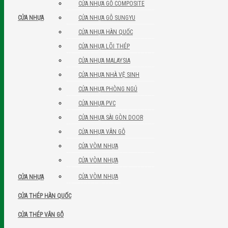
CỬA NHỰA GỖ COMPOSITE
CỬA NHỰA GỖ SUNGYU
CỬA NHỰA
CỬA NHỰA HÀN QUỐC
CỬA NHỰA LÕI THÉP
CỬA NHỰA MALAYSIA
CỬA NHỰA NHÀ VỆ SINH
CỬA NHỰA PHÒNG NGỦ
CỬA NHỰA PVC
CỬA NHỰA SÀI GÒN DOOR
CỬA NHỰA VÂN GỖ
CỬA VÒM NHỰA
CỬA VÒM NHỰA
CỬA VÒM NHỰA
CỬA NHỰA
CỬA THÉP HÀN QUỐC
CỬA THÉP VÂN GỖ