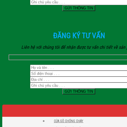
ĐĂNG KÝ TƯ VẤN
Liên hệ với chúng tôi để nhận được tư vấn chi tiết về sả
CỬA GỖ CHỐNG CHÁY