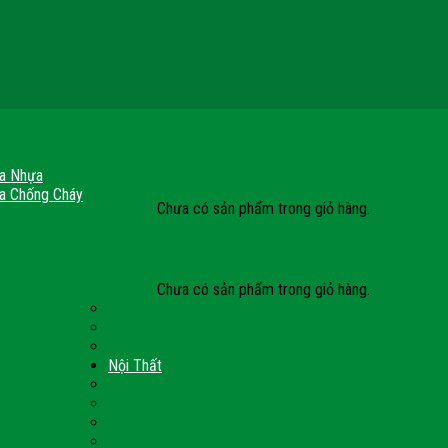
a Nhựa
a Chống Cháy
Chưa có sản phẩm trong giỏ hàng.
a Gỗ Chống Cháy
a Thép Chống Cháy
a Thép Vân Gỗ
nh Chống Cháy
Chưa có sản phẩm trong giỏ hàng.
ch Chống Cháy
Cửa thép Hàn Quốc
h Sạn
Cửa Nhôm Vân Gỗ
Cửa Vân Gỗ 5D
Nội Thất
 Quốc
Tủ Bếp Nhựa Giả Gỗ Đài Loan
Tay Vịn Cầu Thang Gỗ
u
Nội Thất Tủ Gỗ – Kệ Gỗ
Nội Thất Trang Trí