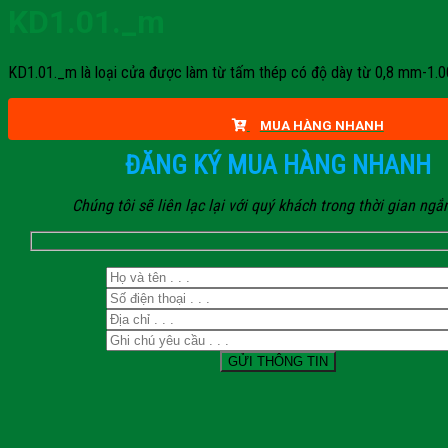
KD1.01._m
KD1.01._m là loại cửa được làm từ tấm thép có độ dày từ 0,8 mm-1.0
MUA HÀNG NHANH
ĐĂNG KÝ MUA HÀNG NHANH
Chúng tôi sẽ liên lạc lại với quý khách trong thời gian ngắ