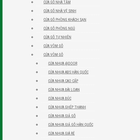
CỬA GỖ NHÀ TẮM
CỬA GỖ NHÀ VỆ SINH
CỬA GỖ PHÒNG KHÁCH SẠN
CỬA GỖ PHÒNG NGỦ
CỬA GỖ TỰ NHIÊN
CỬA VÒM GỖ
CỬA VÒM GỖ
CỬA NHỰA @DOOR
CỬA NHỰA ABS HÀN QUỐC
CỬA NHỰA CAO CẤP
CỬA NHỰA ĐÀI LOAN
CỬA NHỰA ĐÚC
CỬA NHỰA GHÉP THANH
CỬA NHỰA GIẢ GỖ
CỬA NHỰA GIẢ GỖ HÀN QUỐC
CỬA NHỰA GIÁ RẺ