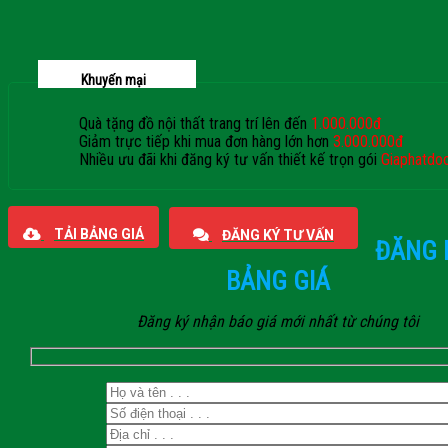
Khuyến mại
Quà tặng đồ nội thất trang trí lên đến
1.000.000đ
Giảm trực tiếp khi mua đơn hàng lớn hơn
3.000.000đ
Nhiều ưu đãi khi đăng ký tư vấn thiết kế trọn gói
Giaphatdo
TẢI BẢNG GIÁ
ĐĂNG KÝ TƯ VẤN
ĐĂNG 
BẢNG GIÁ
Đăng ký nhận báo giá mới nhất từ chúng tôi