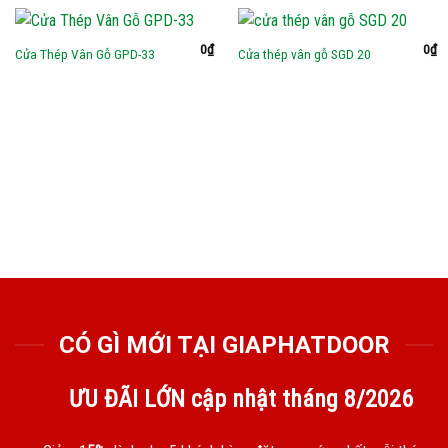
0
₫
0
₫
Cửa Thép Vân Gỗ GPD-33
Cửa thép vân gỗ SGD 20
CÓ GÌ MỚI TẠI GIAPHATDOOR
ƯU ĐÃI LỚN cập nhật tháng
8/2026