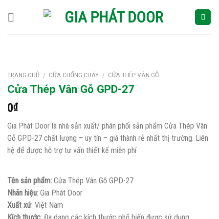
Skip
to
content
TRANG CHỦ
/
CỬA CHỐNG CHÁY
/
CỬA THÉP VÂN GỖ
Cửa Thép Vân Gỗ GPD-27
0
₫
Gia Phát Door là nhà sản xuất/ phân phối sản phẩm Cửa Thép Vân
Gỗ GPD-27 chất lượng – uy tín – giá thành rẻ nhất thị trường. Liên
hệ để được hỗ trợ tư vấn thiết kế miễn phí
Tên sản phẩm:
Cửa Thép Vân Gỗ GPD-27
Nhãn hiệu
: Gia Phát Door
Xuất xứ
: Việt Nam
Kích thước
: Đa dạng các kích thước phổ biến được sử dụng