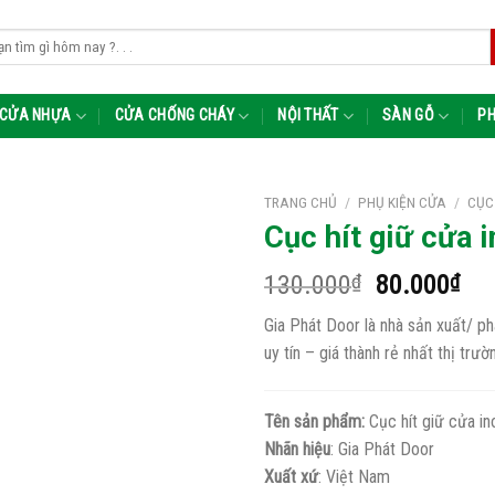
m:
CỬA NHỰA
CỬA CHỐNG CHÁY
NỘI THẤT
SÀN GỖ
PH
TRANG CHỦ
/
PHỤ KIỆN CỬA
/
CỤC
Cục hít giữ cửa 
Giá
Giá
130.000
₫
80.000
₫
gốc
hiệ
Gia Phát Door là nhà sản xuất/ p
là:
tại
uy tín – giá thành rẻ nhất thị trư
130.000₫.
là:
80.
Tên sản phẩm:
Cục hít giữ cửa i
Nhãn hiệu
: Gia Phát Door
Xuất xứ
: Việt Nam