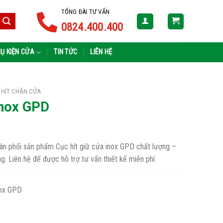
TỔNG ĐÀI TƯ VẤN
0824.400.400
Ụ KIỆN CỬA
TIN TỨC
LIÊN HỆ
 HÍT CHẶN CỬA
inox GPD
n
hân phối sản phẩm Cục hít giữ cửa inox GPD chất lượng –
ờng. Liên hệ để được hỗ trợ tư vấn thiết kế miễn phí
000₫.
nox GPD