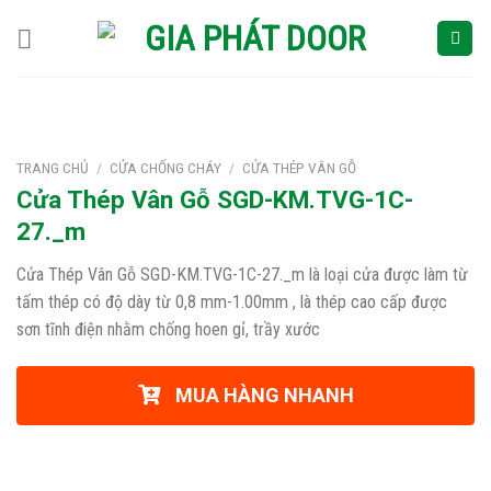
Skip
to
content
TRANG CHỦ
/
CỬA CHỐNG CHÁY
/
CỬA THÉP VÂN GỖ
Cửa Thép Vân Gỗ SGD-KM.TVG-1C-
27._m
Cửa Thép Vân Gỗ SGD-KM.TVG-1C-27._m là loại cửa được làm từ
tấm thép có độ dày từ 0,8 mm-1.00mm , là thép cao cấp được
sơn tĩnh điện nhằm chống hoen gỉ, trầy xước
MUA HÀNG NHANH